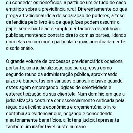
ou conceder os benefícios, a partir de um estudo de caso
empírico sobre a previdência rural. Diferentemente do que
prega a tradicional ideia de separação de poderes, a tese
defendida pelo livro é a de que juízes podem assumir o
papel semelhante ao de implementadores de políticas
públicas, mantendo contato direto com as partes, lidando
com elas em um modo particular e mais acentuadamente
discricionário.
O grande volume de processos previdenciários ocasiona,
portanto, uma judicialização que se expressa como
segundo round da administração pública, aproximando
juízes e burocratas em variados planos, inclusive quando
estes agem empregando lógicas de seletividade e
estereotipização da sua clientela. Num domínio em que a
judicialização costuma ser essencialmente criticada pela
régua da eficiência econômica e orçamentária, o livro
contribui ao evidenciar que, negando e concedendo
aleatoriamente benefícios, a ‘loteria’ judicial apresenta
também um inafastável custo humano.