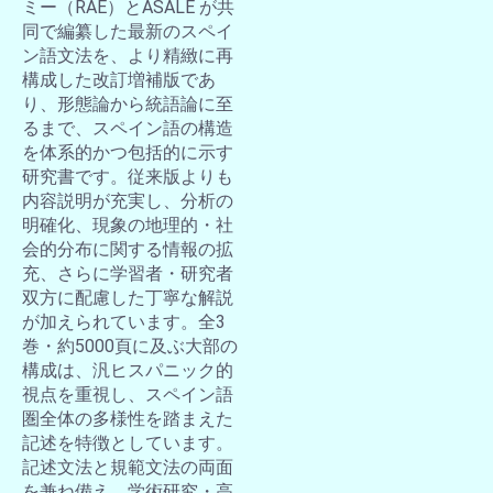
ミー（RAE）とASALE が共
同で編纂した最新のスペイ
ン語文法を、より精緻に再
構成した改訂増補版であ
り、形態論から統語論に至
るまで、スペイン語の構造
を体系的かつ包括的に示す
研究書です。従来版よりも
内容説明が充実し、分析の
明確化、現象の地理的・社
会的分布に関する情報の拡
充、さらに学習者・研究者
双方に配慮した丁寧な解説
が加えられています。全3
巻・約5000頁に及ぶ大部の
構成は、汎ヒスパニック的
視点を重視し、スペイン語
圏全体の多様性を踏まえた
記述を特徴としています。
記述文法と規範文法の両面
を兼ね備え、学術研究・高