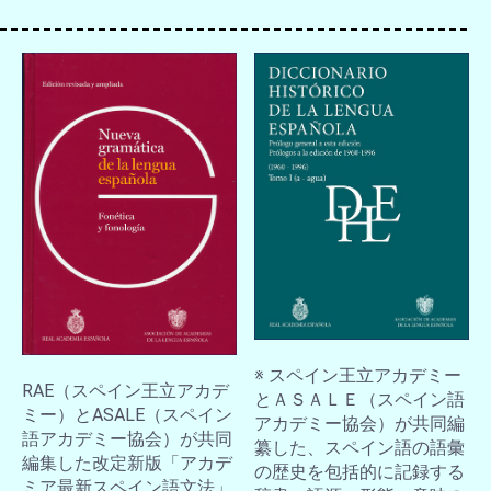
※ スペイン王立アカデミー
RAE（スペイン王立アカデ
とＡＳＡＬＥ（スペイン語
ミー）とASALE（スペイン
アカデミー協会）が共同編
語アカデミー協会）が共同
纂した、スペイン語の語彙
編集した改定新版「アカデ
の歴史を包括的に記録する
ミア最新スペイン語文法」