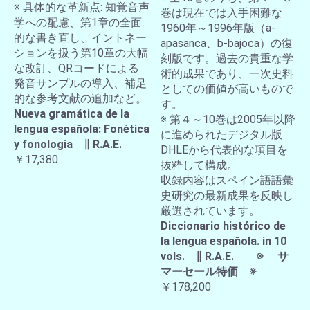
※ 具体的な革新点: 知覚音声
巻は現在では入手困難な
学への配慮、第1章の全面
1960年～1996年版（a-
的な書き直し、イントネー
apasanca、b-bajoca）の復
ションを扱う第10章の大幅
刻版です。過去の貴重な学
な改訂、QRコードによる
術的成果であり、一次史料
発音サンプルの導入、補足
としての価値が高いもので
的な参考文献の追加など。
す。
Nueva gramática de la
※ 第４～10巻は2005年以降
lengua española: Fonética
に進められたデジタル版
y fonologia ∥ R.A.E.
DHLEから代表的な項目を
￥17,380
抜粋して構成。
収録内容はスペイン語語彙
史研究の最新成果を反映し
厳選されています。
Diccionario histórico de
la lengua española. in 10
vols. ∥ R.A.E. ※ サ
マーセール特価 ※
￥178,200