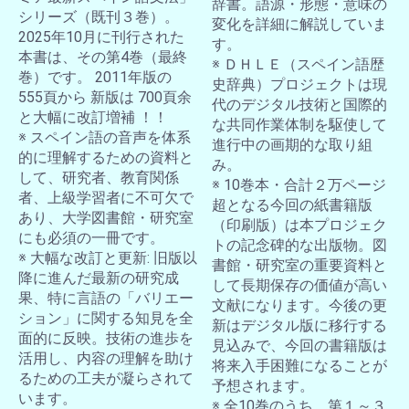
辞書。語源・形態・意味の
お買い物を続ける
カートへ進む
シリーズ（既刊３巻）。
変化を詳細に解説していま
2025年10月に刊行された
す。
本書は、その第4巻（最終
※ ＤＨＬＥ（スペイン語歴
巻）です。 2011年版の
史辞典）プロジェクトは現
555頁から 新版は 700頁余
代のデジタル技術と国際的
と大幅に改訂増補 ！！
な共同作業体制を駆使して
※ スペイン語の音声を体系
進行中の画期的な取り組
的に理解するための資料と
み。
して、研究者、教育関係
※ 10巻本・合計２万ページ
者、上級学習者に不可欠で
超となる今回の紙書籍版
あり、大学図書館・研究室
（印刷版）は本プロジェク
にも必須の一冊です。
トの記念碑的な出版物。図
※ 大幅な改訂と更新: 旧版以
書館・研究室の重要資料と
降に進んだ最新の研究成
して長期保存の価値が高い
果、特に言語の「バリエー
文献になります。今後の更
ション」に関する知見を全
新はデジタル版に移行する
面的に反映。技術の進歩を
見込みで、今回の書籍版は
活用し、内容の理解を助け
将来入手困難になることが
るための工夫が凝らされて
予想されます。
います。
※ 全10巻のうち、第１～３