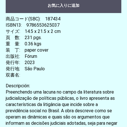
お気に入りに追加
商品コード(SBC): 187434
ISBN13: 9786553625037
サイズ: 14.5 x 21.5 x 2 cm
頁 数: 231 pgs.
重 量: 0.36 kgs
装 丁: paper cover
出版社: Fórum
発行年: 2023
発行地: São Paulo
双書名:
Descripción:
Preenchendo uma lacuna no campo da literatura sobre
judicialização de políticas públicas, o livro apresenta as
características da litigância que incide sobre a
previdência social no Brasil. A obra descreve como se
operam as dinâmicas e quais são os argumentos que
informam as decisões judiciais adotadas, seja para negar