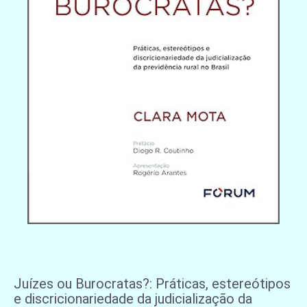
Juízes ou Burocratas?: Práticas, estereótipos
e discricionariedade da judicialização da