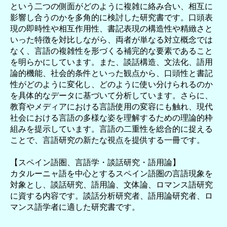
という二つの側面がどのように複雑に絡み合い、相互に
影響し合うのかを多角的に検討した研究書です。口頭表
現の即時性や相互作用性、書記表現の構造性や精緻さと
いった特徴を対比しながら、両者が単なる対立概念では
なく、言語の複雑性を形づくる補完的な要素であること
を明らかにしています。また、談話構造、文法化、語用
論的機能、社会的条件といった観点から、口頭性と書記
性がどのように変化し、どのように使い分けられるのか
を具体的なデータに基づいて分析しています。さらに、
教育やメディアにおける言語使用の変容にも触れ、現代
社会における言語の多様な姿を理解するための理論的枠
組みを提示しています。言語の二重性を総合的に捉える
ことで、言語研究の新たな視点を提供する一冊です。
【スペイン語圏、言語学・談話研究・語用論】
カタルーニャ語を中心とするスペイン語圏の言語現象を
対象とし、談話研究、語用論、文体論、ロマンス語研究
に資する内容です。談話分析研究者、語用論研究者、ロ
マンス語学者に適した研究書です。