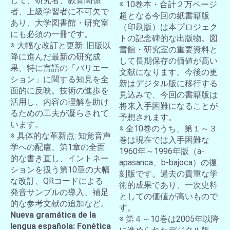
して、研究者、教育関係
※ 10巻本・合計２万ページ
者、上級学習者に不可欠で
超となる今回の紙書籍版
あり、大学図書館・研究室
（印刷版）は本プロジェク
にも必須の一冊です。
トの記念碑的な出版物。図
※ 大幅な改訂と更新: 旧版以
書館・研究室の重要資料と
降に進んだ最新の研究成
して長期保存の価値が高い
果、特に言語の「バリエー
文献になります。今後の更
ション」に関する知見を全
新はデジタル版に移行する
面的に反映。技術の進歩を
見込みで、今回の書籍版は
活用し、内容の理解を助け
将来入手困難になることが
るための工夫が凝らされて
予想されます。
います。
※ 全10巻のうち、第１～３
※ 具体的な革新点: 知覚音声
巻は現在では入手困難な
学への配慮、第1章の全面
1960年～1996年版（a-
的な書き直し、イントネー
apasanca、b-bajoca）の復
ションを扱う第10章の大幅
刻版です。過去の貴重な学
な改訂、QRコードによる
術的成果であり、一次史料
発音サンプルの導入、補足
としての価値が高いもので
的な参考文献の追加など。
す。
Nueva gramática de la
※ 第４～10巻は2005年以降
lengua española: Fonética