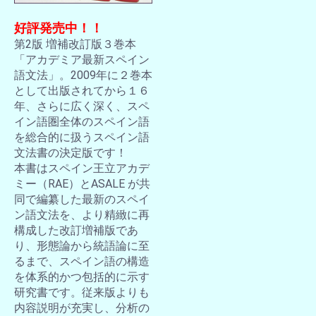
好評発売中！！
第2版 増補改訂版３巻本
「アカデミア最新スペイン
語文法」。2009年に２巻本
として出版されてから１６
年、さらに広く深く、スペ
イン語圏全体のスペイン語
を総合的に扱うスペイン語
文法書の決定版です！
本書はスペイン王立アカデ
ミー（RAE）とASALE が共
同で編纂した最新のスペイ
ン語文法を、より精緻に再
構成した改訂増補版であ
り、形態論から統語論に至
るまで、スペイン語の構造
を体系的かつ包括的に示す
研究書です。従来版よりも
内容説明が充実し、分析の