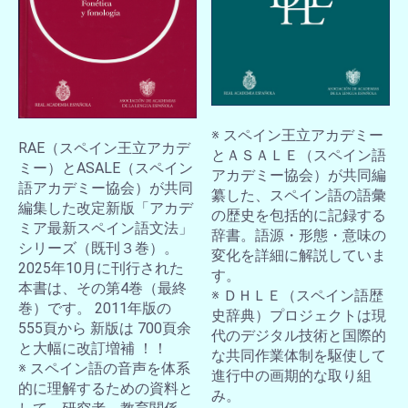
※ スペイン王立アカデミー
RAE（スペイン王立アカデ
とＡＳＡＬＥ（スペイン語
ミー）とASALE（スペイン
アカデミー協会）が共同編
語アカデミー協会）が共同
纂した、スペイン語の語彙
編集した改定新版「アカデ
の歴史を包括的に記録する
ミア最新スペイン語文法」
辞書。語源・形態・意味の
シリーズ（既刊３巻）。
変化を詳細に解説していま
2025年10月に刊行された
す。
本書は、その第4巻（最終
※ ＤＨＬＥ（スペイン語歴
巻）です。 2011年版の
史辞典）プロジェクトは現
555頁から 新版は 700頁余
代のデジタル技術と国際的
と大幅に改訂増補 ！！
な共同作業体制を駆使して
※ スペイン語の音声を体系
進行中の画期的な取り組
的に理解するための資料と
み。