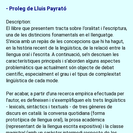
- Proleg de Lluis Payrató
Description:
El llibre que presentem tracta sobre I’oralitat i l’escriptura,
una de les distincions fonamentals en el llenguatge.
S’inicia amb un repàs de les concepcions que hi ha hagut,
en la història recent de la lingüística, de la relació entre la
llengua oral i l’escrita. A continuació, se’n descriuen les
característiques principals i s’aborden alguns aspectes
problemàtics que actualment són objecte de debat
científic, especialment el grau i el tipus de complexitat
lingüística de cada mode.
Per acabar, a partir d’una recerca empírica efectuada per
l’autor, es defineixen i s’exemplifiquen els trets lingüístics
- lexicals, sintàctics i textuals - de tres gèneres de
discurs en català: la conversa quotidiana (forma
prototípica de llengua oral), la prosa acadèmica
(representant de la llengua escrita expositiva) i la classe
magistral (amb un caràcter intermedi respecte de les