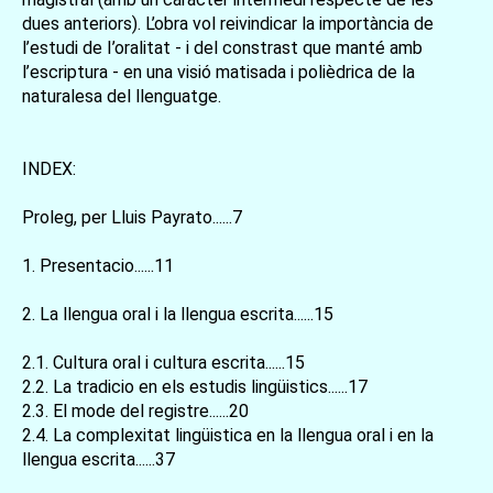
dues anteriors). L’obra vol reivindicar la importància de
l’estudi de I’oralitat - i del constrast que manté amb
l’escriptura - en una visió matisada i polièdrica de la
naturalesa del llenguatge.
INDEX:
Proleg, per Lluis Payrato......7
1. Presentacio......11
2. La llengua oral i la llengua escrita......15
2.1. Cultura oral i cultura escrita......15
2.2. La tradicio en els estudis lingüistics......17
2.3. El mode del registre......20
2.4. La complexitat lingüistica en la llengua oral i en la
llengua escrita......37