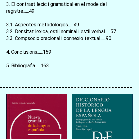
3. El contrast lexic i gramatical en el mode del
registre......49
3.1. Aspectes metodologics......49
3.2. Densitat lexica, estil nominal i estil verbal......57
3.3. Compsocio oracional i connexio textual......90
お買い物を続ける
カートへ進む
4. Conclusions......159
5. Bibliografia......163