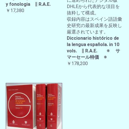
に進められたデジタル版
y fonologia ∥ R.A.E.
DHLEから代表的な項目を
￥17,380
抜粋して構成。
収録内容はスペイン語語彙
史研究の最新成果を反映し
厳選されています。
Diccionario histórico de
la lengua española. in 10
vols. ∥ R.A.E. ※ サ
マーセール特価 ※
￥178,200