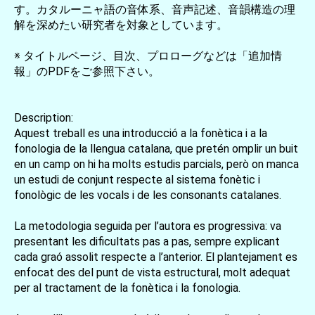
す。カタルーニャ語の音体系、音声記述、音韻構造の理
解を深めたい研究者を対象としています。
※ タイトルページ、目次、プロローグなどは「追加情
報」のPDFをご参照下さい。
Description:
Aquest treball es una introducció a la fonètica i a la
fonologia de la llengua catalana, que pretén omplir un buit
en un camp on hi ha molts estudis parcials, però on manca
un estudi de conjunt respecte al sistema fonètic i
fonològic de les vocals i de les consonants catalanes.
La metodologia seguida per l’autora es progressiva: va
presentant les dificultats pas a pas, sempre explicant
cada graó assolit respecte a l’anterior. El plantejament es
enfocat des del punt de vista estructural, molt adequat
per al tractament de la fonètica i la fonologia.