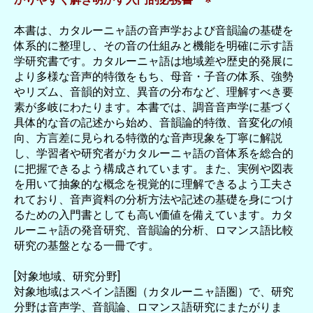
本書は、カタルーニャ語の音声学および音韻論の基礎を
体系的に整理し、その音の仕組みと機能を明確に示す語
学研究書です。カタルーニャ語は地域差や歴史的発展に
より多様な音声的特徴をもち、母音・子音の体系、強勢
やリズム、音韻的対立、異音の分布など、理解すべき要
素が多岐にわたります。本書では、調音音声学に基づく
具体的な音の記述から始め、音韻論的特徴、音変化の傾
向、方言差に見られる特徴的な音声現象を丁寧に解説
し、学習者や研究者がカタルーニャ語の音体系を総合的
に把握できるよう構成されています。また、実例や図表
を用いて抽象的な概念を視覚的に理解できるよう工夫さ
れており、音声資料の分析方法や記述の基礎を身につけ
るための入門書としても高い価値を備えています。カタ
ルーニャ語の発音研究、音韻論的分析、ロマンス語比較
研究の基盤となる一冊です。
[対象地域、研究分野]
対象地域はスペイン語圏（カタルーニャ語圏）で、研究
分野は音声学、音韻論、ロマンス語研究にまたがりま