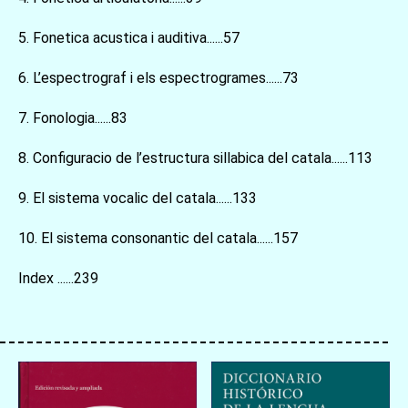
5. Fonetica acustica i auditiva......57
6. L’espectrograf i els espectrogrames......73
7. Fonologia......83
8. Configuracio de l’estructura sillabica del catala......113
お買い物を続ける
カートへ進む
9. El sistema vocalic del catala......133
10. El sistema consonantic del catala......157
Index ......239