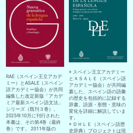
※ スペイン王立アカデミー
RAE（スペイン王立アカデ
とＡＳＡＬＥ（スペイン語
ミー）とASALE（スペイン
アカデミー協会）が共同編
語アカデミー協会）が共同
纂した、スペイン語の語彙
編集した改定新版「アカデ
の歴史を包括的に記録する
ミア最新スペイン語文法」
辞書。語源・形態・意味の
シリーズ（既刊３巻）。
変化を詳細に解説していま
2025年10月に刊行された
す。
本書は、その第4巻（最終
※ ＤＨＬＥ（スペイン語歴
巻）です。 2011年版の
史辞典）プロジェクトは現