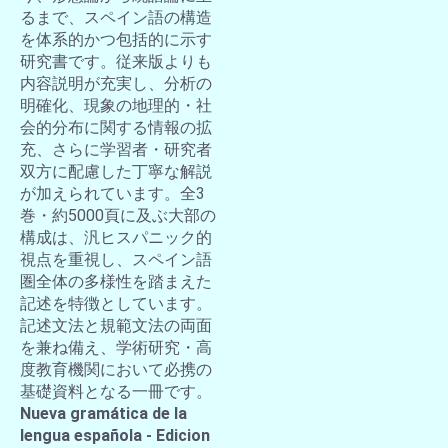
るまで、スペイン語の構造
を体系的かつ包括的に示す
研究書です。従来版よりも
内容説明が充実し、分析の
明確化、現象の地理的・社
会的分布に関する情報の拡
充、さらに学習者・研究者
双方に配慮した丁寧な解説
が加えられています。全3
巻・約5000頁に及ぶ大部の
構成は、汎ヒスパニック的
視点を重視し、スペイン語
圏全体の多様性を踏まえた
記述を特徴としています。
記述文法と規範文法の両面
を兼ね備え、学術研究・高
度教育機関において必携の
基礎資料となる一冊です。
Nueva gramática de la
lengua española - Edicion