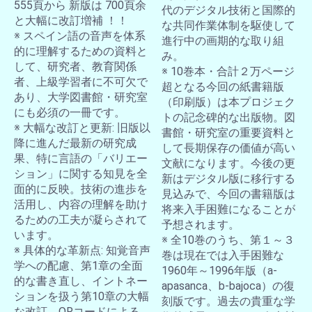
555頁から 新版は 700頁余
代のデジタル技術と国際的
と大幅に改訂増補 ！！
な共同作業体制を駆使して
※ スペイン語の音声を体系
進行中の画期的な取り組
的に理解するための資料と
み。
して、研究者、教育関係
※ 10巻本・合計２万ページ
者、上級学習者に不可欠で
超となる今回の紙書籍版
あり、大学図書館・研究室
（印刷版）は本プロジェク
にも必須の一冊です。
トの記念碑的な出版物。図
※ 大幅な改訂と更新: 旧版以
書館・研究室の重要資料と
降に進んだ最新の研究成
して長期保存の価値が高い
果、特に言語の「バリエー
文献になります。今後の更
ション」に関する知見を全
新はデジタル版に移行する
面的に反映。技術の進歩を
見込みで、今回の書籍版は
活用し、内容の理解を助け
将来入手困難になることが
るための工夫が凝らされて
予想されます。
います。
※ 全10巻のうち、第１～３
※ 具体的な革新点: 知覚音声
巻は現在では入手困難な
学への配慮、第1章の全面
1960年～1996年版（a-
的な書き直し、イントネー
apasanca、b-bajoca）の復
ションを扱う第10章の大幅
刻版です。過去の貴重な学
な改訂、QRコードによる