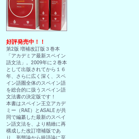
好評発売中！！
第2版 増補改訂版３巻本
「アカデミア最新スペイン
語文法」。2009年に２巻本
として出版されてから１６
年、さらに広く深く、スペ
イン語圏全体のスペイン語
を総合的に扱うスペイン語
文法書の決定版です！
本書はスペイン王立アカデ
ミー（RAE）とASALE が共
同で編纂した最新のスペイ
ン語文法を、より精緻に再
構成した改訂増補版であ
り、形態論から統語論に至