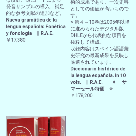
術的成果であり、一次史料
発音サンプルの導入、補足
としての価値が高いもので
的な参考文献の追加など。
す。
Nueva gramática de la
※ 第４～10巻は2005年以降
lengua española: Fonética
に進められたデジタル版
y fonologia ∥ R.A.E.
DHLEから代表的な項目を
￥17,380
抜粋して構成。
収録内容はスペイン語語彙
史研究の最新成果を反映し
厳選されています。
Diccionario histórico de
la lengua española. in 10
vols. ∥ R.A.E. ※ サ
マーセール特価 ※
￥178,200