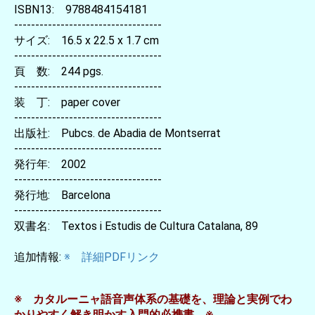
ISBN13: 9788484154181
-----------------------------------
サイズ: 16.5 x 22.5 x 1.7 cm
-----------------------------------
頁 数: 244 pgs.
-----------------------------------
装 丁: paper cover
-----------------------------------
出版社: Pubcs. de Abadia de Montserrat
-----------------------------------
発行年: 2002
-----------------------------------
発行地: Barcelona
-----------------------------------
双書名: Textos i Estudis de Cultura Catalana, 89
追加情報:
※ 詳細PDFリンク
※ カタルーニャ語音声体系の基礎を、理論と実例でわ
かりやすく解き明かす入門的必携書 ※