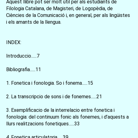
Aquest llibre pot ser molt útil per als estudiants de
Filologia Catalana, de Magisteri, de Logopèdia, de
Ciències de la Comunicació i, en general, per als lingüistes
i els amants de la llengua.
INDEX:
Introduccio......7
Bibliografia......11
1. Fonetica i fonologia. So i fonema......15
2. La transcripcio de sons i de fonemes......21
3. Exemplificacio de la interrelacio entre fonetica i
fonologia: del continuum fonic als fonemes, i d’aquests a
llurs realitzacions fonetiques......33
4. Fonetica articulatoria......39