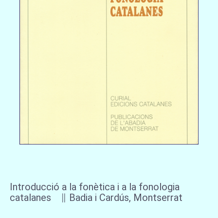
Introducció a la fonètica i a la fonologia
catalanes ∥ Badia i Cardús, Montserrat