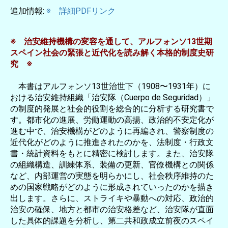
追加情報:
※ 詳細PDFリンク
※ 治安維持機構の変容を通して、アルフォンソ13世期
スペイン社会の緊張と近代化を読み解く本格的制度史研
究 ※
本書はアルフォンソ13世治世下（1908〜1931年）に
おける治安維持組織「治安隊（Cuerpo de Seguridad）」
の制度的発展と社会的役割を総合的に分析する研究書で
す。都市化の進展、労働運動の高揚、政治的不安定化が
進む中で、治安機構がどのように再編され、警察制度の
近代化がどのように推進されたのかを、法制度・行政文
書・統計資料をもとに精密に検討します。また、治安隊
の組織構造、訓練体系、装備の更新、官僚機構との関係
など、内部運営の実態を明らかにし、社会秩序維持のた
めの国家戦略がどのように形成されていったのかを描き
出します。さらに、ストライキや暴動への対応、政治的
治安の確保、地方と都市の治安格差など、治安隊が直面
した具体的課題を分析し、第二共和政成立前夜のスペイ