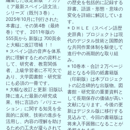
編集した改定新版「アカデ
の歴史を包括的に記録する
ミア最新スペイン語文法」
辞書。語源・形態・意味の
シリーズ（既刊３巻）。
変化を詳細に解説していま
2025年10月に刊行された
す。
本書は、その第4巻（最終
※ ＤＨＬＥ（スペイン語歴
巻）です。 2011年版の
史辞典）プロジェクトは現
555頁から 新版は 700頁余
代のデジタル技術と国際的
と大幅に改訂増補 ！！
な共同作業体制を駆使して
※ スペイン語の音声を体系
進行中の画期的な取り組
的に理解するための資料と
み。
して、研究者、教育関係
※ 10巻本・合計２万ページ
者、上級学習者に不可欠で
超となる今回の紙書籍版
あり、大学図書館・研究室
（印刷版）は本プロジェク
にも必須の一冊です。
トの記念碑的な出版物。図
※ 大幅な改訂と更新: 旧版以
書館・研究室の重要資料と
降に進んだ最新の研究成
して長期保存の価値が高い
果、特に言語の「バリエー
文献になります。今後の更
ション」に関する知見を全
新はデジタル版に移行する
面的に反映。技術の進歩を
見込みで、今回の書籍版は
活用し、内容の理解を助け
将来入手困難になることが
るための工夫が凝らされて