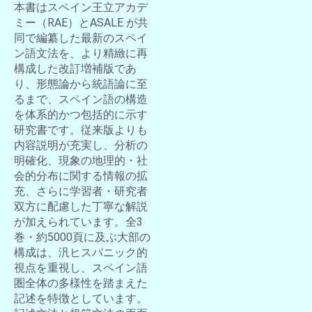
本書はスペイン王立アカデ
ミー（RAE）とASALE が共
同で編纂した最新のスペイ
ン語文法を、より精緻に再
構成した改訂増補版であ
り、形態論から統語論に至
るまで、スペイン語の構造
を体系的かつ包括的に示す
研究書です。従来版よりも
内容説明が充実し、分析の
明確化、現象の地理的・社
会的分布に関する情報の拡
充、さらに学習者・研究者
双方に配慮した丁寧な解説
が加えられています。全3
巻・約5000頁に及ぶ大部の
構成は、汎ヒスパニック的
視点を重視し、スペイン語
圏全体の多様性を踏まえた
記述を特徴としています。