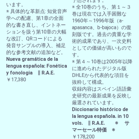
予想されます。
います。
※ 全10巻のうち、第１～３
※ 具体的な革新点: 知覚音声
巻は現在では入手困難な
学への配慮、第1章の全面
1960年～1996年版（a-
的な書き直し、イントネー
apasanca、b-bajoca）の復
ションを扱う第10章の大幅
刻版です。過去の貴重な学
な改訂、QRコードによる
術的成果であり、一次史料
発音サンプルの導入、補足
としての価値が高いもので
的な参考文献の追加など。
す。
Nueva gramática de la
※ 第４～10巻は2005年以降
lengua española: Fonética
に進められたデジタル版
y fonologia ∥ R.A.E.
DHLEから代表的な項目を
￥17,380
抜粋して構成。
収録内容はスペイン語語彙
史研究の最新成果を反映し
厳選されています。
Diccionario histórico de
la lengua española. in 10
vols. ∥ R.A.E. ※ サ
マーセール特価 ※
￥178,200