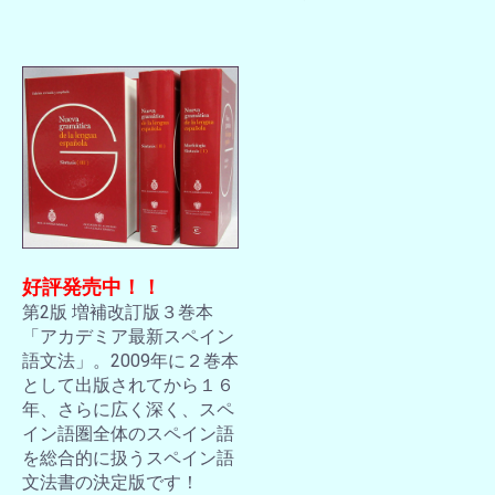
好評発売中！！
第2版 増補改訂版３巻本
「アカデミア最新スペイン
語文法」。2009年に２巻本
として出版されてから１６
年、さらに広く深く、スペ
イン語圏全体のスペイン語
を総合的に扱うスペイン語
文法書の決定版です！