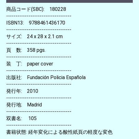
商品コード(SBC): 180228
-----------------------------------
ISBN13: 9788461436170
-----------------------------------
サイズ: 24 x 28 x 2.1 cm
-----------------------------------
頁 数: 358 pgs.
-----------------------------------
装 丁: paper cover
-----------------------------------
出版社: Fundación Policia Española
-----------------------------------
発行年: 2010
-----------------------------------
発行地: Madrid
-----------------------------------
双書名: 105
-----------------------------------
書籍状態: 経年変化による酸性紙頁の軽度な変色