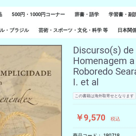
品
500円・1000円コーナー
辞書・語学
学習書・副
ル・ブラジル
芸術・スポーツ・文化・科学 等
スペイン語
ポルトガル語
Lenguas Ibericas
Lenguas Indigenas
スペインの教科書
その他
学習教材
副読本教材
絵本・児童
日本関
ル研究
研究
美術
音楽・舞踊
スポーツ
演劇・映画
料理・食文化
マンガ・コミック
その他
Discurso(s) de
Homenagem a 
Roboredo Seara
I. et al
この書籍は海外取寄せとなります
￥9,570
税込
商品コード：
180718