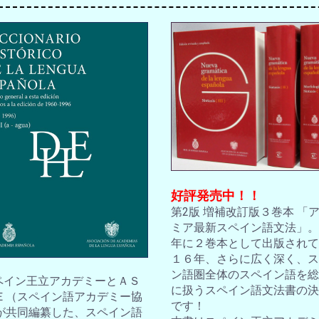
好評発売中！！
第2版 増補改訂版３巻本 「
ミア最新スペイン語文法」。2
年に２巻本として出版されて
１６年、さらに広く深く、ス
ン語圏全体のスペイン語を総
スペイン王立アカデミーとＡＳ
に扱うスペイン語文法書の決
Ｅ（スペイン語アカデミー協
です！
が共同編纂した、スペイン語