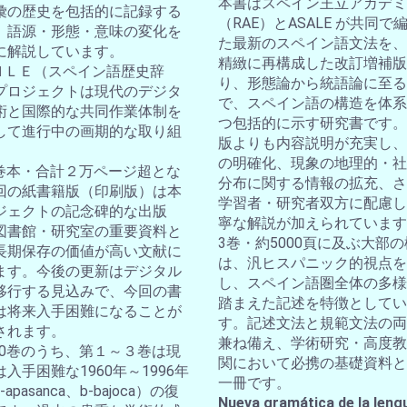
本書はスペイン王立アカデミ
彙の歴史を包括的に記録する
（RAE）とASALE が共同で
。語源・形態・意味の変化を
た最新のスペイン語文法を、
に解説しています。
精緻に再構成した改訂増補版
ＤＨＬＥ（スペイン語歴史辞
り、形態論から統語論に至る
プロジェクトは現代のデジタ
で、スペイン語の構造を体系
術と国際的な共同作業体制を
つ包括的に示す研究書です。
して進行中の画期的な取り組
版よりも内容説明が充実し、
の明確化、現象の地理的・社
10巻本・合計２万ページ超とな
分布に関する情報の拡充、さ
回の紙書籍版（印刷版）は本
学習者・研究者双方に配慮し
ジェクトの記念碑的な出版
寧な解説が加えられています
図書館・研究室の重要資料と
3巻・約5000頁に及ぶ大部
長期保存の価値が高い文献に
は、汎ヒスパニック的視点を
ます。今後の更新はデジタル
し、スペイン語圏全体の多様
移行する見込みで、今回の書
踏まえた記述を特徴としてい
は将来入手困難になることが
す。記述文法と規範文法の両
されます。
兼ね備え、学術研究・高度教
全10巻のうち、第１～３巻は現
関において必携の基礎資料と
入手困難な1960年～1996年
一冊です。
apasanca、b-bajoca）の復
Nueva gramática de la leng