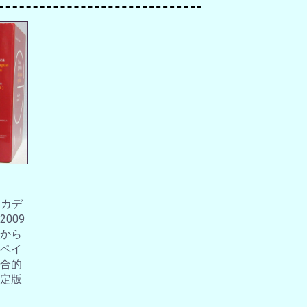
アカデ
009
から
ペイ
合的
定版