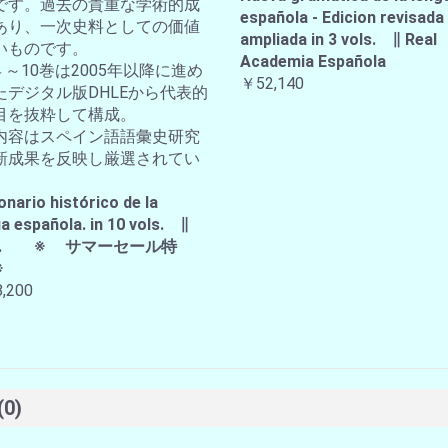
です。過去の貴重な学術的成
española - Edicion revisada
あり、一次史料としての価値
ampliada in 3 vols. ∥ Real
いものです。
Academia Española
４～10巻は2005年以降に進め
￥52,140
たデジタル版DHLEから代表的
目を抜粋して構成。
内容はスペイン語語彙史研究
新成果を反映し厳選されてい
。
onario histórico de la
a española. in 10 vols. ∥
A.E. ※ サマーセール特
※
,200
(0)