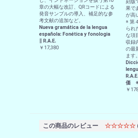
し、イントネーションを扱う第10
刻版
章の大幅な改訂、QRコードによる
果で
発音サンプルの導入、補足的な参
が高
考文献の追加など。
※ 第
Nueva gramática de la lengua
られ
española: Fonética y fonologia
な項
∥ R.A.E.
収録
￥17,380
の最
ます
Dicci
lengu
R.
価 
￥178
この商品のレビュー
☆☆☆☆☆