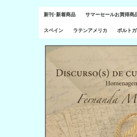
新刊･新着商品
サマーセールお買得商
スペイン
ラテンアメリカ
ポルトガ
通史・全般
８～１５世紀
１６～１８世紀
１８世紀末～２０世紀
20世紀後半以降
ラテン・アメリカ全般
メキシコ研究
中米・カリブ研究
キューバ研究
南米諸国
ペルー研究
チリ研究
アルゼンチン研究
ポルトガ
ブラジル
前半