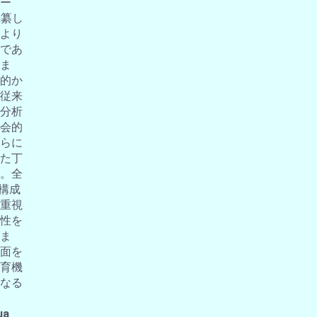
ー
編纂し
より
であ
ま
的か
従来
分析
会的
らに
た丁
。全
の構成
重視
性を
ま
面を
育機
なる
ua