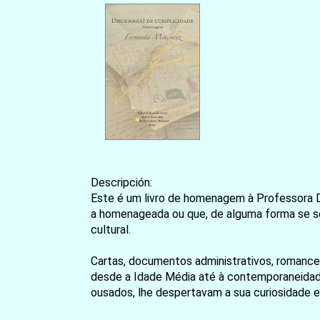
Descripción:
Este é um livro de homenagem à Professora D
a homenageada ou que, de alguma forma se senti
cultural.
Cartas, documentos administrativos, romances,
desde a Idade Média até à contemporaneidade,
ousados, lhe despertavam a sua curiosidade 