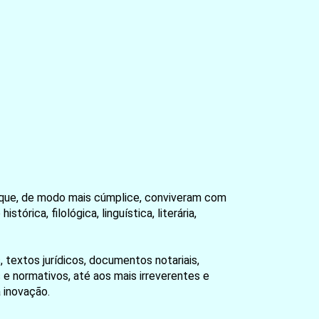
 que, de modo mais cúmplice, conviveram com
rica, filológica, linguística, literária,
 textos jurídicos, documentos notariais,
e normativos, até aos mais irreverentes e
 inovação.