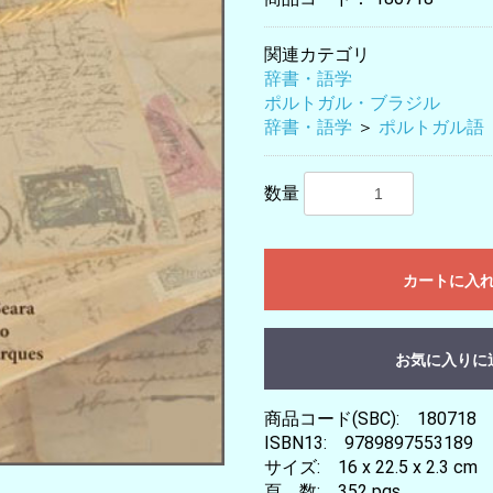
関連カテゴリ
辞書・語学
ポルトガル・ブラジル
辞書・語学
＞
ポルトガル語
数量
カートに入
お気に入りに
商品コード(SBC): 180718
ISBN13: 9789897553189
サイズ: 16 x 22.5 x 2.3 cm
頁 数: 352 pgs.