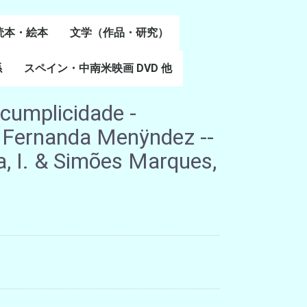
読本・絵本
文学（作品・研究）
書
係
スペイン・中南米映画 DVD 他
スペイン語文学
ポルトガル語文学
カタルーニャ文学
バスク文学
その他
 cumplicidade -
Fernanda Menÿndez --
, I. & Simões Marques,