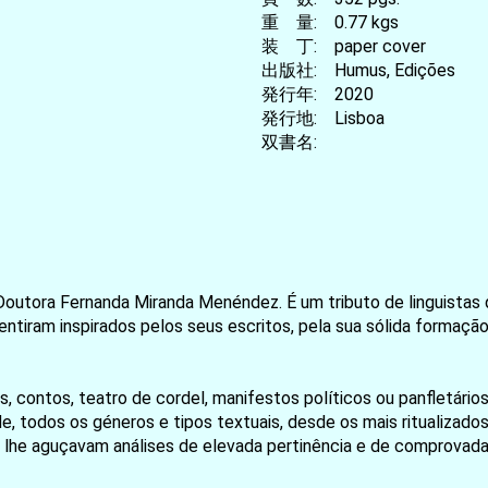
重 量: 0.77 kgs
装 丁: paper cover
出版社: Humus, Edições
発行年: 2020
発行地: Lisboa
双書名:
outora Fernanda Miranda Menéndez. É um tributo de linguistas
ram inspirados pelos seus escritos, pela sua sólida formação histó
 contos, teatro de cordel, manifestos políticos ou panfletários,
 todos os géneros e tipos textuais, desde os mais ritualizados 
e lhe aguçavam análises de elevada pertinência e de comprovada
お買い物を続ける
カートへ進む