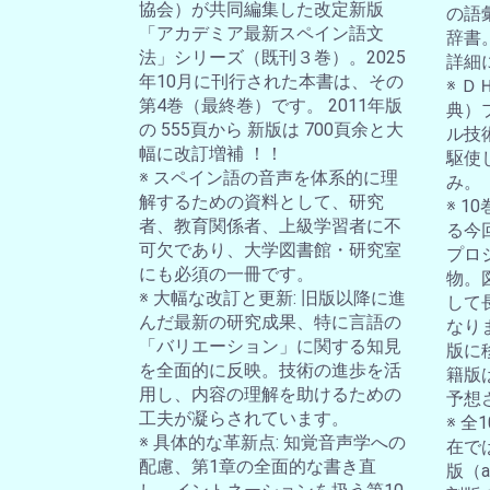
協会）が共同編集した改定新版
の語
「アカデミア最新スペイン語文
辞書
法」シリーズ（既刊３巻）。2025
詳細
年10月に刊行された本書は、その
※ 
第4巻（最終巻）です。 2011年版
典）
の 555頁から 新版は 700頁余と大
ル技
幅に改訂増補 ！！
駆使
※ スペイン語の音声を体系的に理
み。
解するための資料として、研究
※ 
者、教育関係者、上級学習者に不
る今
可欠であり、大学図書館・研究室
プロ
にも必須の一冊です。
物。
※ 大幅な改訂と更新: 旧版以降に進
して
んだ最新の研究成果、特に言語の
なり
「バリエーション」に関する知見
版に
を全面的に反映。技術の進歩を活
籍版
用し、内容の理解を助けるための
予想
工夫が凝らされています。
※ 
※ 具体的な革新点: 知覚音声学への
在では
配慮、第1章の全面的な書き直
版（a-