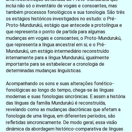
inclui não só o inventário de vogais e consoantes, mas
também processos fonológicos e sua tonologia. São três
os estágios históricos investigados no estudo: o Pré-
Proto-Mundurukú, estágio que antecede a protolíngua e
que representa o ponto de partida para algumas
mudanças em vogais e consoantes; o Proto-Mundurukú,
que representa a língua ancestral em si; e o Pré-
Mundurukú, um estágio intermediário reconstruído
internamente para a língua Mundurukú, igualmente
importante para se estabelecer a cronologia de
determinadas mudanças linguísticas.
Acompanhando os sons e suas alterações fonético-
fonológicas ao longo do tempo, chega-se às línguas
modernas e suas fonologias sincrônicas. E assim a história
das línguas da família Mundurukú é reconstruída,
revelando como as mudanças diacrônicas que afetam a
fonologia de uma língua, em diferentes períodos, são
refletidas sincronicamente. De modo geral, essa visão
dinâmica da abordagem histórico-comparativa de línguas