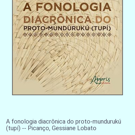
A fonologia diacrônica do proto-mundurukú
(tupí) -- Picanço, Gessiane Lobato