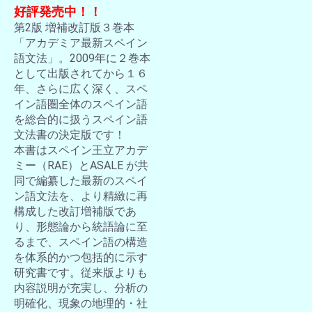
好評発売中！！
第2版 増補改訂版３巻本
「アカデミア最新スペイン
語文法」。2009年に２巻本
として出版されてから１６
年、さらに広く深く、スペ
イン語圏全体のスペイン語
を総合的に扱うスペイン語
文法書の決定版です！
本書はスペイン王立アカデ
ミー（RAE）とASALE が共
同で編纂した最新のスペイ
ン語文法を、より精緻に再
構成した改訂増補版であ
り、形態論から統語論に至
るまで、スペイン語の構造
を体系的かつ包括的に示す
研究書です。従来版よりも
内容説明が充実し、分析の
明確化、現象の地理的・社