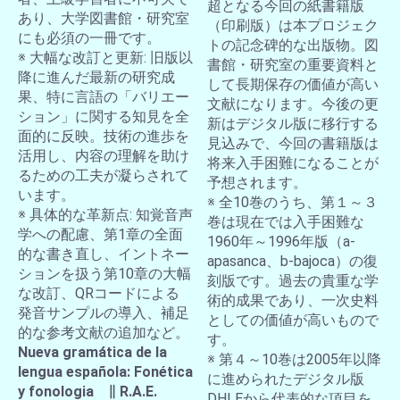
超となる今回の紙書籍版
あり、大学図書館・研究室
（印刷版）は本プロジェク
にも必須の一冊です。
トの記念碑的な出版物。図
※ 大幅な改訂と更新: 旧版以
書館・研究室の重要資料と
降に進んだ最新の研究成
して長期保存の価値が高い
果、特に言語の「バリエー
文献になります。今後の更
ション」に関する知見を全
新はデジタル版に移行する
面的に反映。技術の進歩を
見込みで、今回の書籍版は
活用し、内容の理解を助け
将来入手困難になることが
るための工夫が凝らされて
予想されます。
います。
※ 全10巻のうち、第１～３
※ 具体的な革新点: 知覚音声
巻は現在では入手困難な
学への配慮、第1章の全面
1960年～1996年版（a-
的な書き直し、イントネー
apasanca、b-bajoca）の復
ションを扱う第10章の大幅
刻版です。過去の貴重な学
な改訂、QRコードによる
術的成果であり、一次史料
発音サンプルの導入、補足
としての価値が高いもので
的な参考文献の追加など。
す。
Nueva gramática de la
※ 第４～10巻は2005年以降
lengua española: Fonética
に進められたデジタル版
y fonologia ∥ R.A.E.
DHLEから代表的な項目を