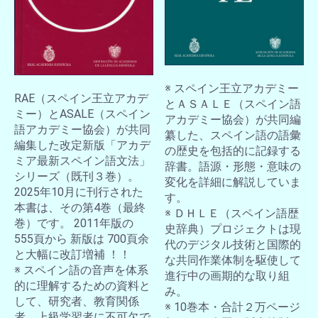
※ スペイン王立アカデミー
お買い物を続ける
カートへ進む
RAE（スペイン王立アカデ
とＡＳＡＬＥ（スペイン語
ミー）とASALE（スペイン
アカデミー協会）が共同編
語アカデミー協会）が共同
纂した、スペイン語の語彙
編集した改定新版「アカデ
の歴史を包括的に記録する
ミア最新スペイン語文法」
辞書。語源・形態・意味の
シリーズ（既刊３巻）。
変化を詳細に解説していま
2025年10月に刊行された
す。
本書は、その第4巻（最終
※ ＤＨＬＥ（スペイン語歴
巻）です。 2011年版の
史辞典）プロジェクトは現
555頁から 新版は 700頁余
代のデジタル技術と国際的
と大幅に改訂増補 ！！
な共同作業体制を駆使して
※ スペイン語の音声を体系
進行中の画期的な取り組
的に理解するための資料と
み。
して、研究者、教育関係
※ 10巻本・合計２万ページ
者、上級学習者に不可欠で