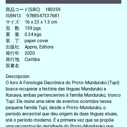
商品コード(SBC): 180359
ISBN13: 9788547337681
サイズ: 16 x 23 x 1.3 cm
頁 数: 159 pgs.
重 量: 0.34 kgs
装 丁: paper cover
出版社: Appris, Editora
発行年: 2020
発行地: Curitiba
双書名:
Descripción:
O livro A Fonologia Diacrônica do Proto-Mundurukú (Tupí)
busca recuperar a história das línguas Mundurukú e
Kuruaya, ambas pertencentes à família Mundurukú, tronco
Tupí. Ele reúne uma série de eventos ocorridos nessa
pequena família Tupí, desde o Proto-Mundurukú, o
período ancestral que deu origem às duas línguas atuais,
até o período moderno. É a primeira vez que se propõe
uma reconstrução detalhada do Proto-Mundurukú que