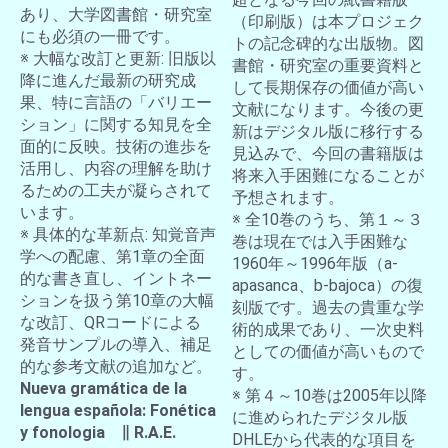
あり、大学図書館・研究室
（印刷版）は本プロジェク
にも必須の一冊です。
トの記念碑的な出版物。図
※ 大幅な改訂と更新: 旧版以
書館・研究室の重要資料と
降に進んだ最新の研究成
して長期保存の価値が高い
果、特に言語の「バリエー
文献になります。今後の更
ション」に関する知見を全
新はデジタル版に移行する
面的に反映。技術の進歩を
見込みで、今回の書籍版は
活用し、内容の理解を助け
将来入手困難になることが
るための工夫が凝らされて
予想されます。
います。
※ 全10巻のうち、第１～３
※ 具体的な革新点: 知覚音声
巻は現在では入手困難な
学への配慮、第1章の全面
1960年～1996年版（a-
的な書き直し、イントネー
apasanca、b-bajoca）の復
ションを扱う第10章の大幅
刻版です。過去の貴重な学
な改訂、QRコードによる
術的成果であり、一次史料
発音サンプルの導入、補足
としての価値が高いもので
的な参考文献の追加など。
す。
Nueva gramática de la
※ 第４～10巻は2005年以降
lengua española: Fonética
に進められたデジタル版
y fonologia ∥ R.A.E.
DHLEから代表的な項目を