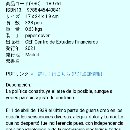
商品コード(SBC): 189761
ISBN13: 9788445440841
サイズ: 17 x 24 x 1.9 cm
頁 数: 328 pgs.
重 量: 0.63 kgs
装 丁: paper cover
出版社: CEF Centro de Estudios Financieros
発行年: 2021
発行地: Madrid
双書名:
PDFリンク:
※ 詳しくはこちら (PDF追加情報)
Descripción:
La política constituye el arte de lo posible, aunque a
veces pareciera justo lo contrario.
El 1 de abril de 1939 el último parte de guerra creó en los
españoles sensaciones diversas: alegría, dolor y temor. Lo
que no despertó fue indiferencia pues, con independencia
del signo ideológico o de la motivación ideológica, todos