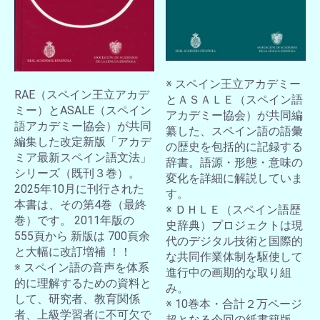
※ スペイン王立アカデミー
RAE（スペイン王立アカデ
とＡＳＡＬＥ（スペイン語
ミー）とASALE（スペイン
アカデミー協会）が共同編
語アカデミー協会）が共同
纂した、スペイン語の語彙
編集した改定新版「アカデ
の歴史を包括的に記録する
ミア最新スペイン語文法」
辞書。語源・形態・意味の
シリーズ（既刊３巻）。
変化を詳細に解説していま
2025年10月に刊行された
す。
本書は、その第4巻（最終
※ ＤＨＬＥ（スペイン語歴
巻）です。 2011年版の
史辞典）プロジェクトは現
555頁から 新版は 700頁余
代のデジタル技術と国際的
と大幅に改訂増補 ！！
な共同作業体制を駆使して
※ スペイン語の音声を体系
進行中の画期的な取り組
的に理解するための資料と
み。
して、研究者、教育関係
※ 10巻本・合計２万ページ
者、上級学習者に不可欠で
超となる今回の紙書籍版