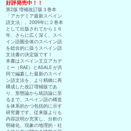
好評発売中！！
第2版 増補改訂版３巻本
「アカデミア最新スペイン
語文法」。2009年に２巻本
として出版されてから１６
年、さらに広く深く、スペ
イン語圏全体のスペイン語
を総合的に扱うスペイン語
文法書の決定版です！
本書はスペイン王立アカデ
ミー（RAE）とASALE が共
同で編纂した最新のスペイ
ン語文法を、より精緻に再
構成した改訂増補版であ
り、形態論から統語論に至
るまで、スペイン語の構造
を体系的かつ包括的に示す
研究書です。従来版よりも
内容説明が充実し、分析の
明確化、現象の地理的・社