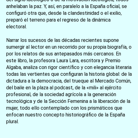
anhelaban la paz. Y, así, en paralelo a la España oficial, se
configuró otra que, desde la clandestinidad o el exilio,
preparó el terreno para el regreso de la dinámica
electoral.
Narrar los sucesos de las décadas recientes supone
sumergir al lector en un recorrido por su propia biografía, o
por los relatos de sus antepasados más cercanos. En
este libro, la profesora Laura Lara, escritora y Premio
Algaba, analiza con rigor científico y con elegancia literaria
todas las vertientes que configuran la historia global: de la
dictadura a la democracia, del trueque al Mercado Común,
del baile en la plaza al podcast, de la «mili» al ejército
profesional, de la sociedad agrícola a la generación
tecnológica y de la Sección Femenina a la liberación de la
mujer, todo ello contemplado con los prismáticos que
enfocan nuestro concepto historiográfico de la España
plural.