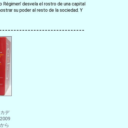
uo Régimen’ desvela el rostro de una capital
strar su poder al resto de la sociedad. Y
アカデ
009
から