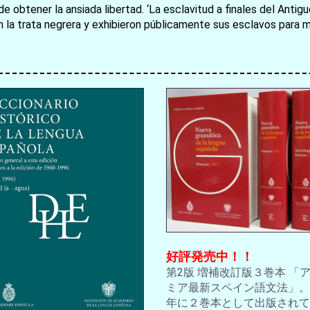
de obtener la ansiada libertad. ‘La esclavitud a finales del Antig
la trata negrera y exhibieron públicamente sus esclavos para mo
お買い物を続ける
カートへ進む
好評発売中！！
第2版 増補改訂版３巻本 「
ミア最新スペイン語文法」。2
年に２巻本として出版されて