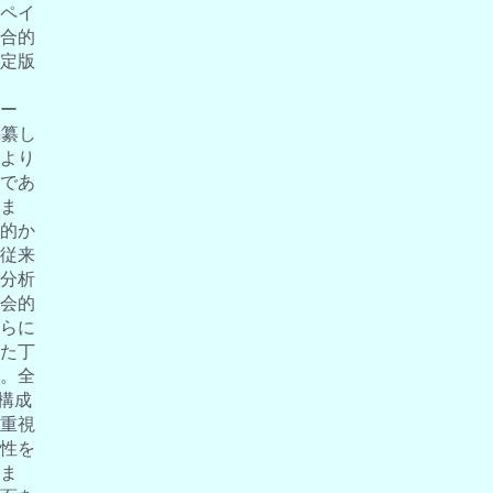
ペイ
合的
定版
ー
編纂し
より
であ
ま
的か
従来
分析
会的
らに
た丁
。全
の構成
重視
性を
ま