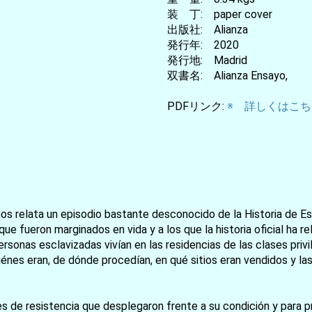
装 丁: paper cover
出版社: Alianza
発行年: 2020
発行地: Madrid
双書名: Alianza Ensayo,
PDFリンク:
※ 詳しくはこちら
 nos relata un episodio bastante desconocido de la Historia de 
ue fueron marginados en vida y a los que la historia oficial ha re
rsonas esclavizadas vivían en las residencias de las clases priv
quiénes eran, de dónde procedían, en qué sitios eran vendidos y 
 de resistencia que desplegaron frente a su condición y para p