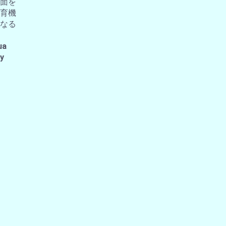
面を
育機
なる
ua
 y