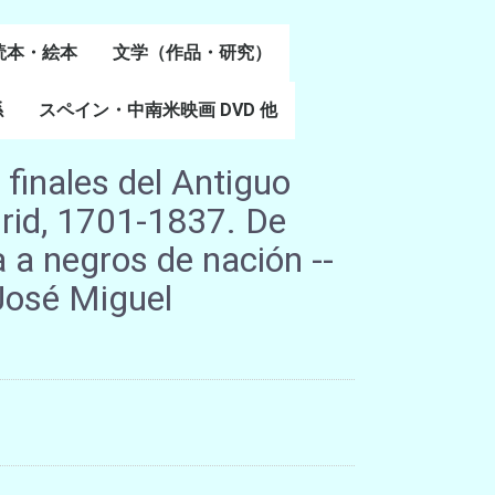
読本・絵本
文学（作品・研究）
書
係
スペイン・中南米映画 DVD 他
スペイン語文学
ポルトガル語文学
カタルーニャ文学
バスク文学
その他
 finales del Antiguo
rid, 1701-1837. De
 a negros de nación --
José Miguel