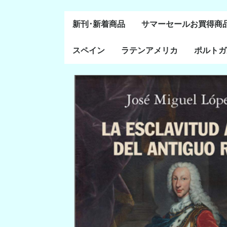
新刊･新着商品
サマーセールお買得商
スペイン
ラテンアメリカ
ポルトガ
通史・全般
８～１５世紀
１６～１８世紀
１８世紀末～２０世紀
20世紀後半以降
ラテン・アメリカ全般
メキシコ研究
中米・カリブ研究
キューバ研究
南米諸国
ペルー研究
チリ研究
アルゼンチン研究
ポルトガ
ブラジル
前半