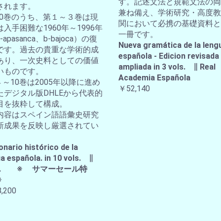
す。記述文法と規範文法の両
されます。
兼ね備え、学術研究・高度教
全10巻のうち、第１～３巻は現
関において必携の基礎資料と
入手困難な1960年～1996年
一冊です。
apasanca、b-bajoca）の復
Nueva gramática de la leng
です。過去の貴重な学術的成
española - Edicion revisada
あり、一次史料としての価値
ampliada in 3 vols. ∥ Real
いものです。
Academia Española
４～10巻は2005年以降に進め
￥52,140
たデジタル版DHLEから代表的
目を抜粋して構成。
内容はスペイン語語彙史研究
新成果を反映し厳選されてい
。
onario histórico de la
a española. in 10 vols. ∥
A.E. ※ サマーセール特
※
,200