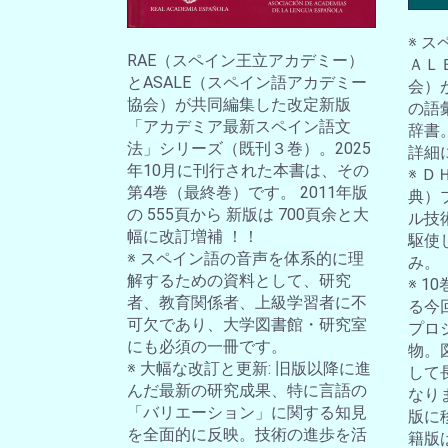
※ 
RAE（スペイン王立アカデミー）
ＡＬ
とASALE（スペイン語アカデミー
会）
協会）が共同編集した改定新版
の語
「アカデミア最新スペイン語文
辞書
法」シリーズ（既刊３巻）。2025
詳細
年10月に刊行された本書は、その
※ 
第4巻（最終巻）です。 2011年版
典）
の 555頁から 新版は 700頁余と大
ル技
幅に改訂増補 ！！
駆使
※ スペイン語の音声を体系的に理
み。
解するための資料として、研究
※ 
者、教育関係者、上級学習者に不
る今
可欠であり、大学図書館・研究室
プロ
にも必須の一冊です。
物。
※ 大幅な改訂と更新: 旧版以降に進
して
んだ最新の研究成果、特に言語の
なり
「バリエーション」に関する知見
版に
を全面的に反映。技術の進歩を活
籍版