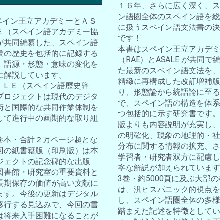
１６年、さらに広く深く、ス
ン語圏全体のスペイン語を総
スペイン王立アカデミーとＡＳ
に扱うスペイン語文法書の決
Ｅ（スペイン語アカデミー協
です！
が共同編纂した、スペイン語
本書はスペイン王立アカデミ
彙の歴史を包括的に記録する
（RAE）とASALE が共同で
。語源・形態・意味の変化を
た最新のスペイン語文法を、
に解説しています。
精緻に再構成した改訂増補版
ＤＨＬＥ（スペイン語歴史辞
り、形態論から統語論に至る
プロジェクトは現代のデジタ
で、スペイン語の構造を体系
術と国際的な共同作業体制を
つ包括的に示す研究書です。
して進行中の画期的な取り組
版よりも内容説明が充実し、
の明確化、現象の地理的・社
10巻本・合計２万ページ超とな
分布に関する情報の拡充、さ
回の紙書籍版（印刷版）は本
学習者・研究者双方に配慮し
ジェクトの記念碑的な出版
寧な解説が加えられています
図書館・研究室の重要資料と
3巻・約5000頁に及ぶ大部
長期保存の価値が高い文献に
は、汎ヒスパニック的視点を
ます。今後の更新はデジタル
し、スペイン語圏全体の多様
移行する見込みで、今回の書
踏まえた記述を特徴としてい
は将来入手困難になることが