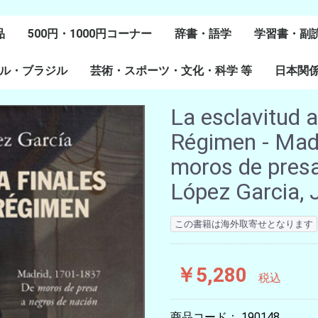
品
500円・1000円コーナー
辞書・語学
学習書・副
ル・ブラジル
芸術・スポーツ・文化・科学 等
スペイン語
ポルトガル語
Lenguas Ibericas
Lenguas Indigenas
スペインの教科書
その他
学習教材
副読本教材
絵本・児童
日本関
ル研究
研究
美術
音楽・舞踊
スポーツ
演劇・映画
料理・食文化
マンガ・コミック
その他
La esclavitud a
Régimen - Mad
moros de presa
López Garcia, 
この書籍は海外取寄せとなります
￥5,280
税込
商品コード：
190148