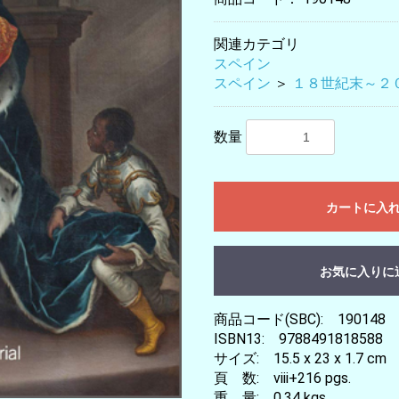
関連カテゴリ
スペイン
スペイン
＞
１８世紀末～２
数量
カートに入
お気に入りに
商品コード(SBC): 190148
ISBN13: 9788491818588
サイズ: 15.5 x 23 x 1.7 cm
頁 数: viii+216 pgs.
重 量: 0.34 kgs