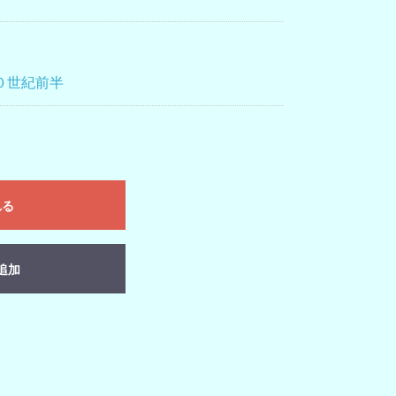
０世紀前半
れる
追加