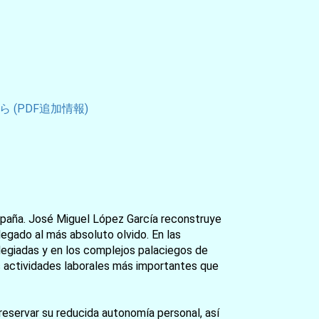
 (PDF追加情報)
España. José Miguel López García reconstruye
legado al más absoluto olvido. En las
ilegiadas y en los complejos palaciegos de
las actividades laborales más importantes que
reservar su reducida autonomía personal, así