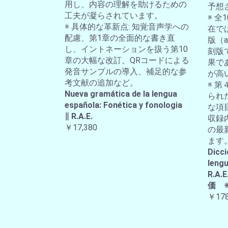
用し、内容の理解を助けるための
予想
工夫が凝らされています。
※ 
※ 具体的な革新点: 知覚音声学への
在では
配慮、第1章の全面的な書き直
版（a-
し、イントネーションを扱う第10
刻版
章の大幅な改訂、QRコードによる
果で
発音サンプルの導入、補足的な参
が高
考文献の追加など。
※ 第
Nueva gramática de la lengua
られ
española: Fonética y fonologia
な項
∥ R.A.E.
収録
￥17,380
の最
ます
Dicci
lengu
R.
価 
￥178