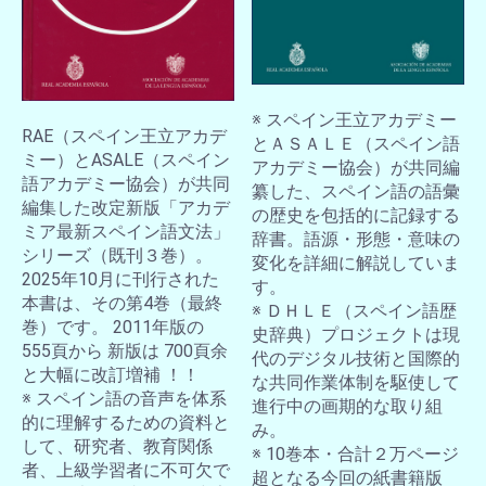
※ スペイン王立アカデミー
RAE（スペイン王立アカデ
とＡＳＡＬＥ（スペイン語
ミー）とASALE（スペイン
アカデミー協会）が共同編
語アカデミー協会）が共同
纂した、スペイン語の語彙
編集した改定新版「アカデ
の歴史を包括的に記録する
ミア最新スペイン語文法」
辞書。語源・形態・意味の
シリーズ（既刊３巻）。
変化を詳細に解説していま
2025年10月に刊行された
す。
本書は、その第4巻（最終
※ ＤＨＬＥ（スペイン語歴
巻）です。 2011年版の
史辞典）プロジェクトは現
555頁から 新版は 700頁余
代のデジタル技術と国際的
と大幅に改訂増補 ！！
な共同作業体制を駆使して
※ スペイン語の音声を体系
進行中の画期的な取り組
的に理解するための資料と
み。
して、研究者、教育関係
※ 10巻本・合計２万ページ
者、上級学習者に不可欠で
超となる今回の紙書籍版