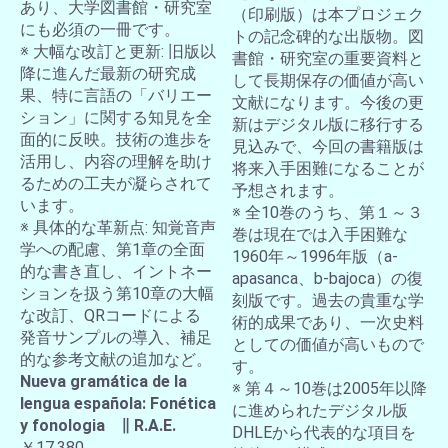
あり、大学図書館・研究室
（印刷版）は本プロジェク
にも必須の一冊です。
トの記念碑的な出版物。図
※ 大幅な改訂と更新: 旧版以
書館・研究室の重要資料と
降に進んだ最新の研究成
して長期保存の価値が高い
果、特に言語の「バリエー
文献になります。今後の更
ション」に関する知見を全
新はデジタル版に移行する
面的に反映。技術の進歩を
見込みで、今回の書籍版は
活用し、内容の理解を助け
将来入手困難になることが
るための工夫が凝らされて
予想されます。
います。
※ 全10巻のうち、第１～３
※ 具体的な革新点: 知覚音声
巻は現在では入手困難な
学への配慮、第1章の全面
1960年～1996年版（a-
的な書き直し、イントネー
apasanca、b-bajoca）の復
ションを扱う第10章の大幅
刻版です。過去の貴重な学
な改訂、QRコードによる
術的成果であり、一次史料
発音サンプルの導入、補足
としての価値が高いもので
的な参考文献の追加など。
す。
Nueva gramática de la
※ 第４～10巻は2005年以降
lengua española: Fonética
に進められたデジタル版
y fonologia ∥ R.A.E.
DHLEから代表的な項目を
￥17,380