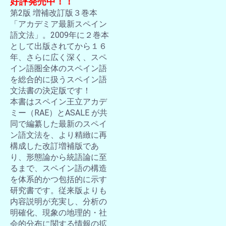
好評発売中！！
第2版 増補改訂版３巻本
「アカデミア最新スペイン
語文法」。2009年に２巻本
として出版されてから１６
年、さらに広く深く、スペ
イン語圏全体のスペイン語
を総合的に扱うスペイン語
文法書の決定版です！
本書はスペイン王立アカデ
ミー（RAE）とASALE が共
同で編纂した最新のスペイ
ン語文法を、より精緻に再
構成した改訂増補版であ
り、形態論から統語論に至
るまで、スペイン語の構造
を体系的かつ包括的に示す
研究書です。従来版よりも
内容説明が充実し、分析の
明確化、現象の地理的・社
会的分布に関する情報の拡