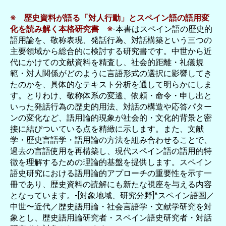
※ 歴史資料が語る「対人行動」とスペイン語の語用変
化を読み解く本格研究書 ※
-本書はスペイン語の歴史的
語用論を、敬称表現、発話行為、対話構築という三つの
主要領域から総合的に検討する研究書です。中世から近
代にかけての文献資料を精査し、社会的距離・礼儀規
範・対人関係がどのように言語形式の選択に影響してき
たのかを、具体的なテキスト分析を通して明らかにしま
す。とりわけ、敬称体系の変遷、依頼・命令・申し出と
いった発話行為の歴史的用法、対話の構造や応答パター
ンの変化など、語用論的現象が社会的・文化的背景と密
接に結びついている点を精緻に示します。また、文献
学・歴史言語学・語用論の方法を組み合わせることで、
過去の言語使用を再構築し、現代スペイン語の語用的特
徴を理解するための理論的基盤を提供します。スペイン
語史研究における語用論的アプローチの重要性を示す一
冊であり、歴史資料の読解にも新たな視座を与える内容
となっています。-[対象地域、研究分野]^スペイン語圏／
中世〜近代／歴史語用論・社会言語学・文献学研究を対
象とし、歴史語用論研究者・スペイン語史研究者・対話