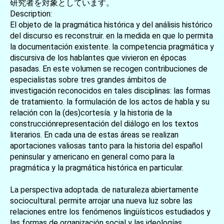
研究者を対象としています。
Description:
El objeto de la pragmática histórica y del análisis histórico
del discurso es reconstruir. en la medida en que lo permita
la documentación existente. la competencia pragmática y
discursiva de los hablantes que vivieron en épocas
pasadas. En este volumen se recogen contribuciones de
especialistas sobre tres grandes ámbitos de
investigación reconocidos en tales disciplinas: las formas
de tratamiento. la formulación de los actos de habla y su
relación con la (des)cortesía. y la historia de la
construcciónrepresentación del diálogo en los textos
literarios. En cada una de estas áreas se realizan
aportaciones valiosas tanto para la historia del español
peninsular y americano en general como para la
pragmática y la pragmática histórica en particular.
La perspectiva adoptada. de naturaleza abiertamente
sociocultural. permite arrojar una nueva luz sobre las
relaciones entre los fenómenos lingüísticos estudiados y
las formas de organización social y las ideologías