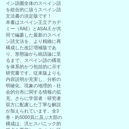
イン語圏全体のスペイン語
を総合的に扱うスペイン語
文法書の決定版です！
本書はスペイン王立アカデ
ミー（RAE）とASALE が共
同で編纂した最新のスペイ
ン語文法を、より精緻に再
構成した改訂増補版であ
り、形態論から統語論に至
るまで、スペイン語の構造
を体系的かつ包括的に示す
研究書です。従来版よりも
内容説明が充実し、分析の
明確化、現象の地理的・社
会的分布に関する情報の拡
充、さらに学習者・研究者
双方に配慮した丁寧な解説
が加えられています。全3
巻・約5000頁に及ぶ大部の
構成は、汎ヒスパニック的