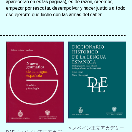
aparecerán en estas páginas), es de razón, creemos,
empezar por rescatar, desempolvar y hacer justicia a todo
ese ejército que luchó con las armas del saber.
お買い物を続ける
カートへ進む
※ スペイン王立アカデミー