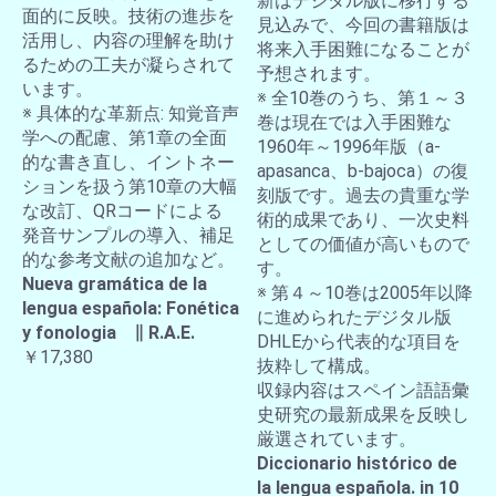
新はデジタル版に移行する
面的に反映。技術の進歩を
見込みで、今回の書籍版は
活用し、内容の理解を助け
将来入手困難になることが
るための工夫が凝らされて
予想されます。
います。
※ 全10巻のうち、第１～３
※ 具体的な革新点: 知覚音声
巻は現在では入手困難な
学への配慮、第1章の全面
1960年～1996年版（a-
的な書き直し、イントネー
apasanca、b-bajoca）の復
ションを扱う第10章の大幅
刻版です。過去の貴重な学
な改訂、QRコードによる
術的成果であり、一次史料
発音サンプルの導入、補足
としての価値が高いもので
的な参考文献の追加など。
す。
Nueva gramática de la
※ 第４～10巻は2005年以降
lengua española: Fonética
に進められたデジタル版
y fonologia ∥ R.A.E.
DHLEから代表的な項目を
￥17,380
抜粋して構成。
収録内容はスペイン語語彙
史研究の最新成果を反映し
厳選されています。
Diccionario histórico de
la lengua española. in 10