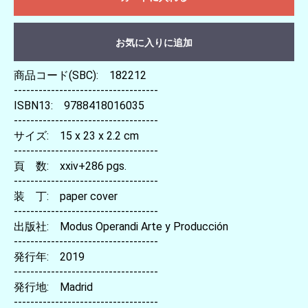
お気に入りに追加
商品コード(SBC): 182212
-----------------------------------
ISBN13: 9788418016035
-----------------------------------
サイズ: 15 x 23 x 2.2 cm
-----------------------------------
頁 数: xxiv+286 pgs.
-----------------------------------
装 丁: paper cover
-----------------------------------
出版社: Modus Operandi Arte y Producción
-----------------------------------
発行年: 2019
-----------------------------------
発行地: Madrid
-----------------------------------