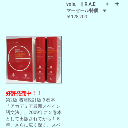
vols. ∥ R.A.E. ※ サ
マーセール特価 ※
￥178,200
好評発売中！！
第2版 増補改訂版３巻本
「アカデミア最新スペイン
語文法」。2009年に２巻本
として出版されてから１６
年、さらに広く深く、スペ