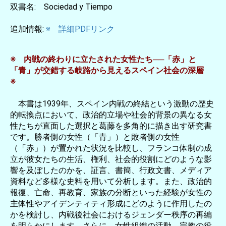
双書名: Sociedad y Tiempo
追加情報:
※ 詳細PDFリンク
※ 内戦の終わりに立たされた女性たち──「赤」と
「青」が交錯する岐路から見えるスペイン社会の深層
※
本書は1939年、スペイン内戦の終結という激動の歴史
的転換点において、政治的立場や社会的背景の異なる女
性たちが直面した選択と葛藤を多角的に描き出す研究書
です。勝者側の女性（「青」）と敗者側の女性
（「赤」）が置かれた状況を比較し、フランコ体制の成
立が彼女たちの生活、権利、社会的役割にどのような影
響を及ぼしたのかを、証言、書簡、行政文書、メディア
資料など多様な史料を用いて分析します。また、政治的
報復、亡命、再教育、家族の分断といった経験が女性の
主体性やアイデンティティ形成にどのように作用したの
かを検討し、内戦後社会におけるジェンダー秩序の再編
を明らかにします。さらに、女性組織の活動、宗教の役