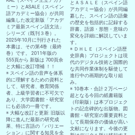
RAE（スペイン王立アカデ
とＡＳＡＬＥ（スペイン語
ミー）とASALE（スペイン
アカデミー協会）が共同編
語アカデミー協会）が共同
纂した、スペイン語の語彙
編集した改定新版「アカデ
の歴史を包括的に記録する
ミア最新スペイン語文法」
辞書。語源・形態・意味の
シリーズ（既刊３巻）。
変化を詳細に解説していま
2025年10月に刊行された
す。
本書は、その第4巻（最終
※ ＤＨＬＥ（スペイン語歴
巻）です。 2011年版の
史辞典）プロジェクトは現
555頁から 新版は 700頁余
代のデジタル技術と国際的
と大幅に改訂増補 ！！
な共同作業体制を駆使して
※ スペイン語の音声を体系
進行中の画期的な取り組
的に理解するための資料と
み。
して、研究者、教育関係
※ 10巻本・合計２万ページ
者、上級学習者に不可欠で
超となる今回の紙書籍版
あり、大学図書館・研究室
（印刷版）は本プロジェク
にも必須の一冊です。
トの記念碑的な出版物。図
※ 大幅な改訂と更新: 旧版以
書館・研究室の重要資料と
降に進んだ最新の研究成
して長期保存の価値が高い
果、特に言語の「バリエー
文献になります。今後の更
ション」に関する知見を全