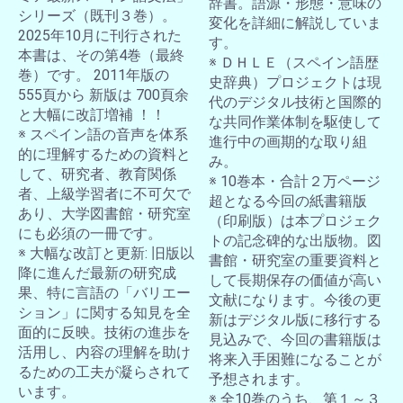
辞書。語源・形態・意味の
シリーズ（既刊３巻）。
変化を詳細に解説していま
2025年10月に刊行された
す。
本書は、その第4巻（最終
※ ＤＨＬＥ（スペイン語歴
巻）です。 2011年版の
史辞典）プロジェクトは現
555頁から 新版は 700頁余
代のデジタル技術と国際的
と大幅に改訂増補 ！！
な共同作業体制を駆使して
※ スペイン語の音声を体系
進行中の画期的な取り組
的に理解するための資料と
み。
して、研究者、教育関係
※ 10巻本・合計２万ページ
者、上級学習者に不可欠で
超となる今回の紙書籍版
あり、大学図書館・研究室
（印刷版）は本プロジェク
にも必須の一冊です。
トの記念碑的な出版物。図
※ 大幅な改訂と更新: 旧版以
書館・研究室の重要資料と
降に進んだ最新の研究成
して長期保存の価値が高い
果、特に言語の「バリエー
文献になります。今後の更
ション」に関する知見を全
新はデジタル版に移行する
面的に反映。技術の進歩を
見込みで、今回の書籍版は
活用し、内容の理解を助け
将来入手困難になることが
るための工夫が凝らされて
予想されます。
います。
※ 全10巻のうち、第１～３