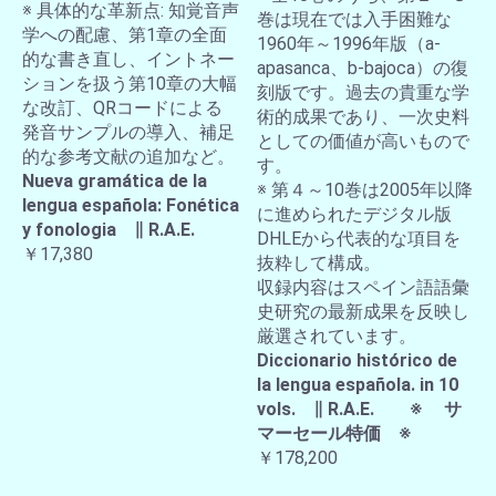
※ 具体的な革新点: 知覚音声
巻は現在では入手困難な
学への配慮、第1章の全面
1960年～1996年版（a-
的な書き直し、イントネー
apasanca、b-bajoca）の復
ションを扱う第10章の大幅
刻版です。過去の貴重な学
な改訂、QRコードによる
術的成果であり、一次史料
発音サンプルの導入、補足
としての価値が高いもので
的な参考文献の追加など。
す。
Nueva gramática de la
※ 第４～10巻は2005年以降
lengua española: Fonética
に進められたデジタル版
y fonologia ∥ R.A.E.
DHLEから代表的な項目を
￥17,380
抜粋して構成。
収録内容はスペイン語語彙
史研究の最新成果を反映し
厳選されています。
Diccionario histórico de
la lengua española. in 10
vols. ∥ R.A.E. ※ サ
マーセール特価 ※
￥178,200