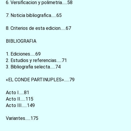
6. Versificacion y polimetria......58
7. Noticia bibliografica......65
8. Criterios de esta edicion......67
BIBLIOGRAFIA
1. Ediciones......69
2. Estudios y referencias......71
3. Bibliografia selecta......74
お買い物を続ける
カートへ進む
«EL CONDE PARTINUPLES»......79
Acto I......81
Acto II......115
Acto III......149
Variantes......175