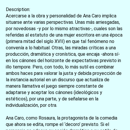
Description:
Acercarse a la obra y personalidad de Ana Caro implica
situarse ante varias perspectivas. Unas más arriesgadas,
por novedosas -y por lo mismo atractivas-, cuales son las
referidas al estatuto de una mujer escritora en una época
(primera mitad del siglo XVII) en que tal fenómeno no
convenía a lo habitual. Otras, las miradas críticas a una
producción, dramática y cronística, que encaja -ahora sí-
en los cánones del horizonte de expectativas previsto in
illo tempore. Pero, con todo, lo más sutil es combinar
ambos haces para valorar la justa y debida proyección de
la instancia autorial en un discurso que actualiza de
manera llamativa el juego siempre constante de
adaptarse y aceptar los cánones (ideológicos y
estéticos), por una parte, y de señalarse en la
individualización, por otra.
Ana Caro, como Rosaura, la protagonista de la comedia
que ahora se edita, rompe el ‘decoro’ previsto. Si el