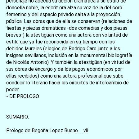
personaje no adecua su acción dramática a su estilo de
doncella noble, la escrit ora alza su voz de la del coro
femenino y del espacio privado salta a la proyección
pública. Las obras que de ella se conservan (relaciones de
fiestas y piezas dramáticas -dos comedias y dos piezas
breves-) la atestigüan como una autora con voluntad de
estilo que ya fue reconocida en su tiempo con los
debidos laureles (elogios de Rodrigo Caro junto a los
insignes sevillanos, inclusión en la monumental bibliografía
de Nicolás Antonio). Y también la atestigüan (en virtud de
sus obras de encargo y de los pagos económicos por
ellas recibidos) como una autora profesional que sabe
conducir lo literario hacia los circuitos de intercambio de
poder.
- DE PROLOGO
SUMARIO:
Prologo de Begoña Lopez Bueno......vii