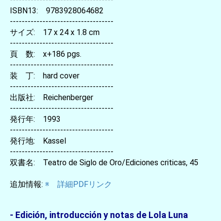
ISBN13: 9783928064682
-----------------------------------
サイズ: 17 x 24 x 1.8 cm
-----------------------------------
頁 数: x+186 pgs.
-----------------------------------
装 丁: hard cover
-----------------------------------
出版社: Reichenberger
-----------------------------------
発行年: 1993
-----------------------------------
発行地: Kassel
-----------------------------------
双書名: Teatro de Siglo de Oro/Ediciones criticas, 45
追加情報:
※ 詳細PDFリンク
- Edición, introducción y notas de Lola Luna