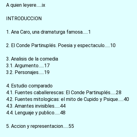
A quien leyere......ix
INTRODUCCION
1. Ana Caro, una dramaturga famosa......1
2. El Conde Partinuplés. Poesia y espectaculo......10
3. Analisis de la comedia
3.1. Argumento......17
3.2. Personajes......19
4. Estudio comparado
4.1. Fuentes caballerescas: El Conde Partinuplés......28
4.2. Fuentes mitologicas: el mito de Cupido y Psique......40
4.3. Amantes invisibles......44
4.4. Lenguaje y publico......48
5. Accion y representacion......55