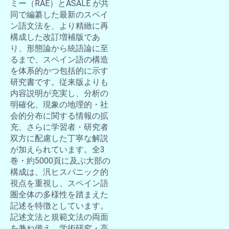
ミー（RAE）とASALE が共
同で編纂した最新のスペイ
ン語文法を、より精緻に再
構成した改訂増補版であ
り、形態論から統語論に至
るまで、スペイン語の構造
を体系的かつ包括的に示す
研究書です。従来版よりも
内容説明が充実し、分析の
明確化、現象の地理的・社
会的分布に関する情報の拡
充、さらに学習者・研究者
双方に配慮した丁寧な解説
が加えられています。全3
巻・約5000頁に及ぶ大部の
構成は、汎ヒスパニック的
視点を重視し、スペイン語
圏全体の多様性を踏まえた
記述を特徴としています。
記述文法と規範文法の両面
を兼ね備え、学術研究・高