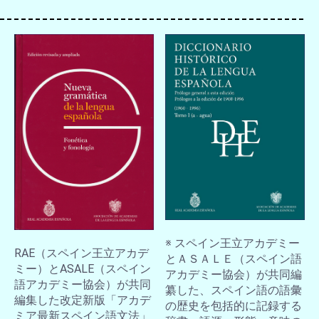
※ スペイン王立アカデミー
RAE（スペイン王立アカデ
とＡＳＡＬＥ（スペイン語
ミー）とASALE（スペイン
アカデミー協会）が共同編
語アカデミー協会）が共同
纂した、スペイン語の語彙
編集した改定新版「アカデ
の歴史を包括的に記録する
ミア最新スペイン語文法」