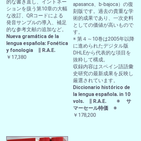
的な書き直し、イントネー
apasanca、b-bajoca）の復
ションを扱う第10章の大幅
刻版です。過去の貴重な学
な改訂、QRコードによる
術的成果であり、一次史料
発音サンプルの導入、補足
としての価値が高いもので
的な参考文献の追加など。
す。
Nueva gramática de la
※ 第４～10巻は2005年以降
lengua española: Fonética
に進められたデジタル版
y fonologia ∥ R.A.E.
DHLEから代表的な項目を
￥17,380
抜粋して構成。
収録内容はスペイン語語彙
史研究の最新成果を反映し
厳選されています。
Diccionario histórico de
la lengua española. in 10
vols. ∥ R.A.E. ※ サ
マーセール特価 ※
￥178,200