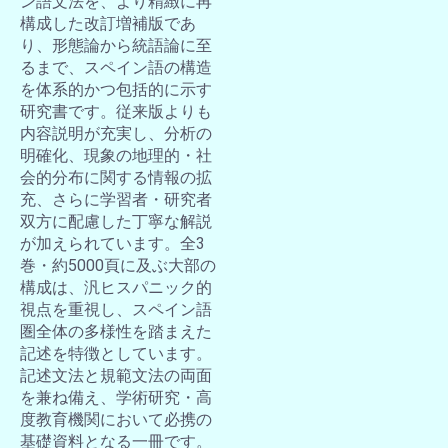
ン語文法を、より精緻に再
構成した改訂増補版であ
り、形態論から統語論に至
るまで、スペイン語の構造
を体系的かつ包括的に示す
研究書です。従来版よりも
内容説明が充実し、分析の
明確化、現象の地理的・社
会的分布に関する情報の拡
充、さらに学習者・研究者
双方に配慮した丁寧な解説
が加えられています。全3
巻・約5000頁に及ぶ大部の
構成は、汎ヒスパニック的
視点を重視し、スペイン語
圏全体の多様性を踏まえた
記述を特徴としています。
記述文法と規範文法の両面
を兼ね備え、学術研究・高
度教育機関において必携の
基礎資料となる一冊です。