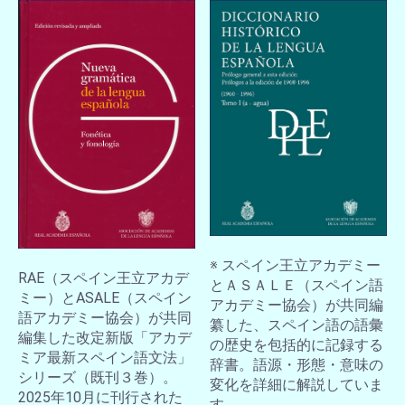
※ スペイン王立アカデミー
RAE（スペイン王立アカデ
とＡＳＡＬＥ（スペイン語
ミー）とASALE（スペイン
アカデミー協会）が共同編
語アカデミー協会）が共同
纂した、スペイン語の語彙
編集した改定新版「アカデ
の歴史を包括的に記録する
ミア最新スペイン語文法」
辞書。語源・形態・意味の
シリーズ（既刊３巻）。
変化を詳細に解説していま
2025年10月に刊行された
す。