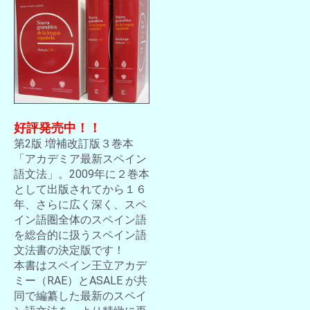
好評発売中！！
第2版 増補改訂版３巻本
「アカデミア最新スペイン
語文法」。2009年に２巻本
として出版されてから１６
年、さらに広く深く、スペ
イン語圏全体のスペイン語
を総合的に扱うスペイン語
文法書の決定版です！
本書はスペイン王立アカデ
ミー（RAE）とASALE が共
同で編纂した最新のスペイ