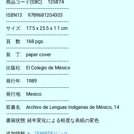
商品コード(SBC): 135874
-----------------------------------
ISBN13: 9789681204303
-----------------------------------
サイズ: 17.5 x 25.5 x 1.1 cm
-----------------------------------
頁 数: 168 pgs.
-----------------------------------
装 丁: paper cover
-----------------------------------
出版社: El Colegio de México
-----------------------------------
発行年: 1989
-----------------------------------
発行地: Mexico
-----------------------------------
双書名: Archivo de Lenguas Indigenas de México, 14
-----------------------------------
書籍状態: 経年変化による軽度な表紙の変色
追加情報:
※ 詳細PDFリンク