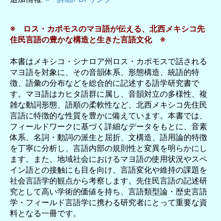
※ ロス・カポモスのマヨ語が伝える、北西メキシコ先
住民言語の豊かな構造と生きた言語文化 ※
本書はメキシコ・シナロア州ロス・カポモスで話される
マヨ語を対象に、その音韻体系、形態構造、統語的特
徴、語彙の分布などを総合的に記述する語学研究書で
す。マヨ語はカヒタ語群に属し、音韻対立の多様性、複
雑な動詞形態、語順の柔軟性など、北西メキシコ先住民
言語に特徴的な性質を豊かに備えています。本書では、
フィールドワークに基づく詳細なデータをもとに、音素
体系、名詞・動詞の派生と屈折、文構造、語用論的特徴
を丁寧に分析し、言語内部の規則性と変異を明らかにし
ます。また、地域社会におけるマヨ語の使用状況やスペ
イン語との接触にも目を向け、言語変化や維持の課題を
社会言語学的観点から考察します。先住民言語の記述研
究として高い学術的価値を持ち、言語類型論・歴史言語
学・フィールド言語学に携わる研究者にとって重要な資
料となる一冊です。