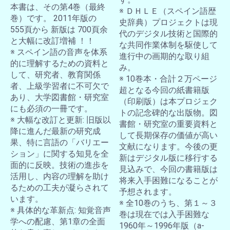
本書は、その第4巻（最終
※ ＤＨＬＥ（スペイン語歴
巻）です。 2011年版の
史辞典）プロジェクトは現
555頁から 新版は 700頁余
代のデジタル技術と国際的
と大幅に改訂増補 ！！
な共同作業体制を駆使して
※ スペイン語の音声を体系
進行中の画期的な取り組
的に理解するための資料と
み。
して、研究者、教育関係
※ 10巻本・合計２万ページ
者、上級学習者に不可欠で
超となる今回の紙書籍版
あり、大学図書館・研究室
（印刷版）は本プロジェク
にも必須の一冊です。
トの記念碑的な出版物。図
※ 大幅な改訂と更新: 旧版以
書館・研究室の重要資料と
降に進んだ最新の研究成
して長期保存の価値が高い
果、特に言語の「バリエー
文献になります。今後の更
ション」に関する知見を全
新はデジタル版に移行する
面的に反映。技術の進歩を
見込みで、今回の書籍版は
活用し、内容の理解を助け
将来入手困難になることが
るための工夫が凝らされて
予想されます。
います。
※ 全10巻のうち、第１～３
※ 具体的な革新点: 知覚音声
巻は現在では入手困難な
学への配慮、第1章の全面
1960年～1996年版（a-