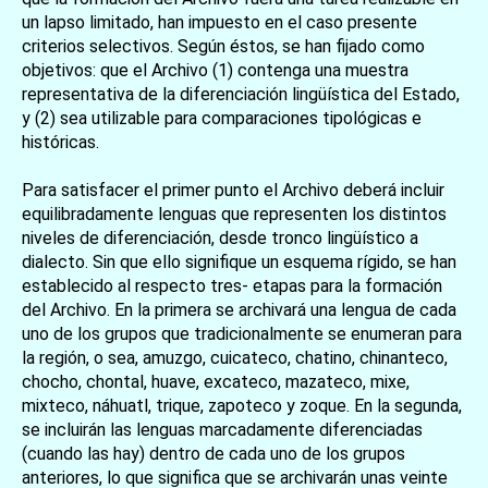
un lapso limitado, han impuesto en el caso presente
criterios selectivos. Según éstos, se han fijado como
objetivos: que el Archivo (1) contenga una muestra
representativa de la diferenciación lingüística del Estado,
y (2) sea utilizable para comparaciones tipológicas e
históricas.
Para satisfacer el primer punto el Archivo deberá incluir
equilibradamente lenguas que representen los distintos
niveles de diferenciación, desde tronco lingüístico a
dialecto. Sin que ello signifique un esquema rígido, se han
establecido al respecto tres- etapas para la formación
del Archivo. En la primera se archivará una lengua de cada
uno de los grupos que tradicionalmente se enumeran para
la región, o sea, amuzgo, cuicateco, chatino, chinanteco,
chocho, chontal, huave, excateco, mazateco, mixe,
mixteco, náhuatl, trique, zapoteco y zoque. En la segunda,
se incluirán las lenguas marcadamente diferenciadas
(cuando las hay) dentro de cada uno de los grupos
anteriores, lo que significa que se archivarán unas veinte