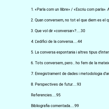
1. «Parla com un llibre» / «Escriu com parla». A
2. Quan conversem, no tot el que diem es el qu
3. Que vol dir «conversar»?......30
4. L’edifici de la conversa......44
5. La conversa espontania i altres tipus d’intera
6. Tots conversem, pero... ho fem de la mateix
7. Enregistrament de dades i metodologia d’anali
8. Perspectives de futur......93
Referencies......95
Bibliografia comentada......99