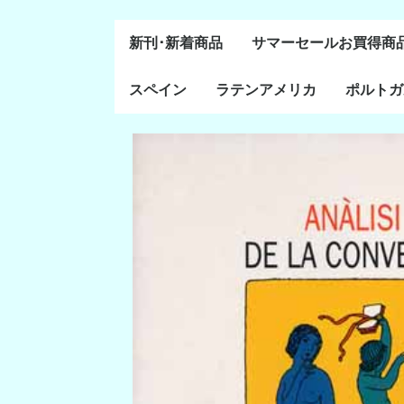
新刊･新着商品
サマーセールお買得商
スペイン
ラテンアメリカ
ポルトガ
通史・全般
８～１５世紀
１６～１８世紀
１８世紀末～２０世紀
20世紀後半以降
ラテン・アメリカ全般
メキシコ研究
中米・カリブ研究
キューバ研究
南米諸国
ペルー研究
チリ研究
アルゼンチン研究
ポルトガ
ブラジル
前半