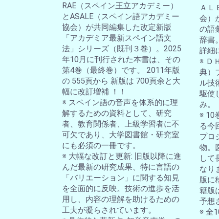
RAE（スペイン王立アカデミー）
ＡＬ
とASALE（スペイン語アカデミー
会）
協会）が共同編集した改定新版
の語
「アカデミア最新スペイン語文
辞書
法」シリーズ（既刊３巻）。2025
詳細
年10月に刊行された本書は、その
※ 
第4巻（最終巻）です。 2011年版
典）
の 555頁から 新版は 700頁余と大
ル技
幅に改訂増補 ！！
駆使
※ スペイン語の音声を体系的に理
み。
解するための資料として、研究
※ 
者、教育関係者、上級学習者に不
る今
可欠であり、大学図書館・研究室
プロ
にも必須の一冊です。
物。
※ 大幅な改訂と更新: 旧版以降に進
して
んだ最新の研究成果、特に言語の
なり
「バリエーション」に関する知見
版に
を全面的に反映。技術の進歩を活
籍版
用し、内容の理解を助けるための
予想
工夫が凝らされています。
※ 