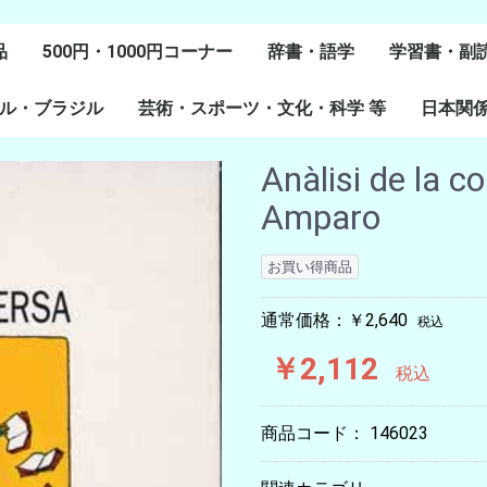
品
500円・1000円コーナー
辞書・語学
学習書・副
ル・ブラジル
芸術・スポーツ・文化・科学 等
スペイン語
ポルトガル語
Lenguas Ibericas
Lenguas Indigenas
スペインの教科書
その他
学習教材
副読本教材
絵本・児童
日本関
ル研究
研究
美術
音楽・舞踊
スポーツ
演劇・映画
料理・食文化
マンガ・コミック
その他
Anàlisi de la 
Amparo
お買い得商品
通常価格：￥2,640
税込
￥2,112
税込
商品コード：
146023