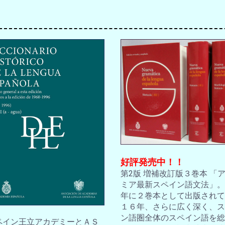
好評発売中！！
第2版 増補改訂版３巻本 「
ミア最新スペイン語文法」。2
年に２巻本として出版されて
１６年、さらに広く深く、ス
ン語圏全体のスペイン語を総
スペイン王立アカデミーとＡＳ