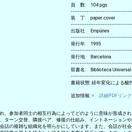
頁 数: 104 pgs.
----------------------------------
装 丁: paper cover
----------------------------------
出版社: Empúries
----------------------------------
発行年: 1995
----------------------------------
発行地: Barcelona
----------------------------------
双書名: Biblioteca Universal 
----------------------------------
書籍状態: 経年変化による
追加情報:
※ 詳細PDFリンク
れ、参加者同士の相互行為によってどのように意味が形成され
、ターン交替、隣接ペア、修復の仕組み、イントネーションや
会話の複雑な組織化を明らかにしています。また、会話が社会