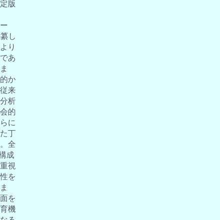
定版
ー
編纂し
より
であ
ま
的か
従来
分析
会的
らに
た丁
。全
の構成
重視
性を
ま
面を
育機
なる