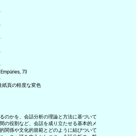
-
-
-
-
-
Empúries, 73
-
酸性紙頁の軽度な変色
るのかを、会話分析の理論と方法に基づいて
間の役割など、会話を成り立たせる基本的メ
的関係や文化的規範とどのように結びついて