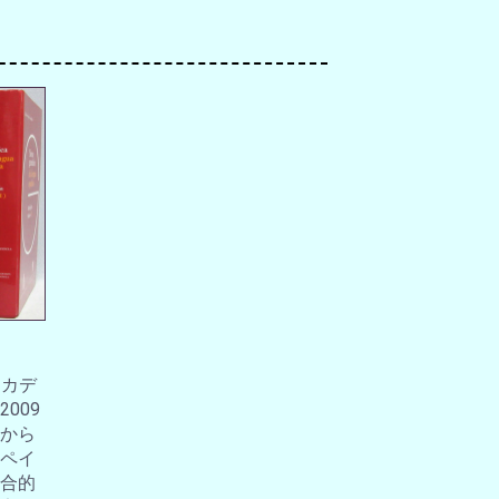
アカデ
009
から
ペイ
合的