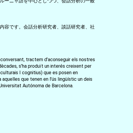
ルーニャ語を中心としつつ、会話分析の一般
内容です。会話分析研究者、談話研究者、社
 conversant, tractem d’aconseguir els nostres
dècades, s’ha produït un interés creixent per
o-culturais I cognitius) que es posen en
aquelles que tenen en l’ús Iingüístic un deis
a Universitat Autónoma de Barcelona.