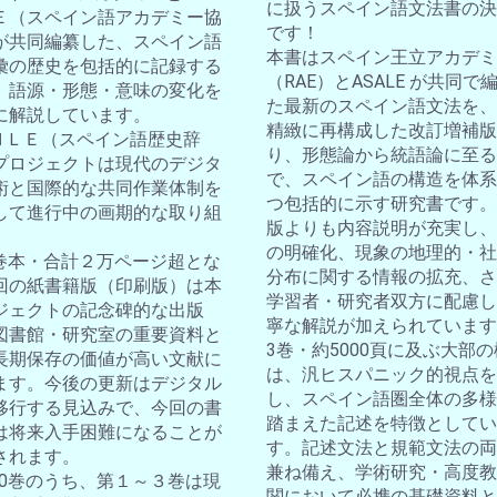
に扱うスペイン語文法書の決
Ｅ（スペイン語アカデミー協
です！
が共同編纂した、スペイン語
本書はスペイン王立アカデミ
彙の歴史を包括的に記録する
（RAE）とASALE が共同で
。語源・形態・意味の変化を
た最新のスペイン語文法を、
に解説しています。
精緻に再構成した改訂増補版
ＤＨＬＥ（スペイン語歴史辞
り、形態論から統語論に至る
プロジェクトは現代のデジタ
で、スペイン語の構造を体系
術と国際的な共同作業体制を
つ包括的に示す研究書です。
して進行中の画期的な取り組
版よりも内容説明が充実し、
の明確化、現象の地理的・社
10巻本・合計２万ページ超とな
分布に関する情報の拡充、さ
回の紙書籍版（印刷版）は本
学習者・研究者双方に配慮し
ジェクトの記念碑的な出版
寧な解説が加えられています
図書館・研究室の重要資料と
3巻・約5000頁に及ぶ大部
長期保存の価値が高い文献に
は、汎ヒスパニック的視点を
ます。今後の更新はデジタル
し、スペイン語圏全体の多様
移行する見込みで、今回の書
踏まえた記述を特徴としてい
は将来入手困難になることが
す。記述文法と規範文法の両
されます。
兼ね備え、学術研究・高度教
全10巻のうち、第１～３巻は現
関において必携の基礎資料と