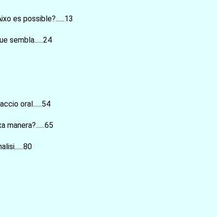
お買い物を続ける
カートへ進む
ixo es possible?......13
e sembla......24
ccio oral......54
a manera?......65
si......80