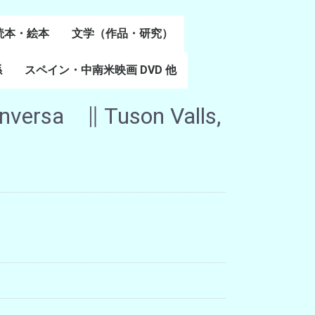
読本・絵本
文学（作品・研究）
書
係
スペイン・中南米映画 DVD 他
スペイン語文学
ポルトガル語文学
カタルーニャ文学
バスク文学
その他
conversa ∥ Tuson Valls,