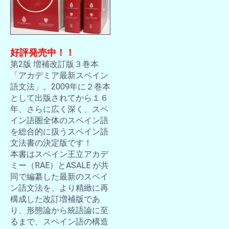
好評発売中！！
第2版 増補改訂版３巻本
「アカデミア最新スペイン
語文法」。2009年に２巻本
として出版されてから１６
年、さらに広く深く、スペ
イン語圏全体のスペイン語
を総合的に扱うスペイン語
文法書の決定版です！
本書はスペイン王立アカデ
ミー（RAE）とASALE が共
同で編纂した最新のスペイ
ン語文法を、より精緻に再
構成した改訂増補版であ
り、形態論から統語論に至
るまで、スペイン語の構造