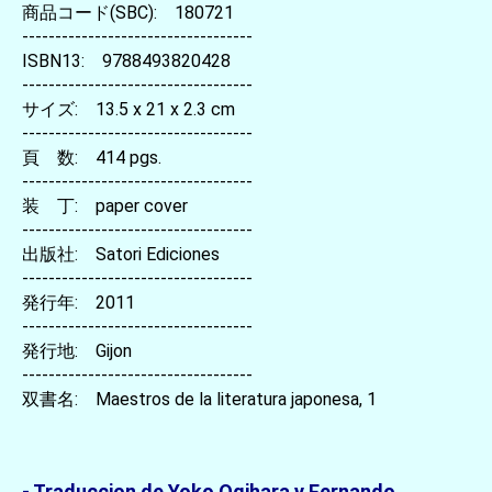
商品コード(SBC): 180721
-----------------------------------
ISBN13: 9788493820428
-----------------------------------
サイズ: 13.5 x 21 x 2.3 cm
-----------------------------------
頁 数: 414 pgs.
-----------------------------------
装 丁: paper cover
-----------------------------------
出版社: Satori Ediciones
-----------------------------------
発行年: 2011
-----------------------------------
発行地: Gijon
-----------------------------------
双書名: Maestros de la literatura japonesa, 1
- Traduccion de Yoko Ogihara y Fernando