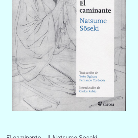
El caminante ∥ Natsume Soseki