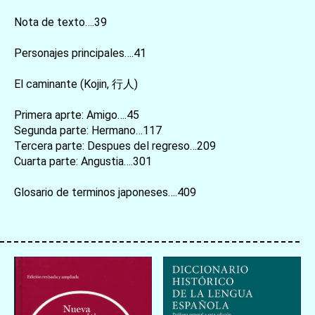
Nota de texto….39
Personajes principales….41
El caminante (Kojin, 行人)
Primera aprte: Amigo….45
Segunda parte: Hermano…117
Tercera parte: Despues del regreso…209
Cuarta parte: Angustia….301
Glosario de terminos japoneses….409
お買い物を続ける
カートへ進む