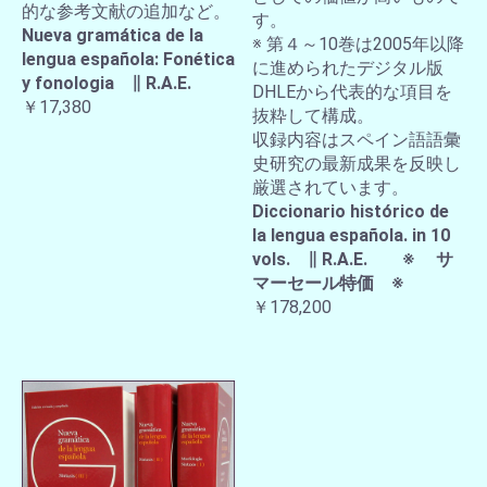
的な参考文献の追加など。
す。
Nueva gramática de la
※ 第４～10巻は2005年以降
lengua española: Fonética
に進められたデジタル版
y fonologia ∥ R.A.E.
DHLEから代表的な項目を
￥17,380
抜粋して構成。
収録内容はスペイン語語彙
史研究の最新成果を反映し
厳選されています。
Diccionario histórico de
la lengua española. in 10
vols. ∥ R.A.E. ※ サ
マーセール特価 ※
￥178,200