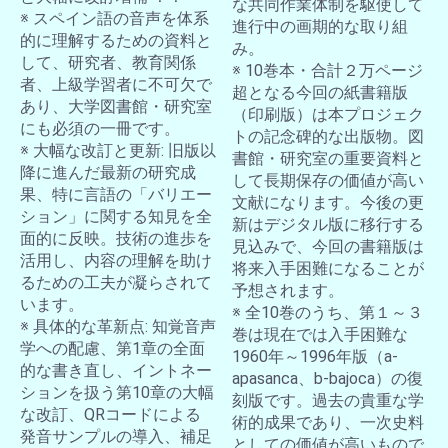
な共同作業体制を駆使して
※ スペイン語の音声を体系
進行中の画期的な取り組
的に理解するための資料と
み。
して、研究者、教育関係
※ 10巻本・合計２万ページ
者、上級学習者に不可欠で
超となる今回の紙書籍版
あり、大学図書館・研究室
（印刷版）は本プロジェク
にも必須の一冊です。
トの記念碑的な出版物。図
※ 大幅な改訂と更新: 旧版以
書館・研究室の重要資料と
降に進んだ最新の研究成
して長期保存の価値が高い
果、特に言語の「バリエー
文献になります。今後の更
ション」に関する知見を全
新はデジタル版に移行する
面的に反映。技術の進歩を
見込みで、今回の書籍版は
活用し、内容の理解を助け
将来入手困難になることが
るための工夫が凝らされて
予想されます。
います。
※ 全10巻のうち、第１～３
※ 具体的な革新点: 知覚音声
巻は現在では入手困難な
学への配慮、第1章の全面
1960年～1996年版（a-
的な書き直し、イントネー
apasanca、b-bajoca）の復
ションを扱う第10章の大幅
刻版です。過去の貴重な学
な改訂、QRコードによる
術的成果であり、一次史料
発音サンプルの導入、補足
としての価値が高いもので