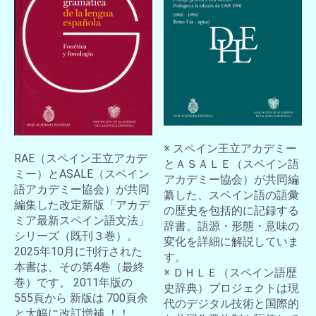
※ スペイン王立アカデミー
RAE（スペイン王立アカデ
とＡＳＡＬＥ（スペイン語
ミー）とASALE（スペイン
アカデミー協会）が共同編
語アカデミー協会）が共同
纂した、スペイン語の語彙
編集した改定新版「アカデ
の歴史を包括的に記録する
ミア最新スペイン語文法」
辞書。語源・形態・意味の
シリーズ（既刊３巻）。
変化を詳細に解説していま
2025年10月に刊行された
す。
本書は、その第4巻（最終
※ ＤＨＬＥ（スペイン語歴
巻）です。 2011年版の
史辞典）プロジェクトは現
555頁から 新版は 700頁余
代のデジタル技術と国際的
と大幅に改訂増補 ！！