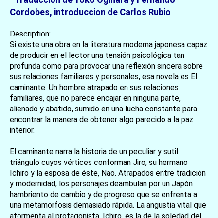
Cordobes, introduccion de Carlos Rubio
Description:
Si existe una obra en la literatura moderna japonesa capaz
de producir en el lector una tensión psicológica tan
profunda como para provocar una reflexión sincera sobre
sus relaciones familiares y personales, esa novela es El
caminante. Un hombre atrapado en sus relaciones
familiares, que no parece encajar en ninguna parte,
alienado y abatido, sumido en una lucha constante para
encontrar la manera de obtener algo parecido a la paz
interior.
El caminante narra la historia de un peculiar y sutil
triángulo cuyos vértices conforman Jiro, su hermano
Ichiro y la esposa de éste, Nao. Atrapados entre tradición
y modernidad, los personajes deambulan por un Japón
hambriento de cambio y de progreso que se enfrenta a
una metamorfosis demasiado rápida. La angustia vital que
atormenta al protagonista, Ichiro, es la de la soledad del