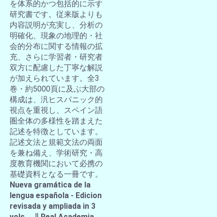
を体系的かつ包括的に示す
研究書です。従来版よりも
内容説明が充実し、分析の
明確化、現象の地理的・社
会的分布に関する情報の拡
充、さらに学習者・研究者
双方に配慮した丁寧な解説
が加えられています。全3
巻・約5000頁に及ぶ大部の
構成は、汎ヒスパニック的
視点を重視し、スペイン語
圏全体の多様性を踏まえた
記述を特徴としています。
記述文法と規範文法の両面
を兼ね備え、学術研究・高
度教育機関において必携の
基礎資料となる一冊です。
Nueva gramática de la
lengua española - Edicion
revisada y ampliada in 3
vols. ∥ Real Academia