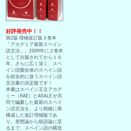
好評発売中！！
第2版 増補改訂版３巻本
「アカデミア最新スペイン
語文法」。2009年に２巻本
として出版されてから１６
年、さらに広く深く、スペ
イン語圏全体のスペイン語
を総合的に扱うスペイン語
文法書の決定版です！
本書はスペイン王立アカデ
ミー（RAE）とASALE が共
同で編纂した最新のスペイ
ン語文法を、より精緻に再
構成した改訂増補版であ
り、形態論から統語論に至
るまで、スペイン語の構造