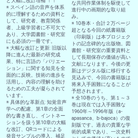
と大幅に改訂増補 ！！
な共同作業体制を駆使して
※ スペイン語の音声を体系
進行中の画期的な取り組
的に理解するための資料と
み。
して、研究者、教育関係
※ 10巻本・合計２万ページ
者、上級学習者に不可欠で
超となる今回の紙書籍版
あり、大学図書館・研究室
（印刷版）は本プロジェク
にも必須の一冊です。
トの記念碑的な出版物。図
※ 大幅な改訂と更新: 旧版以
書館・研究室の重要資料と
降に進んだ最新の研究成
して長期保存の価値が高い
果、特に言語の「バリエー
文献になります。今後の更
ション」に関する知見を全
新はデジタル版に移行する
面的に反映。技術の進歩を
見込みで、今回の書籍版は
活用し、内容の理解を助け
将来入手困難になることが
るための工夫が凝らされて
予想されます。
います。
※ 全10巻のうち、第１～３
※ 具体的な革新点: 知覚音声
巻は現在では入手困難な
学への配慮、第1章の全面
1960年～1996年版（a-
的な書き直し、イントネー
apasanca、b-bajoca）の復
ションを扱う第10章の大幅
刻版です。過去の貴重な学
な改訂、QRコードによる
術的成果であり、一次史料
発音サンプルの導入、補足