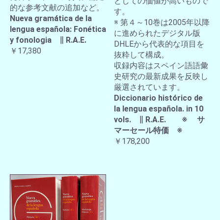
としての価値が高いもので
的な参考文献の追加など。
す。
Nueva gramática de la
※ 第４～10巻は2005年以降
lengua española: Fonética
に進められたデジタル版
y fonologia ∥ R.A.E.
DHLEから代表的な項目を
￥17,380
抜粋して構成。
収録内容はスペイン語語彙
史研究の最新成果を反映し
厳選されています。
Diccionario histórico de
la lengua española. in 10
vols. ∥ R.A.E. ※ サ
マーセール特価 ※
￥178,200