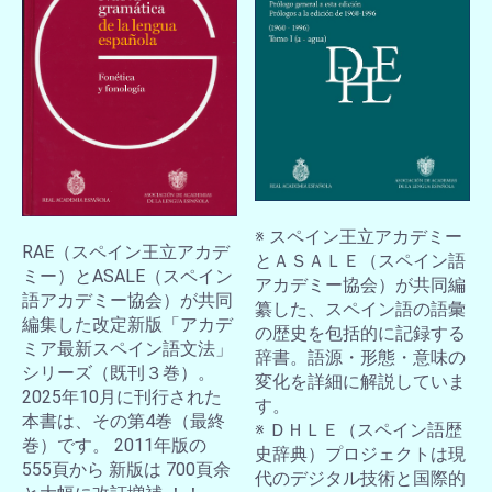
※ スペイン王立アカデミー
RAE（スペイン王立アカデ
とＡＳＡＬＥ（スペイン語
ミー）とASALE（スペイン
アカデミー協会）が共同編
語アカデミー協会）が共同
纂した、スペイン語の語彙
編集した改定新版「アカデ
の歴史を包括的に記録する
ミア最新スペイン語文法」
辞書。語源・形態・意味の
シリーズ（既刊３巻）。
変化を詳細に解説していま
2025年10月に刊行された
す。
本書は、その第4巻（最終
※ ＤＨＬＥ（スペイン語歴
巻）です。 2011年版の
史辞典）プロジェクトは現
555頁から 新版は 700頁余
代のデジタル技術と国際的