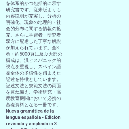
を体系的かつ包括的に示す
研究書です。従来版よりも
内容説明が充実し、分析の
明確化、現象の地理的・社
会的分布に関する情報の拡
充、さらに学習者・研究者
双方に配慮した丁寧な解説
が加えられています。全3
巻・約5000頁に及ぶ大部の
構成は、汎ヒスパニック的
視点を重視し、スペイン語
圏全体の多様性を踏まえた
記述を特徴としています。
記述文法と規範文法の両面
を兼ね備え、学術研究・高
度教育機関において必携の
基礎資料となる一冊です。
Nueva gramática de la
lengua española - Edicion
revisada y ampliada in 3