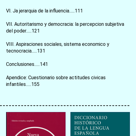
VI. Ja jerarquia de la influencia......111
VII. Autoritarismo y democracia: la percepcion subjetiva
del poder......121
VIII. Aspiraciones sociales, sistema economico y
tecnocracia......131
Conclusiones......141
Apendice: Cuestionario sobre actitudes civicas
infantiles......155
お買い物を続ける
カートへ進む