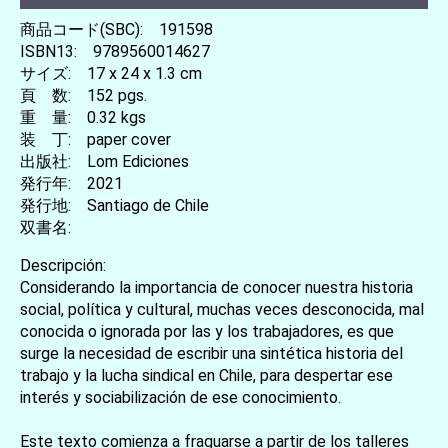
商品コード(SBC): 191598
ISBN13: 9789560014627
サイズ: 17 x 24 x 1.3 cm
頁 数: 152 pgs.
重 量: 0.32 kgs
装 丁: paper cover
出版社: Lom Ediciones
発行年: 2021
発行地: Santiago de Chile
双書名:
Descripción:
Considerando la importancia de conocer nuestra historia
social, política y cultural, muchas veces desconocida, mal
conocida o ignorada por las y los trabajadores, es que
surge la necesidad de escribir una sintética historia del
trabajo y la lucha sindical en Chile, para despertar ese
interés y sociabilización de ese conocimiento.
Este texto comienza a fraguarse a partir de los talleres