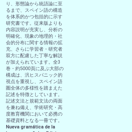
り、形態論から統語論に至
るまで、スペイン語の構造
を体系的かつ包括的に示す
研究書です。従来版よりも
内容説明が充実し、分析の
明確化、現象の地理的・社
会的分布に関する情報の拡
充、さらに学習者・研究者
双方に配慮した丁寧な解説
が加えられています。全3
巻・約5000頁に及ぶ大部の
構成は、汎ヒスパニック的
視点を重視し、スペイン語
圏全体の多様性を踏まえた
記述を特徴としています。
記述文法と規範文法の両面
を兼ね備え、学術研究・高
度教育機関において必携の
基礎資料となる一冊です。
Nueva gramática de la