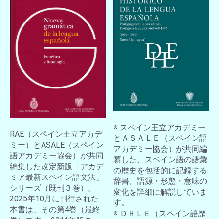
※ スペイン王立アカデミー
RAE（スペイン王立アカデ
とＡＳＡＬＥ（スペイン語
ミー）とASALE（スペイン
アカデミー協会）が共同編
語アカデミー協会）が共同
纂した、スペイン語の語彙
編集した改定新版「アカデ
の歴史を包括的に記録する
ミア最新スペイン語文法」
辞書。語源・形態・意味の
シリーズ（既刊３巻）。
変化を詳細に解説していま
2025年10月に刊行された
す。
お買い物を続ける
カートへ進む
本書は、その第4巻（最終
※ ＤＨＬＥ（スペイン語歴