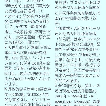
巻）です。 2011年版の
史辞典）プロジェクトは現
555頁から 新版は 700頁余
代のデジタル技術と国際的
と大幅に改訂増補 ！！
な共同作業体制を駆使して
※ スペイン語の音声を体系
進行中の画期的な取り組
的に理解するための資料と
み。
して、研究者、教育関係
※ 10巻本・合計２万ページ
者、上級学習者に不可欠で
超となる今回の紙書籍版
あり、大学図書館・研究室
（印刷版）は本プロジェク
にも必須の一冊です。
トの記念碑的な出版物。図
※ 大幅な改訂と更新: 旧版以
書館・研究室の重要資料と
降に進んだ最新の研究成
して長期保存の価値が高い
果、特に言語の「バリエー
文献になります。今後の更
ション」に関する知見を全
新はデジタル版に移行する
面的に反映。技術の進歩を
見込みで、今回の書籍版は
活用し、内容の理解を助け
将来入手困難になることが
るための工夫が凝らされて
予想されます。
います。
※ 全10巻のうち、第１～３
※ 具体的な革新点: 知覚音声
巻は現在では入手困難な
学への配慮、第1章の全面
1960年～1996年版（a-
的な書き直し、イントネー
apasanca、b-bajoca）の復
ションを扱う第10章の大幅