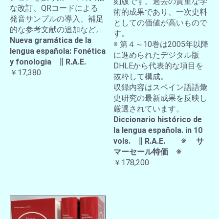
刻版です。過去の貴重な学
な改訂、QRコードによる
術的成果であり、一次史料
発音サンプルの導入、補足
としての価値が高いもので
的な参考文献の追加など。
す。
Nueva gramática de la
※ 第４～10巻は2005年以降
lengua española: Fonética
に進められたデジタル版
y fonologia ∥ R.A.E.
DHLEから代表的な項目を
￥17,380
抜粋して構成。
収録内容はスペイン語語彙
史研究の最新成果を反映し
厳選されています。
Diccionario histórico de
la lengua española. in 10
vols. ∥ R.A.E. ※ サ
マーセール特価 ※
￥178,200