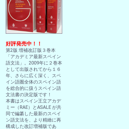
好評発売中！！
第2版 増補改訂版３巻本
「アカデミア最新スペイン
語文法」。2009年に２巻本
として出版されてから１６
年、さらに広く深く、スペ
イン語圏全体のスペイン語
を総合的に扱うスペイン語
文法書の決定版です！
本書はスペイン王立アカデ
ミー（RAE）とASALE が共
同で編纂した最新のスペイ
ン語文法を、より精緻に再
構成した改訂増補版であ