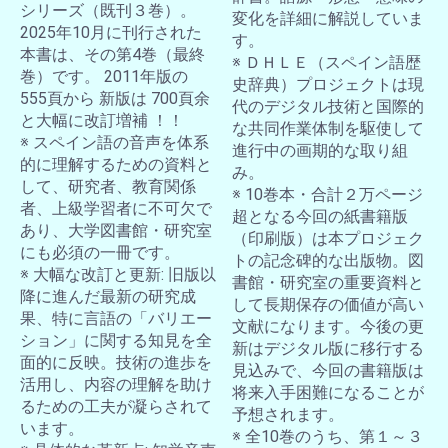
お買い物を続ける
カートへ進む
シリーズ（既刊３巻）。
変化を詳細に解説していま
2025年10月に刊行された
す。
本書は、その第4巻（最終
※ ＤＨＬＥ（スペイン語歴
巻）です。 2011年版の
史辞典）プロジェクトは現
555頁から 新版は 700頁余
代のデジタル技術と国際的
と大幅に改訂増補 ！！
な共同作業体制を駆使して
※ スペイン語の音声を体系
進行中の画期的な取り組
的に理解するための資料と
み。
して、研究者、教育関係
※ 10巻本・合計２万ページ
者、上級学習者に不可欠で
超となる今回の紙書籍版
あり、大学図書館・研究室
（印刷版）は本プロジェク
にも必須の一冊です。
トの記念碑的な出版物。図
※ 大幅な改訂と更新: 旧版以
書館・研究室の重要資料と
降に進んだ最新の研究成
して長期保存の価値が高い
果、特に言語の「バリエー
文献になります。今後の更
ション」に関する知見を全
新はデジタル版に移行する
面的に反映。技術の進歩を
見込みで、今回の書籍版は
活用し、内容の理解を助け
将来入手困難になることが
るための工夫が凝らされて
予想されます。
います。
※ 全10巻のうち、第１～３