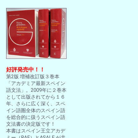
好評発売中！！
第2版 増補改訂版３巻本
「アカデミア最新スペイン
語文法」。2009年に２巻本
として出版されてから１６
年、さらに広く深く、スペ
イン語圏全体のスペイン語
を総合的に扱うスペイン語
文法書の決定版です！
本書はスペイン王立アカデ
ミー（RAE）とASALE が共