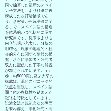
同で編纂した最新のスペイ
ン語文法を、より精緻に再
構成した改訂増補版であ
り、形態論から統語論に至
るまで、スペイン語の構造
を体系的かつ包括的に示す
研究書です。従来版よりも
内容説明が充実し、分析の
明確化、現象の地理的・社
会的分布に関する情報の拡
充、さらに学習者・研究者
双方に配慮した丁寧な解説
が加えられています。全3
巻・約5000頁に及ぶ大部の
構成は、汎ヒスパニック的
視点を重視し、スペイン語
圏全体の多様性を踏まえた
記述を特徴としています。
記述文法と規範文法の両面
を兼ね備え、学術研究・高