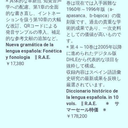
※ 具体的な革新点: 知覚音声
巻は現在では入手困難な
学への配慮、第1章の全面
1960年～1996年版（a-
的な書き直し、イントネー
apasanca、b-bajoca）の復
ションを扱う第10章の大幅
刻版です。過去の貴重な学
な改訂、QRコードによる
術的成果であり、一次史料
発音サンプルの導入、補足
としての価値が高いもので
的な参考文献の追加など。
す。
Nueva gramática de la
※ 第４～10巻は2005年以降
lengua española: Fonética
に進められたデジタル版
y fonologia ∥ R.A.E.
DHLEから代表的な項目を
￥17,380
抜粋して構成。
収録内容はスペイン語語彙
史研究の最新成果を反映し
厳選されています。
Diccionario histórico de
la lengua española. in 10
vols. ∥ R.A.E. ※ サ
マーセール特価 ※
￥178,200