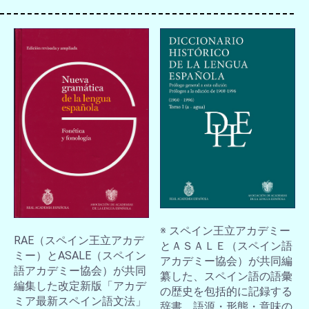
※ スペイン王立アカデミー
RAE（スペイン王立アカデ
とＡＳＡＬＥ（スペイン語
ミー）とASALE（スペイン
アカデミー協会）が共同編
語アカデミー協会）が共同
纂した、スペイン語の語彙
編集した改定新版「アカデ
の歴史を包括的に記録する
ミア最新スペイン語文法」
辞書。語源・形態・意味の