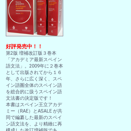
好評発売中！！
第2版 増補改訂版３巻本
「アカデミア最新スペイン
語文法」。2009年に２巻本
として出版されてから１６
年、さらに広く深く、スペ
イン語圏全体のスペイン語
を総合的に扱うスペイン語
文法書の決定版です！
本書はスペイン王立アカデ
ミー（RAE）とASALE が共
同で編纂した最新のスペイ
ン語文法を、より精緻に再
構成した改訂増補版であ