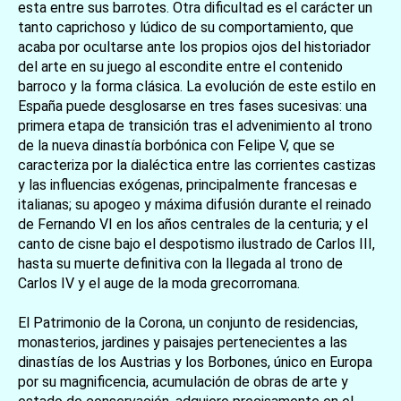
esta entre sus barrotes. Otra dificultad es el carácter un
tanto caprichoso y lúdico de su comportamiento, que
acaba por ocultarse ante los propios ojos del historiador
del arte en su juego al escondite entre el contenido
barroco y la forma clásica. La evolución de este estilo en
España puede desglosarse en tres fases sucesivas: una
primera etapa de transición tras el advenimiento al trono
de la nueva dinastía borbónica con Felipe V, que se
caracteriza por la dialéctica entre las corrientes castizas
y las influencias exógenas, principalmente francesas e
italianas; su apogeo y máxima difusión durante el reinado
de Fernando VI en los años centrales de la centuria; y el
canto de cisne bajo el despotismo ilustrado de Carlos III,
hasta su muerte definitiva con la llegada al trono de
Carlos IV y el auge de la moda grecorromana.
El Patrimonio de la Corona, un conjunto de residencias,
monasterios, jardines y paisajes pertenecientes a las
dinastías de los Austrias y los Borbones, único en Europa
por su magnificencia, acumulación de obras de arte y