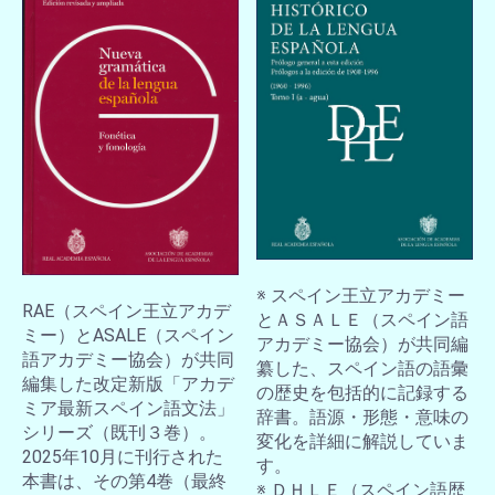
お買い物を続ける
カートへ進む
※ スペイン王立アカデミー
RAE（スペイン王立アカデ
とＡＳＡＬＥ（スペイン語
ミー）とASALE（スペイン
アカデミー協会）が共同編
語アカデミー協会）が共同
纂した、スペイン語の語彙
編集した改定新版「アカデ
の歴史を包括的に記録する
ミア最新スペイン語文法」
辞書。語源・形態・意味の
シリーズ（既刊３巻）。
変化を詳細に解説していま
2025年10月に刊行された
す。
本書は、その第4巻（最終
※ ＤＨＬＥ（スペイン語歴