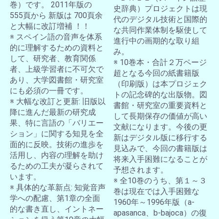
巻）です。 2011年版の
史辞典）プロジェクトは現
555頁から 新版は 700頁余
代のデジタル技術と国際的
と大幅に改訂増補 ！！
な共同作業体制を駆使して
※ スペイン語の音声を体系
進行中の画期的な取り組
的に理解するための資料と
み。
して、研究者、教育関係
※ 10巻本・合計２万ページ
者、上級学習者に不可欠で
超となる今回の紙書籍版
あり、大学図書館・研究室
（印刷版）は本プロジェク
にも必須の一冊です。
トの記念碑的な出版物。図
※ 大幅な改訂と更新: 旧版以
書館・研究室の重要資料と
降に進んだ最新の研究成
して長期保存の価値が高い
果、特に言語の「バリエー
文献になります。今後の更
ション」に関する知見を全
新はデジタル版に移行する
面的に反映。技術の進歩を
見込みで、今回の書籍版は
活用し、内容の理解を助け
将来入手困難になることが
るための工夫が凝らされて
予想されます。
います。
※ 全10巻のうち、第１～３
※ 具体的な革新点: 知覚音声
巻は現在では入手困難な
学への配慮、第1章の全面
1960年～1996年版（a-
的な書き直し、イントネー
apasanca、b-bajoca）の復