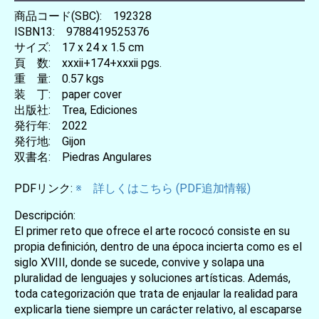
商品コード(SBC): 192328
ISBN13: 9788419525376
サイズ: 17 x 24 x 1.5 cm
頁 数: xxxii+174+xxxii pgs.
重 量: 0.57 kgs
装 丁: paper cover
出版社: Trea, Ediciones
発行年: 2022
発行地: Gijon
双書名: Piedras Angulares
PDFリンク:
※ 詳しくはこちら (PDF追加情報)
Descripción:
El primer reto que ofrece el arte rococó consiste en su
propia definición, dentro de una época incierta como es el
siglo XVIII, donde se sucede, convive y solapa una
pluralidad de lenguajes y soluciones artísticas. Además,
toda categorización que trata de enjaular la realidad para
explicarla tiene siempre un carácter relativo, al escaparse