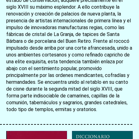
estado de conservación, adquiere precisamente en el
siglo XVIII su máximo esplendor. A ello contribuye la
renovación y creación de palacios de nueva planta, la
presencia de artistas internacionales de primera línea y el
impulso de innovadoras manufacturas regias, como las
fábricas de cristal de La Granja, de tapices de Santa
Bárbara o de porcelana del Buen Retiro. Frente al rococó
impulsado desde arriba por una corte afrancesada, unido a
unos ambientes cortesanos y como refinado capricho de
una elite exquisita, esta tendencia también enlaza por
abajo con el sentimiento popular, promovido
principalmente por las ordenes mendicantes, cofradías y
hermandades. Se encuentra unido al retablo en su canto
de cisne durante la segunda mitad del siglo XVIII, que
forma parte indisociable de camarines, capillas de la
comunión, tabernáculos y sagrarios, grandes catedrales,
todo tipo de templos, ermitas y oratorios.