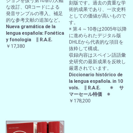
ションを扱う第10章の大幅
刻版です。過去の貴重な学
な改訂、QRコードによる
術的成果であり、一次史料
発音サンプルの導入、補足
としての価値が高いもので
的な参考文献の追加など。
す。
Nueva gramática de la
※ 第４～10巻は2005年以降
lengua española: Fonética
に進められたデジタル版
y fonologia ∥ R.A.E.
DHLEから代表的な項目を
￥17,380
抜粋して構成。
収録内容はスペイン語語彙
史研究の最新成果を反映し
厳選されています。
Diccionario histórico de
la lengua española. in 10
vols. ∥ R.A.E. ※ サ
マーセール特価 ※
￥178,200