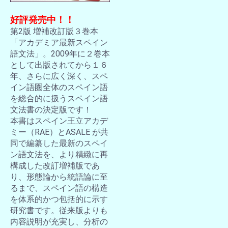
好評発売中！！
第2版 増補改訂版３巻本
「アカデミア最新スペイン
語文法」。2009年に２巻本
として出版されてから１６
年、さらに広く深く、スペ
イン語圏全体のスペイン語
を総合的に扱うスペイン語
文法書の決定版です！
本書はスペイン王立アカデ
ミー（RAE）とASALE が共
同で編纂した最新のスペイ
ン語文法を、より精緻に再
構成した改訂増補版であ
り、形態論から統語論に至
るまで、スペイン語の構造
を体系的かつ包括的に示す
研究書です。従来版よりも
内容説明が充実し、分析の