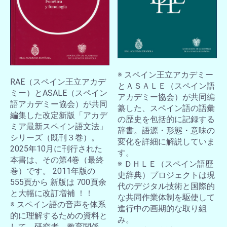
※ スペイン王立アカデミー
RAE（スペイン王立アカデ
とＡＳＡＬＥ（スペイン語
ミー）とASALE（スペイン
アカデミー協会）が共同編
語アカデミー協会）が共同
纂した、スペイン語の語彙
編集した改定新版「アカデ
の歴史を包括的に記録する
ミア最新スペイン語文法」
辞書。語源・形態・意味の
シリーズ（既刊３巻）。
変化を詳細に解説していま
2025年10月に刊行された
す。
本書は、その第4巻（最終
※ ＤＨＬＥ（スペイン語歴
巻）です。 2011年版の
史辞典）プロジェクトは現
555頁から 新版は 700頁余
代のデジタル技術と国際的
と大幅に改訂増補 ！！
な共同作業体制を駆使して
※ スペイン語の音声を体系
進行中の画期的な取り組
的に理解するための資料と
み。
して、研究者、教育関係