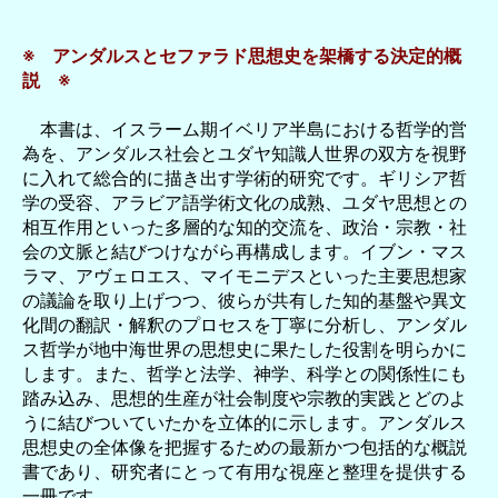
※ アンダルスとセファラド思想史を架橋する決定的概
説 ※
本書は、イスラーム期イベリア半島における哲学的営
為を、アンダルス社会とユダヤ知識人世界の双方を視野
に入れて総合的に描き出す学術的研究です。ギリシア哲
学の受容、アラビア語学術文化の成熟、ユダヤ思想との
相互作用といった多層的な知的交流を、政治・宗教・社
会の文脈と結びつけながら再構成します。イブン・マス
ラマ、アヴェロエス、マイモニデスといった主要思想家
の議論を取り上げつつ、彼らが共有した知的基盤や異文
化間の翻訳・解釈のプロセスを丁寧に分析し、アンダル
ス哲学が地中海世界の思想史に果たした役割を明らかに
します。また、哲学と法学、神学、科学との関係性にも
踏み込み、思想的生産が社会制度や宗教的実践とどのよ
うに結びついていたかを立体的に示します。アンダルス
思想史の全体像を把握するための最新かつ包括的な概説
書であり、研究者にとって有用な視座と整理を提供する
一冊です。