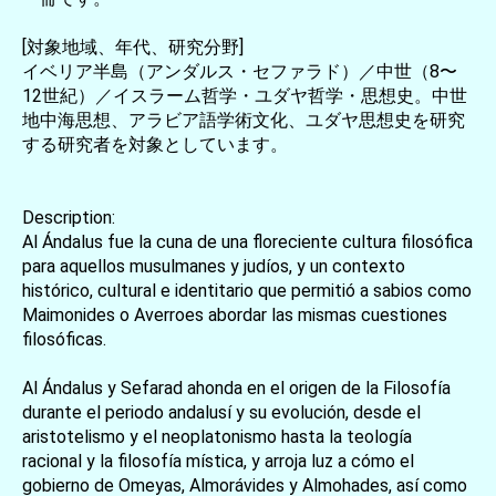
[対象地域、年代、研究分野]
イベリア半島（アンダルス・セファラド）／中世（8〜
12世紀）／イスラーム哲学・ユダヤ哲学・思想史。中世
地中海思想、アラビア語学術文化、ユダヤ思想史を研究
する研究者を対象としています。
Description:
Al Ándalus fue la cuna de una floreciente cultura filosófica
para aquellos musulmanes y judíos, y un contexto
histórico, cultural e identitario que permitió a sabios como
Maimonides o Averroes abordar las mismas cuestiones
filosóficas.
Al Ándalus y Sefarad ahonda en el origen de la Filosofía
durante el periodo andalusí y su evolución, desde el
aristotelismo y el neoplatonismo hasta la teología
racional y la filosofía mística, y arroja luz a cómo el
gobierno de Omeyas, Almorávides y Almohades, así como