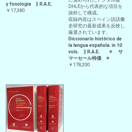
y fonologia ∥ R.A.E.
DHLEから代表的な項目を
￥17,380
抜粋して構成。
収録内容はスペイン語語彙
史研究の最新成果を反映し
厳選されています。
Diccionario histórico de
la lengua española. in 10
vols. ∥ R.A.E. ※ サ
マーセール特価 ※
￥178,200