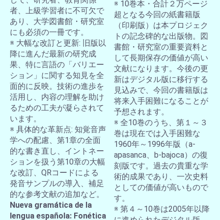
※ 10巻本・合計２万ページ
者、上級学習者に不可欠で
超となる今回の紙書籍版
あり、大学図書館・研究室
（印刷版）は本プロジェク
にも必須の一冊です。
トの記念碑的な出版物。図
※ 大幅な改訂と更新: 旧版以
書館・研究室の重要資料と
降に進んだ最新の研究成
して長期保存の価値が高い
果、特に言語の「バリエー
文献になります。今後の更
ション」に関する知見を全
新はデジタル版に移行する
面的に反映。技術の進歩を
見込みで、今回の書籍版は
活用し、内容の理解を助け
将来入手困難になることが
るための工夫が凝らされて
予想されます。
います。
※ 全10巻のうち、第１～３
※ 具体的な革新点: 知覚音声
巻は現在では入手困難な
学への配慮、第1章の全面
1960年～1996年版（a-
的な書き直し、イントネー
apasanca、b-bajoca）の復
ションを扱う第10章の大幅
刻版です。過去の貴重な学
な改訂、QRコードによる
術的成果であり、一次史料
発音サンプルの導入、補足
としての価値が高いもので
的な参考文献の追加など。
す。
Nueva gramática de la
※ 第４～10巻は2005年以降
lengua española: Fonética
に進められたデジタル版