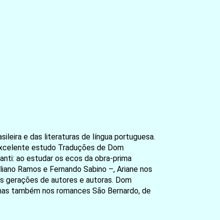
eira e das literaturas de língua portuguesa.
o excelente estudo Traduções de Dom
nti: ao estudar os ecos da obra-prima
iliano Ramos e Fernando Sabino –, Ariane nos
as gerações de autores e autoras. Dom
s, mas também nos romances São Bernardo, de