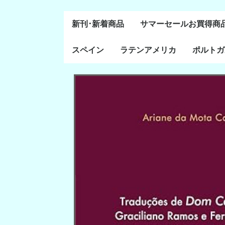
新刊･新着商品
サマーセールお買得商
スペイン
ラテンアメリカ
ポルトガ
通史・全般
８～１５世紀
１６～１８世紀
１８世紀末～２０世紀
20世紀後半以降
ラテン・アメリカ全般
メキシコ研究
中米・カリブ研究
キューバ研究
南米諸国
ペルー研究
チリ研究
アルゼンチン研究
ポルトガ
ブラジル
前半