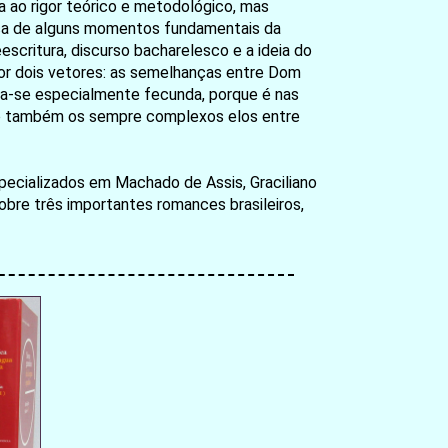
 ao rigor teórico e metodológico, mas
ítica de alguns momentos fundamentais da
scritura, discurso bacharelesco e a ideia do
 por dois vetores: as semelhanças entre Dom
ela-se especialmente fecunda, porque é nas
o também os sempre complexos elos entre
pecializados em Machado de Assis, Graciliano
bre três importantes romances brasileiros,