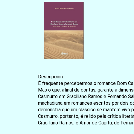
Descripción:
É frequente percebermos o romance Dom Casmur
Mas o que, afinal de contas, garante a dimen
Casmurro em Graciliano Ramos e Fernando Sabi
machadiana em romances escritos por dois dos
demonstra que um clássico se mantém vivo po
Casmurro, portanto, é relido pela crítica li
Graciliano Ramos, e Amor de Capitu, de Ferna