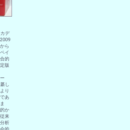
アカデ
009
から
ペイ
合的
定版
ー
編纂し
より
であ
ま
的か
従来
分析
会的