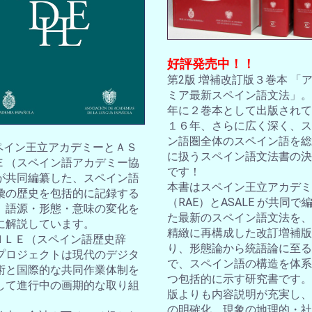
好評発売中！！
第2版 増補改訂版３巻本 「
ミア最新スペイン語文法」。2
年に２巻本として出版されて
１６年、さらに広く深く、ス
ン語圏全体のスペイン語を総
スペイン王立アカデミーとＡＳ
に扱うスペイン語文法書の決
Ｅ（スペイン語アカデミー協
です！
が共同編纂した、スペイン語
本書はスペイン王立アカデミ
彙の歴史を包括的に記録する
（RAE）とASALE が共同で
。語源・形態・意味の変化を
た最新のスペイン語文法を、
に解説しています。
精緻に再構成した改訂増補版
ＤＨＬＥ（スペイン語歴史辞
り、形態論から統語論に至る
プロジェクトは現代のデジタ
で、スペイン語の構造を体系
術と国際的な共同作業体制を
つ包括的に示す研究書です。
して進行中の画期的な取り組
版よりも内容説明が充実し、
の明確化、現象の地理的・社