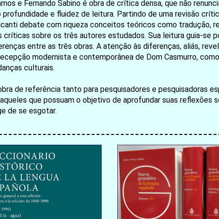
os e Fernando Sabino é obra de crítica densa, que não renuncia
o profundidade e fluidez de leitura. Partindo de uma revisão cr
lcanti debate com riqueza conceitos teóricos como tradução, ree
es críticas sobre os três autores estudados. Sua leitura guia-se
renças entre as três obras. A atenção às diferenças, aliás, rev
a recepção modernista e contemporânea de Dom Casmurro, com
お買い物を続ける
カートへ進む
danças culturais.
obra de referência tanto para pesquisadores e pesquisadoras es
aqueles que possuam o objetivo de aprofundar suas reflexões so
ge de se esgotar.