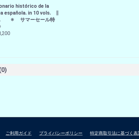
onario histórico de la
a española. in 10 vols. ∥
A.E. ※ サマーセール特
※
,200
(0)
ご利用ガイド
プライバシーポリシー
特定商取引法に基づく表