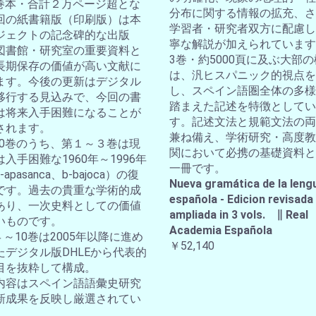
10巻本・合計２万ページ超とな
分布に関する情報の拡充、さ
回の紙書籍版（印刷版）は本
学習者・研究者双方に配慮し
ジェクトの記念碑的な出版
寧な解説が加えられています
図書館・研究室の重要資料と
3巻・約5000頁に及ぶ大部
長期保存の価値が高い文献に
は、汎ヒスパニック的視点を
ます。今後の更新はデジタル
し、スペイン語圏全体の多様
移行する見込みで、今回の書
踏まえた記述を特徴としてい
は将来入手困難になることが
す。記述文法と規範文法の両
されます。
兼ね備え、学術研究・高度教
全10巻のうち、第１～３巻は現
関において必携の基礎資料と
入手困難な1960年～1996年
一冊です。
apasanca、b-bajoca）の復
Nueva gramática de la leng
です。過去の貴重な学術的成
española - Edicion revisada
あり、一次史料としての価値
ampliada in 3 vols. ∥ Real
いものです。
Academia Española
４～10巻は2005年以降に進め
￥52,140
たデジタル版DHLEから代表的
目を抜粋して構成。
内容はスペイン語語彙史研究
新成果を反映し厳選されてい
。