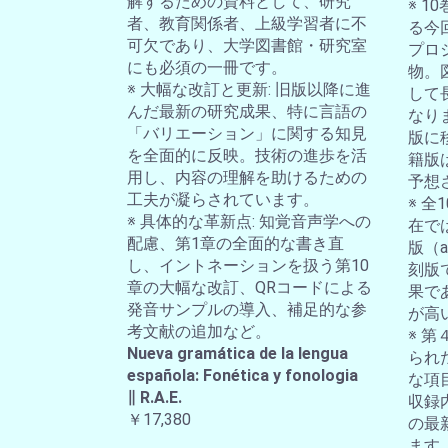
解するための資料として、研究
※ 
者、教育関係者、上級学習者に不
る今
可欠であり、大学図書館・研究室
プロ
にも必須の一冊です。
物。
※ 大幅な改訂と更新: 旧版以降に進
して
んだ最新の研究成果、特に言語の
なり
「バリエーション」に関する知見
版に
を全面的に反映。技術の進歩を活
籍版
用し、内容の理解を助けるための
予想
工夫が凝らされています。
※ 
※ 具体的な革新点: 知覚音声学への
在では
配慮、第1章の全面的な書き直
版（a-
し、イントネーションを扱う第10
刻版
章の大幅な改訂、QRコードによる
果で
発音サンプルの導入、補足的な参
が高
考文献の追加など。
※ 第
Nueva gramática de la lengua
られ
española: Fonética y fonologia
な項
∥ R.A.E.
収録
￥17,380
の最
ます