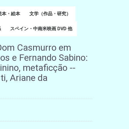
読本・絵本
文学（作品・研究）
書
係
スペイン・中南米映画 DVD 他
スペイン語文学
ポルトガル語文学
カタルーニャ文学
バスク文学
その他
 Dom Casmurro em
os e Fernando Sabino:
nino, metaficção --
i, Ariane da