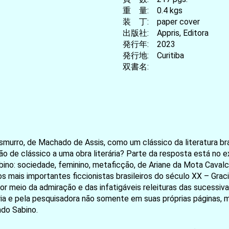
重 量: 0.4 kgs
装 丁: paper cover
出版社: Appris, Editora
発行年: 2023
発行地: Curitiba
双書名:
ro, de Machado de Assis, como um clássico da literatura brasil
são de clássico a uma obra literária? Parte da resposta está n
no: sociedade, feminino, metaficção, de Ariane da Mota Cavalca
 mais importantes ficcionistas brasileiros do século XX – Grac
r meio da admiração e das infatigáveis releituras das sucessiv
terária e pela pesquisadora não somente em suas próprias página
ndo Sabino.