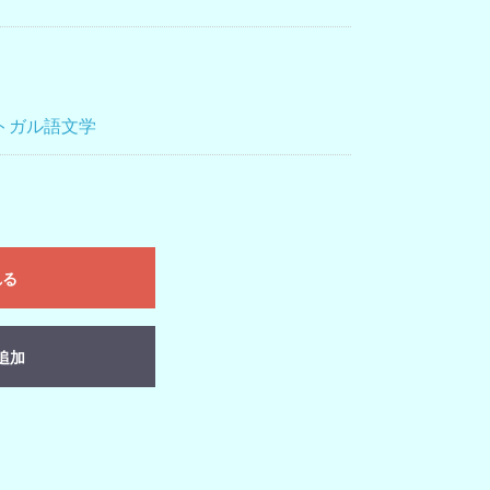
トガル語文学
れる
追加