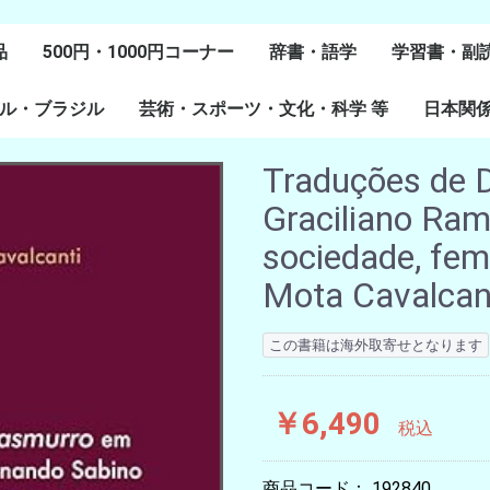
品
500円・1000円コーナー
辞書・語学
学習書・副
ル・ブラジル
芸術・スポーツ・文化・科学 等
スペイン語
ポルトガル語
Lenguas Ibericas
Lenguas Indigenas
スペインの教科書
その他
学習教材
副読本教材
絵本・児童
日本関
ル研究
研究
美術
音楽・舞踊
スポーツ
演劇・映画
料理・食文化
マンガ・コミック
その他
Traduções de
Graciliano Ram
sociedade, femi
Mota Cavalcant
この書籍は海外取寄せとなります
￥6,490
税込
商品コード：
192840