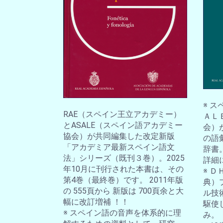
※ 
RAE（スペイン王立アカデミー）
ＡＬ
とASALE（スペイン語アカデミー
会）
協会）が共同編集した改定新版
の語
「アカデミア最新スペイン語文
辞書
法」シリーズ（既刊３巻）。2025
詳細
年10月に刊行された本書は、その
※ 
第4巻（最終巻）です。 2011年版
典）
の 555頁から 新版は 700頁余と大
ル技
幅に改訂増補 ！！
駆使
※ スペイン語の音声を体系的に理
み。