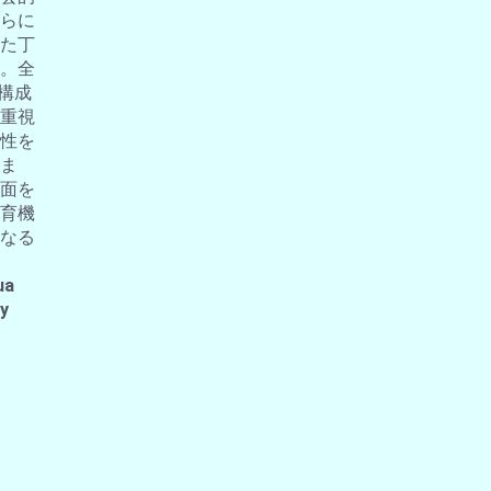
らに
た丁
。全
の構成
重視
性を
ま
面を
育機
なる
ua
 y