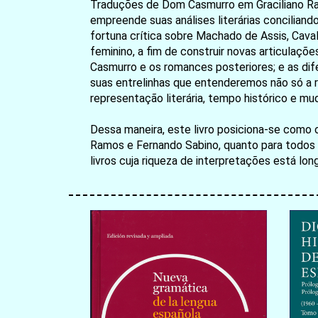
Traduções de Dom Casmurro em Graciliano Ram
empreende suas análises literárias conciliand
fortuna crítica sobre Machado de Assis, Cava
feminino, a fim de construir novas articulaçõ
Casmurro e os romances posteriores; e as dife
suas entrelinhas que entenderemos não só 
representação literária, tempo histórico e mu
Dessa maneira, este livro posiciona-se como 
Ramos e Fernando Sabino, quanto para todos 
livros cuja riqueza de interpretações está lon