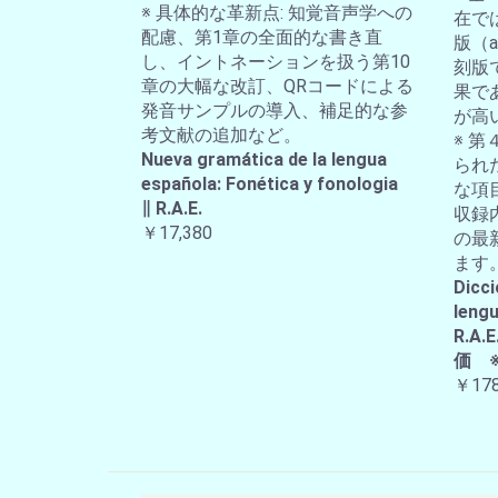
※ 具体的な革新点: 知覚音声学への
在では
配慮、第1章の全面的な書き直
版（a-
し、イントネーションを扱う第10
刻版
章の大幅な改訂、QRコードによる
果で
発音サンプルの導入、補足的な参
が高
考文献の追加など。
※ 第
Nueva gramática de la lengua
られ
española: Fonética y fonologia
な項
∥ R.A.E.
収録
￥17,380
の最
ます
Dicci
lengu
R.
価 
￥178