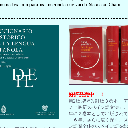
numa teia comparativa ameríndia que vai do Alasca ao Chaco.
お買い物を続ける
カートへ進む
好評発売中！！
第2版 増補改訂版３巻本 「
ミア最新スペイン語文法」。2
年に２巻本として出版されて
１６年、さらに広く深く、ス
ン語圏全体のスペイン語を総