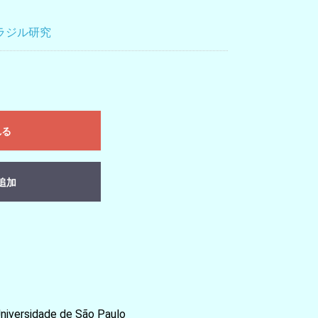
ラジル研究
れる
追加
versidade de São Paulo