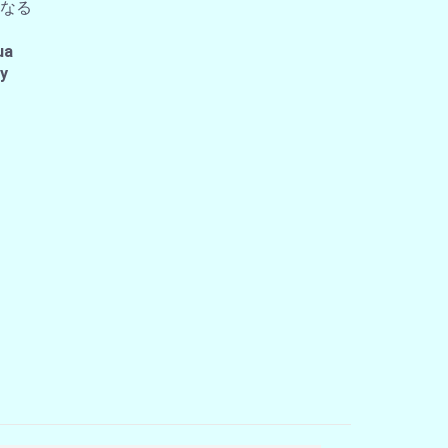
なる
ua
 y