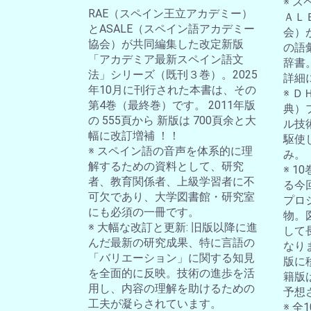
※ 
RAE（スペイン王立アカデミー）
ＡＬ
とASALE（スペイン語アカデミー
会）
協会）が共同編集した改定新版
の語
「アカデミア最新スペイン語文
辞書
法」シリーズ（既刊３巻）。2025
詳細
年10月に刊行された本書は、その
※ 
第4巻（最終巻）です。 2011年版
典）
の 555頁から 新版は 700頁余と大
ル技
幅に改訂増補 ！！
駆使
※ スペイン語の音声を体系的に理
み。
解するための資料として、研究
※ 
者、教育関係者、上級学習者に不
る今
可欠であり、大学図書館・研究室
プロ
にも必須の一冊です。
物。
※ 大幅な改訂と更新: 旧版以降に進
して
んだ最新の研究成果、特に言語の
なり
「バリエーション」に関する知見
版に
を全面的に反映。技術の進歩を活
籍版
用し、内容の理解を助けるための
予想
工夫が凝らされています。
※ 