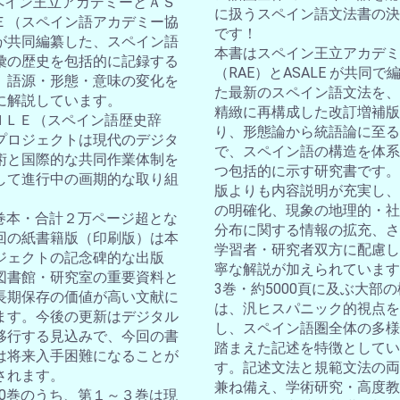
スペイン王立アカデミーとＡＳ
に扱うスペイン語文法書の決
Ｅ（スペイン語アカデミー協
です！
が共同編纂した、スペイン語
本書はスペイン王立アカデミ
彙の歴史を包括的に記録する
（RAE）とASALE が共同で
。語源・形態・意味の変化を
た最新のスペイン語文法を、
に解説しています。
精緻に再構成した改訂増補版
ＤＨＬＥ（スペイン語歴史辞
り、形態論から統語論に至る
プロジェクトは現代のデジタ
で、スペイン語の構造を体系
術と国際的な共同作業体制を
つ包括的に示す研究書です。
して進行中の画期的な取り組
版よりも内容説明が充実し、
の明確化、現象の地理的・社
10巻本・合計２万ページ超とな
分布に関する情報の拡充、さ
回の紙書籍版（印刷版）は本
学習者・研究者双方に配慮し
ジェクトの記念碑的な出版
寧な解説が加えられています
図書館・研究室の重要資料と
3巻・約5000頁に及ぶ大部
長期保存の価値が高い文献に
は、汎ヒスパニック的視点を
ます。今後の更新はデジタル
し、スペイン語圏全体の多様
移行する見込みで、今回の書
踏まえた記述を特徴としてい
は将来入手困難になることが
す。記述文法と規範文法の両
されます。
兼ね備え、学術研究・高度教
全10巻のうち、第１～３巻は現