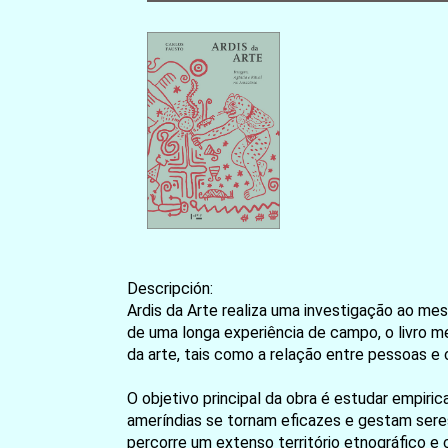
Descripción:
Ardis da Arte realiza uma investigação ao me
de uma longa experiência de campo, o livro m
da arte, tais como a relação entre pessoas e 
O objetivo principal da obra é estudar empi
ameríndias se tornam eficazes e gestam seres 
percorre um extenso território etnográfico e