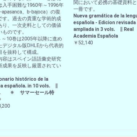
関において必携の基礎資料と
入手困難な1960年～1996年
一冊です。
apasanca、b-bajoca）の復
Nueva gramática de la leng
です。過去の貴重な学術的成
española - Edicion revisada
あり、一次史料としての価値
ampliada in 3 vols. ∥ Real
いものです。
Academia Española
４～10巻は2005年以降に進め
￥52,140
たデジタル版DHLEから代表的
目を抜粋して構成。
内容はスペイン語語彙史研究
新成果を反映し厳選されてい
。
onario histórico de la
a española. in 10 vols. ∥
A.E. ※ サマーセール特
※
,200