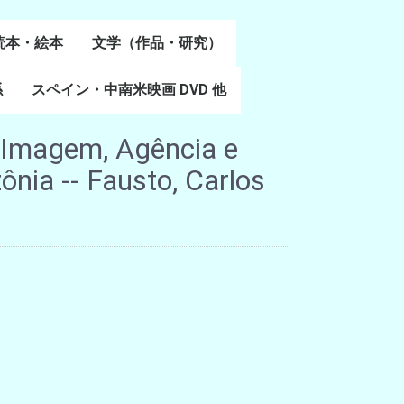
読本・絵本
文学（作品・研究）
書
係
スペイン・中南米映画 DVD 他
スペイン語文学
ポルトガル語文学
カタルーニャ文学
バスク文学
その他
- Imagem, Agência e
ônia -- Fausto, Carlos