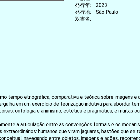
発行年: 2023
発行地: São Paulo
双書名:
smo tempo etnográfica, comparativa e teórica sobre imagens e ar
ergulha em um exercício de teorização indutiva para abordar tem
coisas, ontologia e animismo, estética e pragmática, e muitas o
ricamente a articulação entre as convenções formais e os mecan
extraordinários: humanos que viram jaguares, bastões que se tor
 conceitual, navegando entre objetos, imagens e ações, recorr