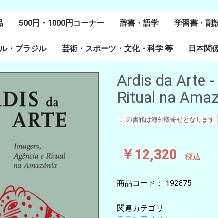
品
500円・1000円コーナー
辞書・語学
学習書・副
ル・ブラジル
芸術・スポーツ・文化・科学 等
スペイン語
ポルトガル語
Lenguas Ibericas
Lenguas Indigenas
スペインの教科書
その他
学習教材
副読本教材
絵本・児童
日本関
ル研究
研究
美術
音楽・舞踊
スポーツ
演劇・映画
料理・食文化
マンガ・コミック
その他
Ardis da Arte 
Ritual na Amaz
この書籍は海外取寄せとなります
￥12,320
税込
商品コード：
192875
関連カテゴリ