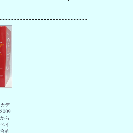
アカデ
009
から
ペイ
合的