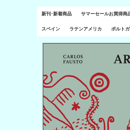
新刊･新着商品
サマーセールお買得商
スペイン
ラテンアメリカ
ポルトガ
通史・全般
８～１５世紀
１６～１８世紀
１８世紀末～２０世紀
20世紀後半以降
ラテン・アメリカ全般
メキシコ研究
中米・カリブ研究
キューバ研究
南米諸国
ペルー研究
チリ研究
アルゼンチン研究
ポルトガ
ブラジル
前半