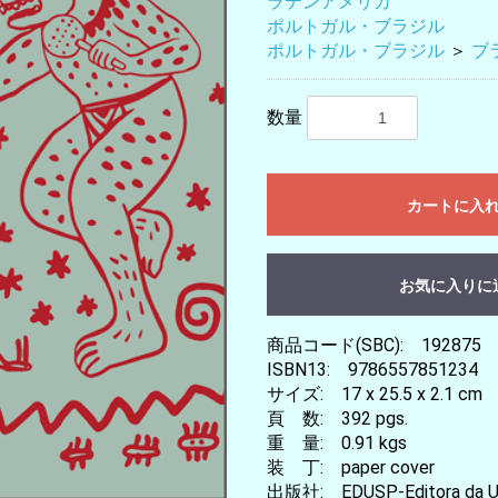
ラテンアメリカ
ポルトガル・ブラジル
ポルトガル・ブラジル
＞
ブ
数量
カートに入
お気に入りに
商品コード(SBC): 192875
ISBN13: 9786557851234
サイズ: 17 x 25.5 x 2.1 cm
頁 数: 392 pgs.
重 量: 0.91 kgs
装 丁: paper cover
出版社: EDUSP-Editora da Uni