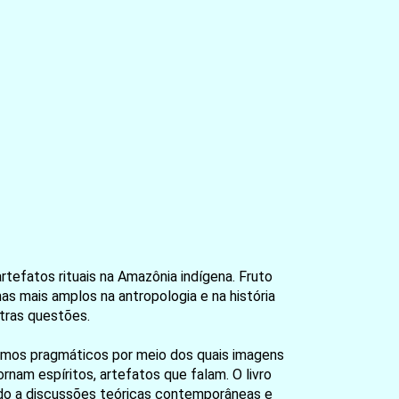
tefatos rituais na Amazônia indígena. Fruto
as mais amplos na antropologia e na história
utras questões.
ismos pragmáticos por meio dos quais imagens
nam espíritos, artefatos que falam. O livro
endo a discussões teóricas contemporâneas e