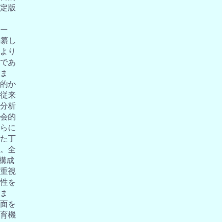
定版
ー
編纂し
より
であ
ま
的か
従来
分析
会的
らに
た丁
。全
の構成
重視
性を
ま
面を
育機