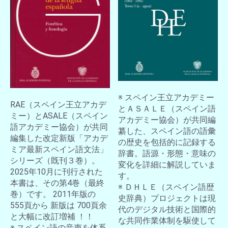
※ スペイン王立アカデミー
RAE（スペイン王立アカデ
とＡＳＡＬＥ（スペイン語
ミー）とASALE（スペイン
アカデミー協会）が共同編
語アカデミー協会）が共同
纂した、スペイン語の語彙
編集した改定新版「アカデ
の歴史を包括的に記録する
ミア最新スペイン語文法」
辞書。語源・形態・意味の
シリーズ（既刊３巻）。
変化を詳細に解説していま
2025年10月に刊行された
す。
本書は、その第4巻（最終
※ ＤＨＬＥ（スペイン語歴
巻）です。 2011年版の
お買い物を続ける
カートへ進む
史辞典）プロジェクトは現
555頁から 新版は 700頁余
代のデジタル技術と国際的
と大幅に改訂増補 ！！
な共同作業体制を駆使して
※ スペイン語の音声を体系