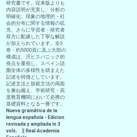
研究書です。従来版よりも
内容説明が充実し、分析の
明確化、現象の地理的・社
会的分布に関する情報の拡
充、さらに学習者・研究者
双方に配慮した丁寧な解説
が加えられています。全3
巻・約5000頁に及ぶ大部の
構成は、汎ヒスパニック的
視点を重視し、スペイン語
圏全体の多様性を踏まえた
記述を特徴としています。
記述文法と規範文法の両面
を兼ね備え、学術研究・高
度教育機関において必携の
基礎資料となる一冊です。
Nueva gramática de la
lengua española - Edicion
revisada y ampliada in 3
vols. ∥ Real Academia