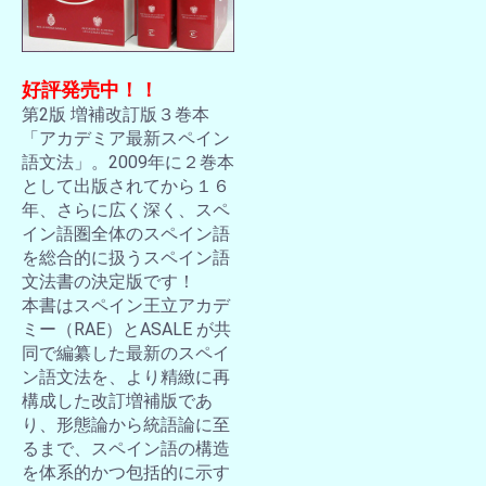
好評発売中！！
第2版 増補改訂版３巻本
「アカデミア最新スペイン
語文法」。2009年に２巻本
として出版されてから１６
年、さらに広く深く、スペ
イン語圏全体のスペイン語
を総合的に扱うスペイン語
文法書の決定版です！
本書はスペイン王立アカデ
ミー（RAE）とASALE が共
同で編纂した最新のスペイ
ン語文法を、より精緻に再
構成した改訂増補版であ
り、形態論から統語論に至
るまで、スペイン語の構造
を体系的かつ包括的に示す