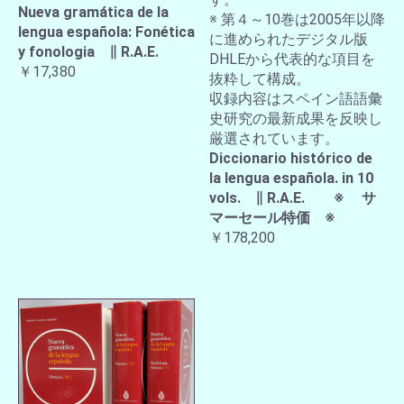
Nueva gramática de la
※ 第４～10巻は2005年以降
lengua española: Fonética
に進められたデジタル版
y fonologia ∥ R.A.E.
DHLEから代表的な項目を
￥17,380
抜粋して構成。
収録内容はスペイン語語彙
史研究の最新成果を反映し
厳選されています。
Diccionario histórico de
la lengua española. in 10
vols. ∥ R.A.E. ※ サ
マーセール特価 ※
￥178,200