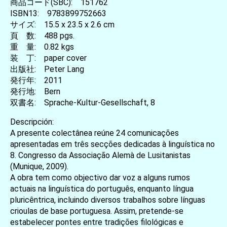
商品コード(SBC): 151762
ISBN13: 9783899752663
サイズ: 15.5 x 23.5 x 2.6 cm
頁 数: 488 pgs.
重 量: 0.82 kgs
装 丁: paper cover
出版社: Peter Lang
発行年: 2011
発行地: Bern
双書名: Sprache-Kultur-Gesellschaft, 8
Descripción:
A presente colectânea reúne 24 comunicações
apresentadas em três secções dedicadas à linguística no
8. Congresso da Associação Alemà de Lusitanistas
(Munique, 2009).
A obra tem como objectivo dar voz a alguns rumos
actuais na linguística do português, enquanto língua
pluricêntrica, incluindo diversos trabalhos sobre línguas
crioulas de base portuguesa. Assim, pretende-se
estabelecer pontes entre tradições filológicas e