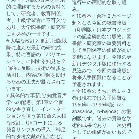
進行中の画期的な取り組
的に理解するための資料と
み。
して、研究者、教育関係
※ 10巻本・合計２万ページ
者、上級学習者に不可欠で
超となる今回の紙書籍版
あり、大学図書館・研究室
（印刷版）は本プロジェク
にも必須の一冊です。
トの記念碑的な出版物。図
※ 大幅な改訂と更新: 旧版以
書館・研究室の重要資料と
降に進んだ最新の研究成
して長期保存の価値が高い
果、特に言語の「バリエー
文献になります。今後の更
ション」に関する知見を全
新はデジタル版に移行する
面的に反映。技術の進歩を
見込みで、今回の書籍版は
活用し、内容の理解を助け
将来入手困難になることが
るための工夫が凝らされて
予想されます。
います。
※ 全10巻のうち、第１～３
※ 具体的な革新点: 知覚音声
巻は現在では入手困難な
学への配慮、第1章の全面
1960年～1996年版（a-
的な書き直し、イントネー
apasanca、b-bajoca）の復
ションを扱う第10章の大幅
刻版です。過去の貴重な学
な改訂、QRコードによる
術的成果であり、一次史料
発音サンプルの導入、補足
としての価値が高いもので
的な参考文献の追加など。
す。