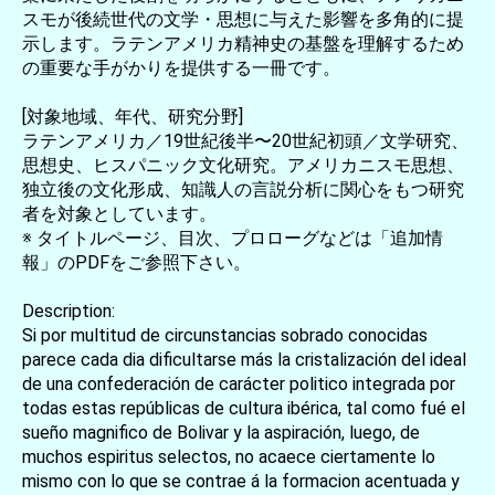
スモが後続世代の文学・思想に与えた影響を多角的に提
示します。ラテンアメリカ精神史の基盤を理解するため
の重要な手がかりを提供する一冊です。
[対象地域、年代、研究分野]
ラテンアメリカ／19世紀後半〜20世紀初頭／文学研究、
思想史、ヒスパニック文化研究。アメリカニスモ思想、
独立後の文化形成、知識人の言説分析に関心をもつ研究
者を対象としています。
※ タイトルページ、目次、プロローグなどは「追加情
報」のPDFをご参照下さい。
Description:
Si por multitud de circunstancias sobrado conocidas
parece cada dia dificultarse más la cristalización del ideal
de una confederación de carácter politico integrada por
todas estas repúblicas de cultura ibérica, tal como fué el
sueño magnifico de Bolivar y la aspiración, luego, de
muchos espiritus selectos, no acaece ciertamente lo
mismo con lo que se contrae á la formacion acentuada y