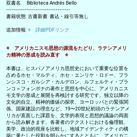
双書名: Biblioteca Andrés Bello
-----------------------------------
書籍状態: 古書新書: 書込・線引等無し
追加情報:
※ 詳細PDFリンク
※ アメリカニスモ思想の源流をたどり、ラテンアメリ
カ精神の形成を読み直す ※
本書は、ヒスパノアメリカ思想史において重要な位置を
占めるホセ・マルティ、ホセ・エンリケ・ロドー、フラ
ンシスコ・ガルシア・カルデロン、ルフェルティ・ブラ
ンコ＝フォンボナの著作と思想を中心に、アメリカニス
モ文学の形成と展開を再検討する研究です。独立以降の
文化的自立、精神的価値の探求、ヨーロッパとの緊張関
係、国家建設の理念など、19〜20世紀初頭のラテンアメ
リカが直面した課題を、文学的表現と思想的議論の両面
から読み解きます。各著者のテクストにおける倫理観、
美学、政治的視座を比較し、地域アイデンティティの構
築に果たした役割を明らかにするとともに、アメリカニ