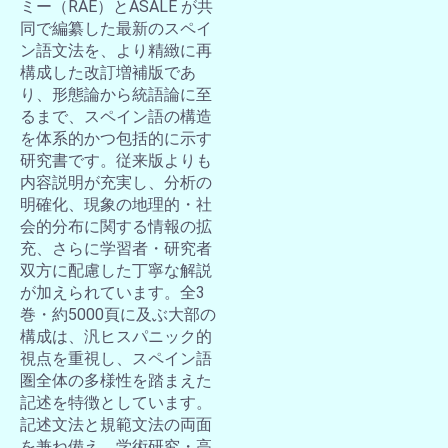
ミー（RAE）とASALE が共
同で編纂した最新のスペイ
ン語文法を、より精緻に再
構成した改訂増補版であ
り、形態論から統語論に至
るまで、スペイン語の構造
を体系的かつ包括的に示す
研究書です。従来版よりも
内容説明が充実し、分析の
明確化、現象の地理的・社
会的分布に関する情報の拡
充、さらに学習者・研究者
双方に配慮した丁寧な解説
が加えられています。全3
巻・約5000頁に及ぶ大部の
構成は、汎ヒスパニック的
視点を重視し、スペイン語
圏全体の多様性を踏まえた
記述を特徴としています。
記述文法と規範文法の両面
を兼ね備え、学術研究・高