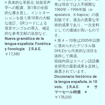
※ 具体的な革新点: 知覚音声
巻は現在では入手困難な
学への配慮、第1章の全面
1960年～1996年版（a-
的な書き直し、イントネー
apasanca、b-bajoca）の復
ションを扱う第10章の大幅
刻版です。過去の貴重な学
な改訂、QRコードによる
術的成果であり、一次史料
発音サンプルの導入、補足
としての価値が高いもので
的な参考文献の追加など。
す。
Nueva gramática de la
※ 第４～10巻は2005年以降
lengua española: Fonética
に進められたデジタル版
y fonologia ∥ R.A.E.
DHLEから代表的な項目を
￥17,380
抜粋して構成。
収録内容はスペイン語語彙
史研究の最新成果を反映し
厳選されています。
Diccionario histórico de
la lengua española. in 10
vols. ∥ R.A.E. ※ サ
マーセール特価 ※
￥178,200