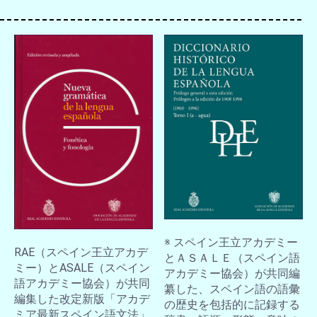
お買い物を続ける
カートへ進む
※ スペイン王立アカデミー
RAE（スペイン王立アカデ
とＡＳＡＬＥ（スペイン語
ミー）とASALE（スペイン
アカデミー協会）が共同編
語アカデミー協会）が共同
纂した、スペイン語の語彙
編集した改定新版「アカデ
の歴史を包括的に記録する
ミア最新スペイン語文法」