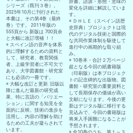
辞書。語源・形態・意味の
シリーズ（既刊３巻）。
変化を詳細に解説していま
2025年10月に刊行された
す。
本書は、その第4巻（最終
※ ＤＨＬＥ（スペイン語歴
巻）です。 2011年版の
史辞典）プロジェクトは現
555頁から 新版は 700頁余
代のデジタル技術と国際的
と大幅に改訂増補 ！！
な共同作業体制を駆使して
※ スペイン語の音声を体系
進行中の画期的な取り組
的に理解するための資料と
み。
して、研究者、教育関係
※ 10巻本・合計２万ページ
者、上級学習者に不可欠で
超となる今回の紙書籍版
あり、大学図書館・研究室
（印刷版）は本プロジェク
にも必須の一冊です。
トの記念碑的な出版物。図
※ 大幅な改訂と更新: 旧版以
書館・研究室の重要資料と
降に進んだ最新の研究成
して長期保存の価値が高い
果、特に言語の「バリエー
文献になります。今後の更
ション」に関する知見を全
新はデジタル版に移行する
面的に反映。技術の進歩を
見込みで、今回の書籍版は
活用し、内容の理解を助け
将来入手困難になることが
るための工夫が凝らされて
予想されます。
います。
※ 全10巻のうち、第１～３