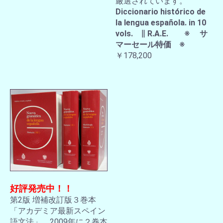
厳選されています。
Diccionario histórico de
la lengua española. in 10
vols. ∥ R.A.E. ※ サ
マーセール特価 ※
￥178,200
好評発売中！！
第2版 増補改訂版３巻本
「アカデミア最新スペイン
語文法」。2009年に２巻本