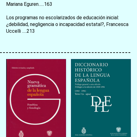
Mariana Eguren......163
Los programas no escolarizados de educación inicial:
¿debilidad, negligencia o incapacidad estatal?, Francesca
お買い物を続ける
カートへ進む
Uccelli .....213