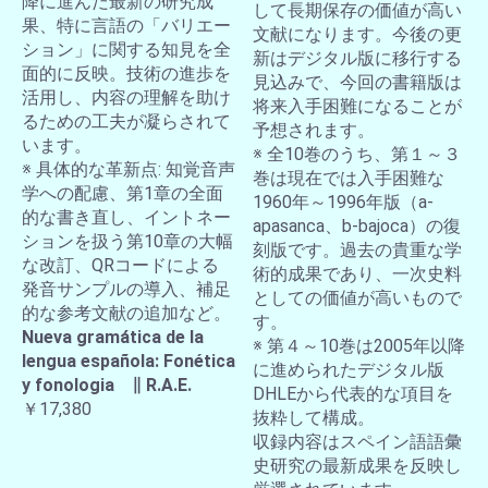
降に進んだ最新の研究成
して長期保存の価値が高い
果、特に言語の「バリエー
文献になります。今後の更
ション」に関する知見を全
新はデジタル版に移行する
面的に反映。技術の進歩を
見込みで、今回の書籍版は
活用し、内容の理解を助け
将来入手困難になることが
るための工夫が凝らされて
予想されます。
います。
※ 全10巻のうち、第１～３
※ 具体的な革新点: 知覚音声
巻は現在では入手困難な
学への配慮、第1章の全面
1960年～1996年版（a-
的な書き直し、イントネー
apasanca、b-bajoca）の復
ションを扱う第10章の大幅
刻版です。過去の貴重な学
な改訂、QRコードによる
術的成果であり、一次史料
発音サンプルの導入、補足
としての価値が高いもので
的な参考文献の追加など。
す。
Nueva gramática de la
※ 第４～10巻は2005年以降
lengua española: Fonética
に進められたデジタル版
y fonologia ∥ R.A.E.
DHLEから代表的な項目を
￥17,380
抜粋して構成。
収録内容はスペイン語語彙
史研究の最新成果を反映し