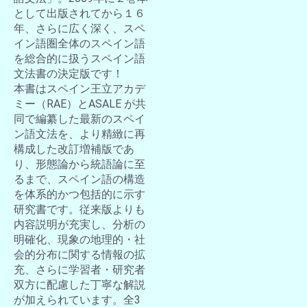
として出版されてから１６
年、さらに広く深く、スペ
イン語圏全体のスペイン語
を総合的に扱うスペイン語
文法書の決定版です！
本書はスペイン王立アカデ
ミー（RAE）とASALE が共
同で編纂した最新のスペイ
ン語文法を、より精緻に再
構成した改訂増補版であ
り、形態論から統語論に至
るまで、スペイン語の構造
を体系的かつ包括的に示す
研究書です。従来版よりも
内容説明が充実し、分析の
明確化、現象の地理的・社
会的分布に関する情報の拡
充、さらに学習者・研究者
双方に配慮した丁寧な解説
が加えられています。全3