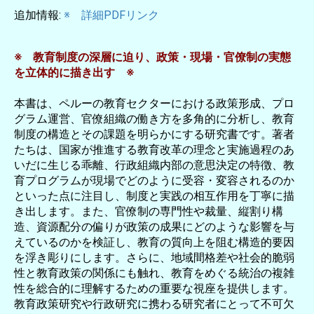
追加情報:
※ 詳細PDFリンク
※ 教育制度の深層に迫り、政策・現場・官僚制の実態
を立体的に描き出す ※
本書は、ペルーの教育セクターにおける政策形成、プロ
グラム運営、官僚組織の働き方を多角的に分析し、教育
制度の構造とその課題を明らかにする研究書です。著者
たちは、国家が推進する教育改革の理念と実施過程のあ
いだに生じる乖離、行政組織内部の意思決定の特徴、教
育プログラムが現場でどのように受容・変容されるのか
といった点に注目し、制度と実践の相互作用を丁寧に描
き出します。また、官僚制の専門性や裁量、縦割り構
造、資源配分の偏りが政策の成果にどのような影響を与
えているのかを検証し、教育の質向上を阻む構造的要因
を浮き彫りにします。さらに、地域間格差や社会的脆弱
性と教育政策の関係にも触れ、教育をめぐる統治の複雑
性を総合的に理解するための重要な視座を提供します。
教育政策研究や行政研究に携わる研究者にとって不可欠