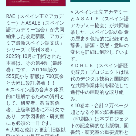
※ スペイン王立アカデミー
RAE（スペイン王立アカデ
とＡＳＡＬＥ（スペイン語
ミー）とASALE（スペイン
アカデミー協会）が共同編
語アカデミー協会）が共同
纂した、スペイン語の語彙
編集した改定新版「アカデ
の歴史を包括的に記録する
ミア最新スペイン語文法」
辞書。語源・形態・意味の
シリーズ（既刊３巻）。
変化を詳細に解説していま
2025年10月に刊行された
す。
本書は、その第4巻（最終
※ ＤＨＬＥ（スペイン語歴
巻）です。 2011年版の
史辞典）プロジェクトは現
555頁から 新版は 700頁余
代のデジタル技術と国際的
と大幅に改訂増補 ！！
な共同作業体制を駆使して
※ スペイン語の音声を体系
進行中の画期的な取り組
的に理解するための資料と
み。
して、研究者、教育関係
※ 10巻本・合計２万ページ
者、上級学習者に不可欠で
超となる今回の紙書籍版
あり、大学図書館・研究室
（印刷版）は本プロジェク
にも必須の一冊です。
トの記念碑的な出版物。図
※ 大幅な改訂と更新: 旧版以
書館・研究室の重要資料と