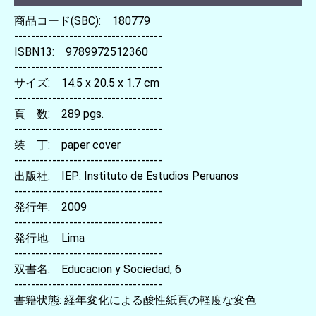
商品コード(SBC): 180779
-----------------------------------
ISBN13: 9789972512360
-----------------------------------
サイズ: 14.5 x 20.5 x 1.7 cm
-----------------------------------
頁 数: 289 pgs.
-----------------------------------
装 丁: paper cover
-----------------------------------
出版社: IEP: Instituto de Estudios Peruanos
-----------------------------------
発行年: 2009
-----------------------------------
発行地: Lima
-----------------------------------
双書名: Educacion y Sociedad, 6
-----------------------------------
書籍状態: 経年変化による酸性紙頁の軽度な変色