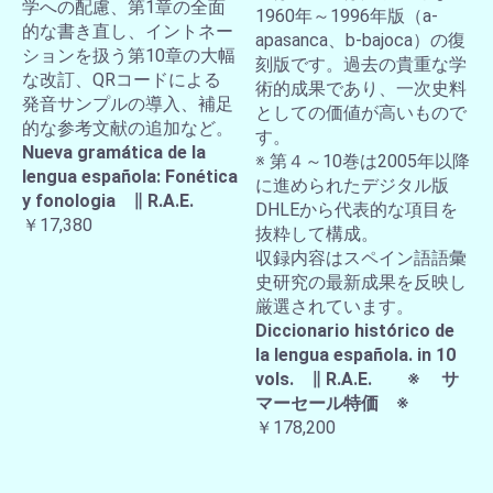
学への配慮、第1章の全面
1960年～1996年版（a-
的な書き直し、イントネー
apasanca、b-bajoca）の復
ションを扱う第10章の大幅
刻版です。過去の貴重な学
な改訂、QRコードによる
術的成果であり、一次史料
発音サンプルの導入、補足
としての価値が高いもので
的な参考文献の追加など。
す。
Nueva gramática de la
※ 第４～10巻は2005年以降
lengua española: Fonética
に進められたデジタル版
y fonologia ∥ R.A.E.
DHLEから代表的な項目を
￥17,380
抜粋して構成。
収録内容はスペイン語語彙
史研究の最新成果を反映し
厳選されています。
Diccionario histórico de
la lengua española. in 10
vols. ∥ R.A.E. ※ サ
マーセール特価 ※
￥178,200