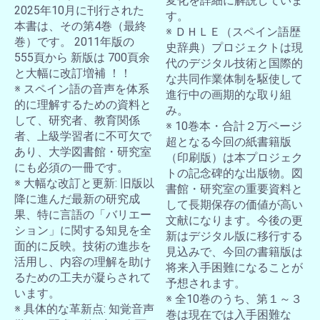
変化を詳細に解説していま
2025年10月に刊行された
す。
本書は、その第4巻（最終
※ ＤＨＬＥ（スペイン語歴
巻）です。 2011年版の
史辞典）プロジェクトは現
555頁から 新版は 700頁余
代のデジタル技術と国際的
と大幅に改訂増補 ！！
な共同作業体制を駆使して
※ スペイン語の音声を体系
進行中の画期的な取り組
的に理解するための資料と
み。
して、研究者、教育関係
※ 10巻本・合計２万ページ
者、上級学習者に不可欠で
超となる今回の紙書籍版
あり、大学図書館・研究室
（印刷版）は本プロジェク
にも必須の一冊です。
トの記念碑的な出版物。図
※ 大幅な改訂と更新: 旧版以
書館・研究室の重要資料と
降に進んだ最新の研究成
して長期保存の価値が高い
果、特に言語の「バリエー
文献になります。今後の更
ション」に関する知見を全
新はデジタル版に移行する
面的に反映。技術の進歩を
見込みで、今回の書籍版は
活用し、内容の理解を助け
将来入手困難になることが
るための工夫が凝らされて
予想されます。
います。
※ 全10巻のうち、第１～３
※ 具体的な革新点: 知覚音声
巻は現在では入手困難な