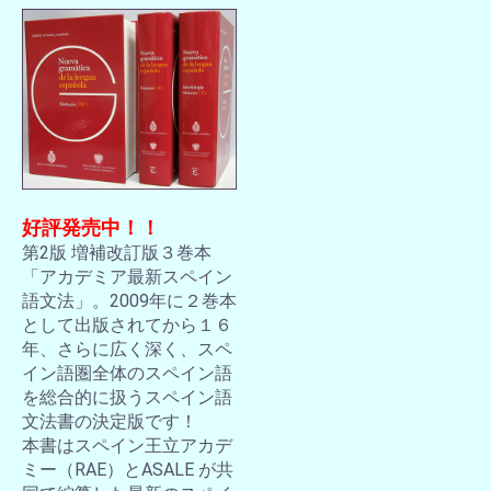
好評発売中！！
第2版 増補改訂版３巻本
「アカデミア最新スペイン
語文法」。2009年に２巻本
として出版されてから１６
年、さらに広く深く、スペ
イン語圏全体のスペイン語
を総合的に扱うスペイン語
文法書の決定版です！
本書はスペイン王立アカデ
ミー（RAE）とASALE が共