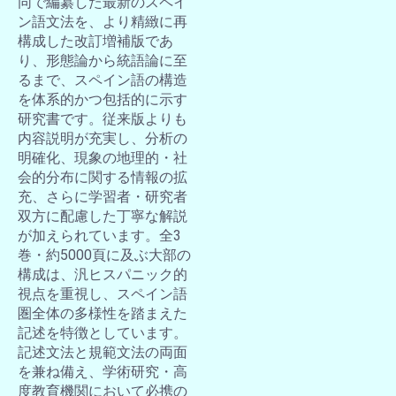
同で編纂した最新のスペイ
ン語文法を、より精緻に再
構成した改訂増補版であ
り、形態論から統語論に至
るまで、スペイン語の構造
を体系的かつ包括的に示す
研究書です。従来版よりも
内容説明が充実し、分析の
明確化、現象の地理的・社
会的分布に関する情報の拡
充、さらに学習者・研究者
双方に配慮した丁寧な解説
が加えられています。全3
巻・約5000頁に及ぶ大部の
構成は、汎ヒスパニック的
視点を重視し、スペイン語
圏全体の多様性を踏まえた
記述を特徴としています。
記述文法と規範文法の両面
を兼ね備え、学術研究・高
度教育機関において必携の