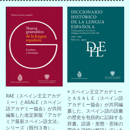
※ スペイン王立アカデミー
RAE（スペイン王立アカデ
とＡＳＡＬＥ（スペイン語
ミー）とASALE（スペイン
アカデミー協会）が共同編
語アカデミー協会）が共同
纂した、スペイン語の語彙
編集した改定新版「アカデ
の歴史を包括的に記録する
ミア最新スペイン語文法」
辞書。語源・形態・意味の
シリーズ（既刊３巻）。
お買い物を続ける
カートへ進む