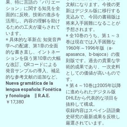
果、特に言語の「バリエー
文献になります。今後の更
ション」に関する知見を全
新はデジタル版に移行する
面的に反映。技術の進歩を
見込みで、今回の書籍版は
活用し、内容の理解を助け
将来入手困難になることが
るための工夫が凝らされて
予想されます。
います。
※ 全10巻のうち、第１～３
※ 具体的な革新点: 知覚音声
巻は現在では入手困難な
学への配慮、第1章の全面
1960年～1996年版（a-
的な書き直し、イントネー
apasanca、b-bajoca）の復
ションを扱う第10章の大幅
刻版です。過去の貴重な学
な改訂、QRコードによる
術的成果であり、一次史料
発音サンプルの導入、補足
としての価値が高いもので
的な参考文献の追加など。
す。
Nueva gramática de la
※ 第４～10巻は2005年以降
lengua española: Fonética
に進められたデジタル版
y fonologia ∥ R.A.E.
DHLEから代表的な項目を
￥17,380
抜粋して構成。
収録内容はスペイン語語彙
史研究の最新成果を反映し
厳選されています。