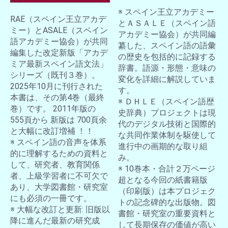
※ スペイン王立アカデミー
RAE（スペイン王立アカデ
とＡＳＡＬＥ（スペイン語
ミー）とASALE（スペイン
アカデミー協会）が共同編
お買い物を続ける
カートへ進む
語アカデミー協会）が共同
纂した、スペイン語の語彙
編集した改定新版「アカデ
の歴史を包括的に記録する
ミア最新スペイン語文法」
辞書。語源・形態・意味の
シリーズ（既刊３巻）。
変化を詳細に解説していま
2025年10月に刊行された
す。
本書は、その第4巻（最終
※ ＤＨＬＥ（スペイン語歴
巻）です。 2011年版の
史辞典）プロジェクトは現
555頁から 新版は 700頁余
代のデジタル技術と国際的
と大幅に改訂増補 ！！
な共同作業体制を駆使して
※ スペイン語の音声を体系
進行中の画期的な取り組
的に理解するための資料と
み。
して、研究者、教育関係
※ 10巻本・合計２万ページ
者、上級学習者に不可欠で
超となる今回の紙書籍版
あり、大学図書館・研究室
（印刷版）は本プロジェク
にも必須の一冊です。
トの記念碑的な出版物。図
※ 大幅な改訂と更新: 旧版以
書館・研究室の重要資料と
降に進んだ最新の研究成
して長期保存の価値が高い