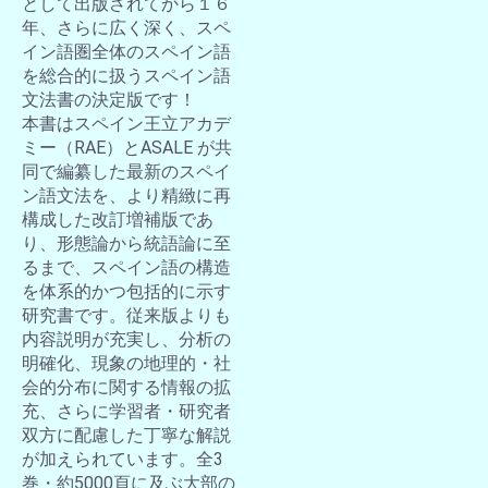
として出版されてから１６
年、さらに広く深く、スペ
イン語圏全体のスペイン語
を総合的に扱うスペイン語
文法書の決定版です！
本書はスペイン王立アカデ
ミー（RAE）とASALE が共
同で編纂した最新のスペイ
ン語文法を、より精緻に再
構成した改訂増補版であ
り、形態論から統語論に至
るまで、スペイン語の構造
を体系的かつ包括的に示す
研究書です。従来版よりも
内容説明が充実し、分析の
明確化、現象の地理的・社
会的分布に関する情報の拡
充、さらに学習者・研究者
双方に配慮した丁寧な解説
が加えられています。全3
巻・約5000頁に及ぶ大部の