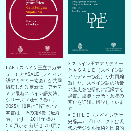
※ スペイン王立アカデミー
RAE（スペイン王立アカデ
とＡＳＡＬＥ（スペイン語
ミー）とASALE（スペイン
アカデミー協会）が共同編
語アカデミー協会）が共同
纂した、スペイン語の語彙
編集した改定新版「アカデ
の歴史を包括的に記録する
ミア最新スペイン語文法」
辞書。語源・形態・意味の
シリーズ（既刊３巻）。
変化を詳細に解説していま
2025年10月に刊行された
す。
本書は、その第4巻（最終
※ ＤＨＬＥ（スペイン語歴
巻）です。 2011年版の
史辞典）プロジェクトは現
555頁から 新版は 700頁余
代のデジタル技術と国際的