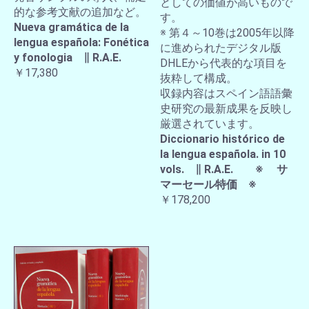
としての価値が高いもので
的な参考文献の追加など。
す。
Nueva gramática de la
※ 第４～10巻は2005年以降
lengua española: Fonética
に進められたデジタル版
y fonologia ∥ R.A.E.
DHLEから代表的な項目を
￥17,380
抜粋して構成。
収録内容はスペイン語語彙
史研究の最新成果を反映し
厳選されています。
Diccionario histórico de
la lengua española. in 10
vols. ∥ R.A.E. ※ サ
マーセール特価 ※
￥178,200