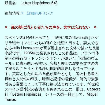
双書名: Letras Hispánicas, 643
追加情報:
※ 詳細PDFリンク
※ 森の闇に消えた者たちの声を、文学は忘れない ※
スペイン内戦が終わっても、山野に潜み追われ続けたゲ
リラ戦士（マキ）たちの逃亡と絶望の日々を、詩人でも
あるJulio Llamazaresが研ぎ澄まされた文体で描いた長篇
小説です。1985年に発表されたこの作品は、フランコ体
制への移行期（トランシシオン）が敷いた「沈黙のヴェ
ール」に真っ向から抗い、忘却と抑圧の歴史を文学の力
で掘り起こそうとする鋭い批評的眼差しを持っていま
す。荒涼とした山岳の自然が舞台となり、追われる者の
孤独と人間性の喪失、時間と記憶の溶解が、詩的で緊張
感ある言葉によって丁寧に刻み込まれています。20世紀
スペイン語小説の古典とも称されるこの一冊は、Cátedra
社「Letras Hispánicas」シリーズの一冊として、Miguel
Tomás