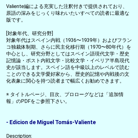
Valiente編による充実した注釈付きで提供されており、
原語の深みをじっくり味わいたいすべての読者に最適な
版です。
[対象年代、研究分野]
対象年代はスペイン内戦（1936〜1939年）およびフラン
コ独裁体制期、さらに民主化移行期（1970〜80年代）を
中心とし、研究分野としてはスペイン語現代文学・歴史
記憶論・ポスト内戦文学・比較文学・イベリア半島現代
史が該当します。スペイン語を中級以上のレベルで読む
ことのできる文学愛好家から、歴史的記憶や内戦後の文
化表象に関心を持つ読者まで幅広くお勧めできます。
※ タイトルページ、目次、プロローグなどは「追加情
報」のPDFをご参照下さい。
- Edicion de Miguel Tomás-Valiente
Description: