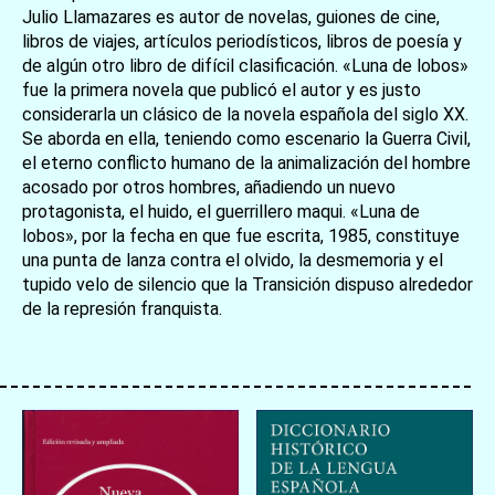
Julio Llamazares es autor de novelas, guiones de cine,
libros de viajes, artículos periodísticos, libros de poesía y
de algún otro libro de difícil clasificación. «Luna de lobos»
fue la primera novela que publicó el autor y es justo
considerarla un clásico de la novela española del siglo XX.
Se aborda en ella, teniendo como escenario la Guerra Civil,
el eterno conflicto humano de la animalización del hombre
acosado por otros hombres, añadiendo un nuevo
protagonista, el huido, el guerrillero maqui. «Luna de
lobos», por la fecha en que fue escrita, 1985, constituye
una punta de lanza contra el olvido, la desmemoria y el
tupido velo de silencio que la Transición dispuso alrededor
de la represión franquista.
お買い物を続ける
カートへ進む