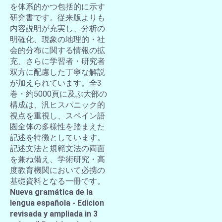
を体系的かつ包括的に示す
研究書です。従来版よりも
内容説明が充実し、分析の
明確化、現象の地理的・社
会的分布に関する情報の拡
充、さらに学習者・研究者
双方に配慮した丁寧な解説
が加えられています。全3
巻・約5000頁に及ぶ大部の
構成は、汎ヒスパニック的
視点を重視し、スペイン語
圏全体の多様性を踏まえた
記述を特徴としています。
記述文法と規範文法の両面
を兼ね備え、学術研究・高
度教育機関において必携の
基礎資料となる一冊です。
Nueva gramática de la
lengua española - Edicion
revisada y ampliada in 3