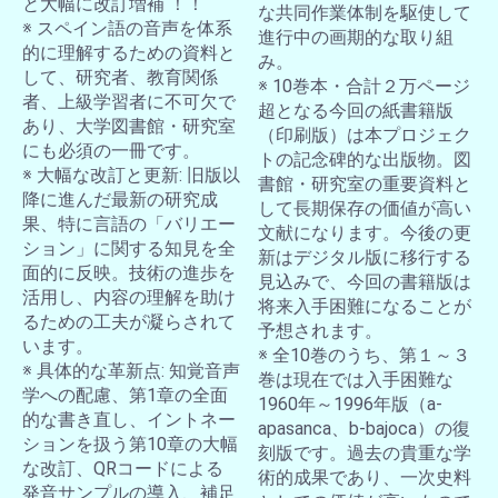
と大幅に改訂増補 ！！
な共同作業体制を駆使して
※ スペイン語の音声を体系
進行中の画期的な取り組
的に理解するための資料と
み。
して、研究者、教育関係
※ 10巻本・合計２万ページ
者、上級学習者に不可欠で
超となる今回の紙書籍版
あり、大学図書館・研究室
（印刷版）は本プロジェク
にも必須の一冊です。
トの記念碑的な出版物。図
※ 大幅な改訂と更新: 旧版以
書館・研究室の重要資料と
降に進んだ最新の研究成
して長期保存の価値が高い
果、特に言語の「バリエー
文献になります。今後の更
ション」に関する知見を全
新はデジタル版に移行する
面的に反映。技術の進歩を
見込みで、今回の書籍版は
活用し、内容の理解を助け
将来入手困難になることが
るための工夫が凝らされて
予想されます。
います。
※ 全10巻のうち、第１～３
※ 具体的な革新点: 知覚音声
巻は現在では入手困難な
学への配慮、第1章の全面
1960年～1996年版（a-
的な書き直し、イントネー
apasanca、b-bajoca）の復
ションを扱う第10章の大幅
刻版です。過去の貴重な学
な改訂、QRコードによる
術的成果であり、一次史料
発音サンプルの導入、補足