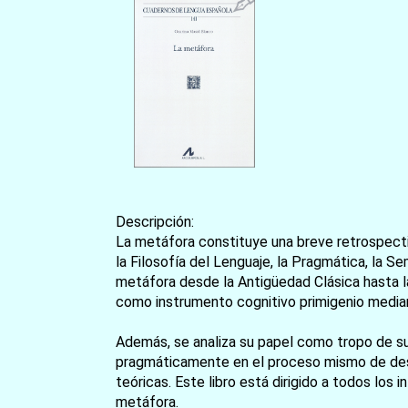
Descripción:
La metáfora constituye una breve retrospectiv
la Filosofía del Lenguaje, la Pragmática, la Se
metáfora desde la Antigüedad Clásica hasta l
como instrumento cognitivo primigenio media
Además, se analiza su papel como tropo de su
pragmáticamente en el proceso mismo de desi
teóricas. Este libro está dirigido a todos los
metáfora.