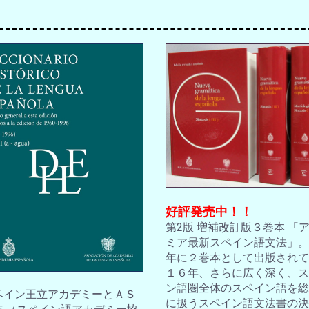
お買い物を続ける
カートへ進む
好評発売中！！
第2版 増補改訂版３巻本 「
ミア最新スペイン語文法」。2
年に２巻本として出版されて
１６年、さらに広く深く、ス
ン語圏全体のスペイン語を総
スペイン王立アカデミーとＡＳ
に扱うスペイン語文法書の決