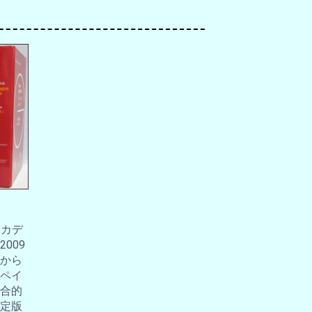
アカデ
009
から
ペイ
合的
定版