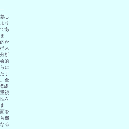
ー
編纂し
より
であ
ま
的か
従来
分析
会的
らに
た丁
。全
の構成
重視
性を
ま
面を
育機
なる