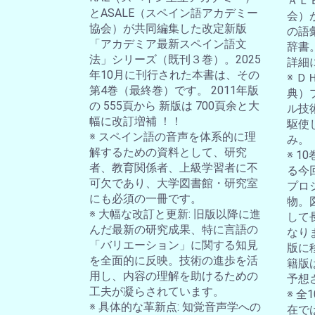
ＡＬ
とASALE（スペイン語アカデミー
会）
協会）が共同編集した改定新版
の語
「アカデミア最新スペイン語文
辞書
法」シリーズ（既刊３巻）。2025
詳細
年10月に刊行された本書は、その
※ 
第4巻（最終巻）です。 2011年版
典）
の 555頁から 新版は 700頁余と大
ル技
幅に改訂増補 ！！
駆使
※ スペイン語の音声を体系的に理
み。
解するための資料として、研究
※ 
者、教育関係者、上級学習者に不
る今
可欠であり、大学図書館・研究室
プロ
にも必須の一冊です。
物。
※ 大幅な改訂と更新: 旧版以降に進
して
んだ最新の研究成果、特に言語の
なり
「バリエーション」に関する知見
版に
を全面的に反映。技術の進歩を活
籍版
用し、内容の理解を助けるための
予想
工夫が凝らされています。
※ 
※ 具体的な革新点: 知覚音声学への
在では