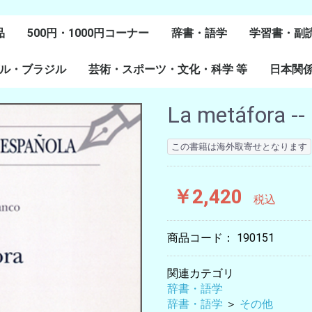
品
500円・1000円コーナー
辞書・語学
学習書・副
ル・ブラジル
芸術・スポーツ・文化・科学 等
スペイン語
ポルトガル語
Lenguas Ibericas
Lenguas Indigenas
スペインの教科書
その他
学習教材
副読本教材
絵本・児童
日本関
ル研究
研究
美術
音楽・舞踊
スポーツ
演劇・映画
料理・食文化
マンガ・コミック
その他
La metáfora --
この書籍は海外取寄せとなります
￥2,420
税込
商品コード：
190151
関連カテゴリ
辞書・語学
辞書・語学
＞
その他