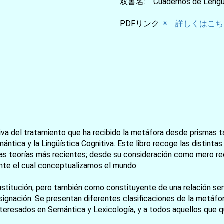
双書名: Cuadernos de Lengua
PDFリンク:
※ 詳しくはこちら
a del tratamiento que ha recibido la metáfora desde prismas tan
mántica y la Lingüística Cognitiva. Este libro recoge las distinta
as teorías más recientes; desde su consideración como mero rec
nte el cual conceptualizamos el mundo.
stitución, pero también como constituyente de una relación se
gnación. Se presentan diferentes clasificaciones de la metáfo
 interesados en Semántica y Lexicología, y a todos aquellos que q