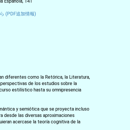
 Española, 141
 (PDF追加情報)
 diferentes como la Retórica, la Literatura,
s perspectivas de los estudios sobre la
urso estilístico hasta su omnipresencia
mántica y semiótica que se proyecta incluso
ra desde las diversas aproximaciones
uieran acercase la teoría cognitiva de la