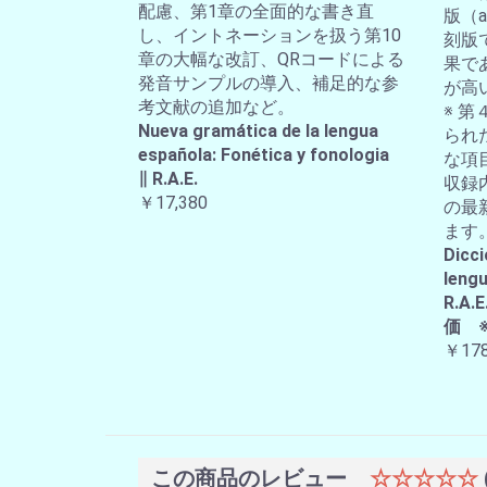
配慮、第1章の全面的な書き直
版（a-
し、イントネーションを扱う第10
刻版
章の大幅な改訂、QRコードによる
果で
発音サンプルの導入、補足的な参
が高
考文献の追加など。
※ 第
Nueva gramática de la lengua
られ
española: Fonética y fonologia
な項
∥ R.A.E.
収録
￥17,380
の最
ます
Dicci
lengu
R.
価 
￥178
この商品のレビュー
☆☆☆☆☆