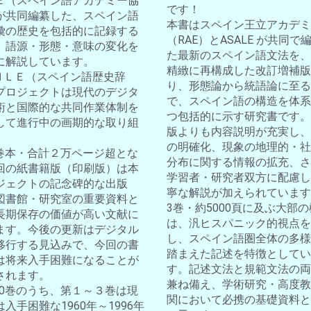
Ｅ（スペイン語アカデミー協
です！
が共同編纂した、スペイン語
本書はスペイン王立アカデミ
彙の歴史を包括的に記録する
（RAE）とASALE が共同で
。語源・形態・意味の変化を
た最新のスペイン語文法を、
に解説しています。
精緻に再構成した改訂増補版
ＤＨＬＥ（スペイン語歴史辞
り、形態論から統語論に至る
プロジェクトは現代のデジタ
で、スペイン語の構造を体系
術と国際的な共同作業体制を
つ包括的に示す研究書です。
して進行中の画期的な取り組
版よりも内容説明が充実し、
の明確化、現象の地理的・社
10巻本・合計２万ページ超とな
分布に関する情報の拡充、さ
回の紙書籍版（印刷版）は本
学習者・研究者双方に配慮し
ジェクトの記念碑的な出版
寧な解説が加えられています
図書館・研究室の重要資料と
3巻・約5000頁に及ぶ大部
長期保存の価値が高い文献に
は、汎ヒスパニック的視点を
ます。今後の更新はデジタル
し、スペイン語圏全体の多様
移行する見込みで、今回の書
踏まえた記述を特徴としてい
は将来入手困難になることが
す。記述文法と規範文法の両
されます。
兼ね備え、学術研究・高度教
全10巻のうち、第１～３巻は現
関において必携の基礎資料と
入手困難な1960年～1996年