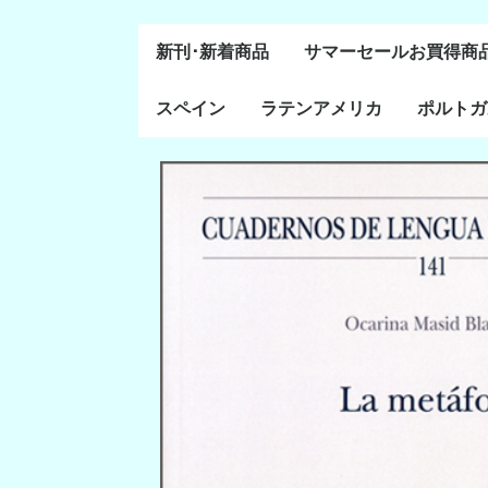
新刊･新着商品
サマーセールお買得商
スペイン
ラテンアメリカ
ポルトガ
通史・全般
８～１５世紀
１６～１８世紀
１８世紀末～２０世紀
20世紀後半以降
ラテン・アメリカ全般
メキシコ研究
中米・カリブ研究
キューバ研究
南米諸国
ペルー研究
チリ研究
アルゼンチン研究
ポルトガ
ブラジル
前半