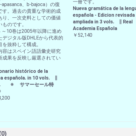
一冊です。
apasanca、b-bajoca）の復
Nueva gramática de la leng
です。過去の貴重な学術的成
española - Edicion revisada
あり、一次史料としての価値
ampliada in 3 vols. ∥ Real
いものです。
Academia Española
４～10巻は2005年以降に進め
￥52,140
たデジタル版DHLEから代表的
目を抜粋して構成。
内容はスペイン語語彙史研究
新成果を反映し厳選されてい
。
onario histórico de la
a española. in 10 vols. ∥
A.E. ※ サマーセール特
※
,200
(0)