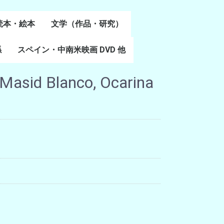
読本・絵本
文学（作品・研究）
書
係
スペイン・中南米映画 DVD 他
スペイン語文学
ポルトガル語文学
カタルーニャ文学
バスク文学
その他
 Masid Blanco, Ocarina