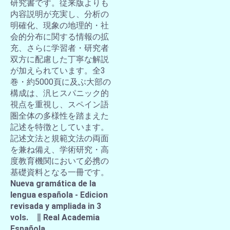
研究書です。従来版よりも
内容説明が充実し、分析の
明確化、現象の地理的・社
会的分布に関する情報の拡
充、さらに学習者・研究者
双方に配慮した丁寧な解説
が加えられています。全3
巻・約5000頁に及ぶ大部の
構成は、汎ヒスパニック的
視点を重視し、スペイン語
圏全体の多様性を踏まえた
記述を特徴としています。
記述文法と規範文法の両面
を兼ね備え、学術研究・高
度教育機関において必携の
基礎資料となる一冊です。
Nueva gramática de la
lengua española - Edicion
revisada y ampliada in 3
vols. ∥ Real Academia
Española