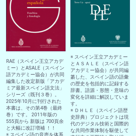
お買い物を続ける
カートへ進む
※ スペイン王立アカデミー
RAE（スペイン王立アカデ
とＡＳＡＬＥ（スペイン語
ミー）とASALE（スペイン
アカデミー協会）が共同編
語アカデミー協会）が共同
纂した、スペイン語の語彙
編集した改定新版「アカデ
の歴史を包括的に記録する
ミア最新スペイン語文法」
辞書。語源・形態・意味の
シリーズ（既刊３巻）。
変化を詳細に解説していま
2025年10月に刊行された
す。
本書は、その第4巻（最終
※ ＤＨＬＥ（スペイン語歴
巻）です。 2011年版の
史辞典）プロジェクトは現
555頁から 新版は 700頁余
代のデジタル技術と国際的
と大幅に改訂増補 ！！
な共同作業体制を駆使して
※ スペイン語の音声を体系