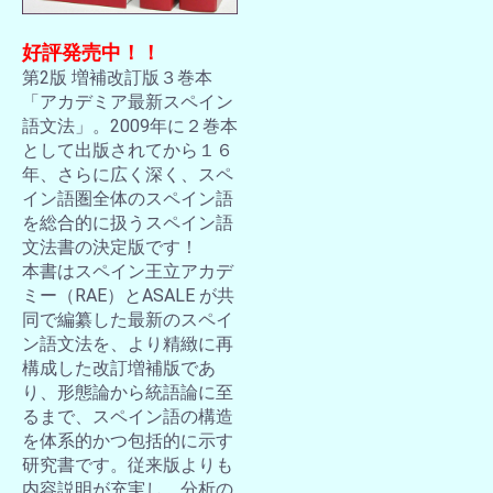
好評発売中！！
第2版 増補改訂版３巻本
「アカデミア最新スペイン
語文法」。2009年に２巻本
として出版されてから１６
年、さらに広く深く、スペ
イン語圏全体のスペイン語
を総合的に扱うスペイン語
文法書の決定版です！
本書はスペイン王立アカデ
ミー（RAE）とASALE が共
同で編纂した最新のスペイ
ン語文法を、より精緻に再
構成した改訂増補版であ
り、形態論から統語論に至
るまで、スペイン語の構造
を体系的かつ包括的に示す
研究書です。従来版よりも
内容説明が充実し、分析の