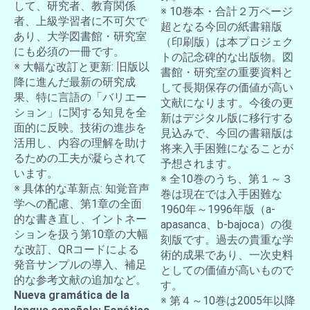
して、研究者、教育関係
※ 10巻本・合計２万ページ
者、上級学習者に不可欠で
超となる今回の紙書籍版
あり、大学図書館・研究室
（印刷版）は本プロジェク
にも必須の一冊です。
トの記念碑的な出版物。図
※ 大幅な改訂と更新: 旧版以
書館・研究室の重要資料と
降に進んだ最新の研究成
して長期保存の価値が高い
果、特に言語の「バリエー
文献になります。今後の更
ション」に関する知見を全
新はデジタル版に移行する
面的に反映。技術の進歩を
見込みで、今回の書籍版は
活用し、内容の理解を助け
将来入手困難になることが
るための工夫が凝らされて
予想されます。
います。
※ 全10巻のうち、第１～３
※ 具体的な革新点: 知覚音声
巻は現在では入手困難な
学への配慮、第1章の全面
1960年～1996年版（a-
的な書き直し、イントネー
apasanca、b-bajoca）の復
ションを扱う第10章の大幅
刻版です。過去の貴重な学
な改訂、QRコードによる
術的成果であり、一次史料
発音サンプルの導入、補足
としての価値が高いもので
的な参考文献の追加など。
す。
Nueva gramática de la
※ 第４～10巻は2005年以降