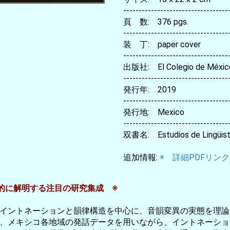
----------------------------------
頁 数: 376 pgs.
----------------------------------
装 丁: paper cover
----------------------------------
出版社: El Colegio de Méxic
----------------------------------
発行年: 2019
----------------------------------
発行地: Mexico
----------------------------------
双書名: Estudios de Lingüisti
追加情報:
※ 詳細PDFリンク
的に解明する注目の研究集成 ※
イントネーションと韻律構造を中心に、音韻変異の実態を理論
、メキシコ各地域の発話データを用いながら、イントネーショ