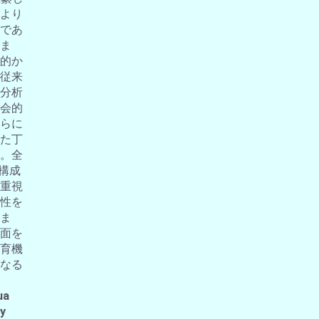
より
であ
ま
的か
従来
分析
会的
らに
た丁
。全
の構成
重視
性を
ま
面を
育機
なる
ua
 y