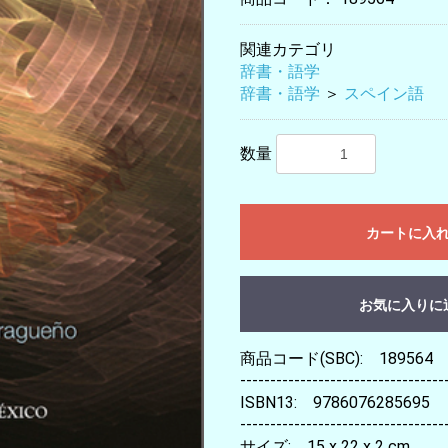
関連カテゴリ
辞書・語学
辞書・語学
＞
スペイン語
数量
カートに入
お気に入りに
商品コード(SBC): 189564
----------------------------------
ISBN13: 9786076285695
----------------------------------
サイズ: 15 x 22 x 2 cm