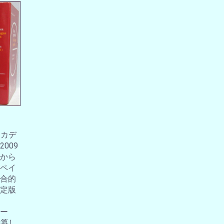
アカデ
009
から
ペイ
合的
定版
ー
編纂し