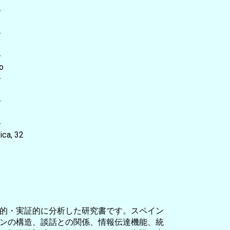
-
-
-
o
-
-
-
ca, 32
的・実証的に分析した研究書です。スペイン
ンの構造、談話との関係、情報伝達機能、統