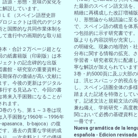
。語源・形態・意味の変化を
た最新のスペイン語文法を、
に解説しています。
精緻に再構成した改訂増補版
ＤＨＬＥ（スペイン語歴史辞
り、形態論から統語論に至る
プロジェクトは現代のデジタ
で、スペイン語の構造を体系
術と国際的な共同作業体制を
つ包括的に示す研究書です。
して進行中の画期的な取り組
版よりも内容説明が充実し、
の明確化、現象の地理的・社
10巻本・合計２万ページ超とな
分布に関する情報の拡充、さ
回の紙書籍版（印刷版）は本
学習者・研究者双方に配慮し
ジェクトの記念碑的な出版
寧な解説が加えられています
図書館・研究室の重要資料と
3巻・約5000頁に及ぶ大部
長期保存の価値が高い文献に
は、汎ヒスパニック的視点を
ます。今後の更新はデジタル
し、スペイン語圏全体の多様
移行する見込みで、今回の書
踏まえた記述を特徴としてい
は将来入手困難になることが
す。記述文法と規範文法の両
されます。
兼ね備え、学術研究・高度教
全10巻のうち、第１～３巻は現
関において必携の基礎資料と
入手困難な1960年～1996年
一冊です。
apasanca、b-bajoca）の復
Nueva gramática de la leng
です。過去の貴重な学術的成
española - Edicion revisada
あり、一次史料としての価値