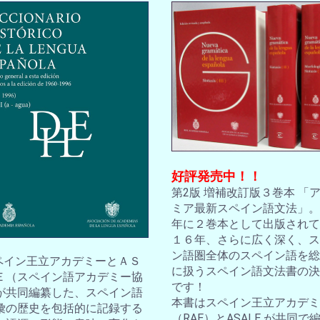
好評発売中！！
第2版 増補改訂版３巻本 「
ミア最新スペイン語文法」。2
年に２巻本として出版されて
１６年、さらに広く深く、ス
ン語圏全体のスペイン語を総
スペイン王立アカデミーとＡＳ
に扱うスペイン語文法書の決
Ｅ（スペイン語アカデミー協
です！
が共同編纂した、スペイン語
本書はスペイン王立アカデミ
彙の歴史を包括的に記録する
（RAE）とASALE が共同で