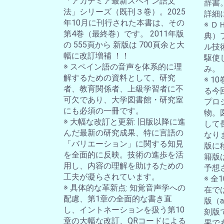
「アカデミア最新スペイン語文
辞書
法」シリーズ（既刊３巻）。2025
詳細
年10月に刊行された本書は、その
※ 
第4巻（最終巻）です。 2011年版
典）
の 555頁から 新版は 700頁余と大
ル技
幅に改訂増補 ！！
駆使
※ スペイン語の音声を体系的に理
み。
解するための資料として、研究
※ 
者、教育関係者、上級学習者に不
る今
可欠であり、大学図書館・研究室
プロ
にも必須の一冊です。
物。
※ 大幅な改訂と更新: 旧版以降に進
して
んだ最新の研究成果、特に言語の
なり
「バリエーション」に関する知見
版に
を全面的に反映。技術の進歩を活
籍版
用し、内容の理解を助けるための
予想
工夫が凝らされています。
※ 
※ 具体的な革新点: 知覚音声学への
在では
配慮、第1章の全面的な書き直
版（a-
し、イントネーションを扱う第10
刻版
章の大幅な改訂、QRコードによる
果で