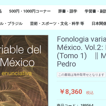
品
500円・1000円コーナー
辞書・語学
学習書・副
ル・ブラジル
芸術・スポーツ・文化・科学 等
スペイン語
ポルトガル語
Lenguas Ibericas
Lenguas Indigenas
スペインの教科書
その他
学習教材
副読本教材
絵本・児童
日本関
ル研究
研究
美術
音楽・舞踊
スポーツ
演劇・映画
料理・食文化
マンガ・コミック
その他
Fonologia varia
México. Vol.2:
(Tomo 1) ∥ Ma
Pedro
この書籍は海外取寄せとなります
￥8,360
税込
商品コード：
189564