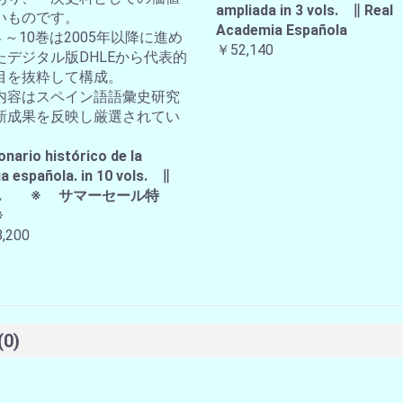
ampliada in 3 vols. ∥ Real
いものです。
Academia Española
４～10巻は2005年以降に進め
￥52,140
たデジタル版DHLEから代表的
目を抜粋して構成。
内容はスペイン語語彙史研究
新成果を反映し厳選されてい
。
onario histórico de la
a española. in 10 vols. ∥
A.E. ※ サマーセール特
※
,200
(0)