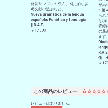
発音サンプルの導入、補足的な参
が高
考文献の追加など。
※ 第
Nueva gramática de la lengua
られ
española: Fonética y fonologia
な項
∥ R.A.E.
収録
￥17,380
の最
ます
Dicci
lengu
R.
価 
￥178
この商品のレビュー
☆☆☆☆☆
レビューはありません。