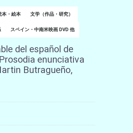
読本・絵本
文学（作品・研究）
書
係
スペイン・中南米映画 DVD 他
スペイン語文学
ポルトガル語文学
カタルーニャ文学
バスク文学
その他
ble del español de
 Prosodia enunciativa
rtin Butragueño,