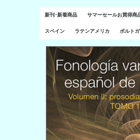
新刊･新着商品
サマーセールお買得商
スペイン
ラテンアメリカ
ポルトガ
通史・全般
８～１５世紀
１６～１８世紀
１８世紀末～２０世紀
20世紀後半以降
ラテン・アメリカ全般
メキシコ研究
中米・カリブ研究
キューバ研究
南米諸国
ペルー研究
チリ研究
アルゼンチン研究
ポルトガ
ブラジル
前半