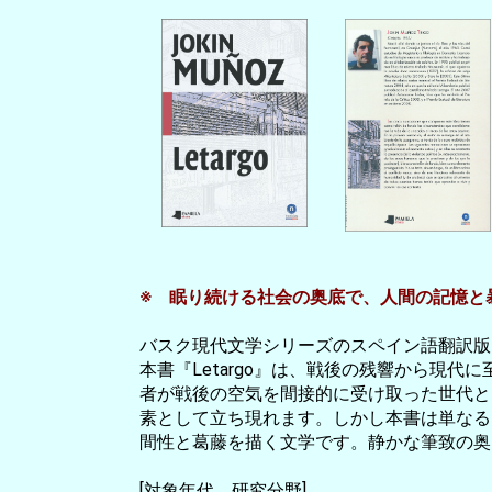
※ 眠り続ける社会の奥底で、人間の記憶と
バスク現代文学シリーズのスペイン語翻訳版
本書『Letargo』は、戦後の残響から現
者が戦後の空気を間接的に受け取った世代と
素として立ち現れます。しかし本書は単なる
間性と葛藤を描く文学です。静かな筆致の奥
[対象年代、研究分野]