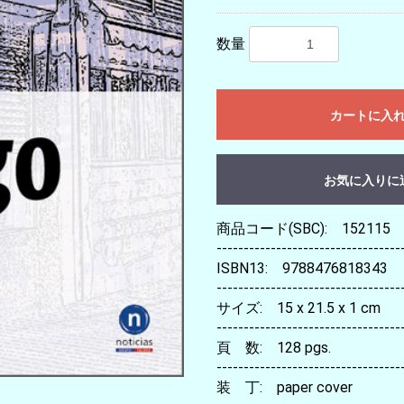
数量
カートに入
お気に入りに
商品コード(SBC): 152115
----------------------------------
ISBN13: 9788476818343
----------------------------------
サイズ: 15 x 21.5 x 1 cm
----------------------------------
頁 数: 128 pgs.
----------------------------------
装 丁: paper cover