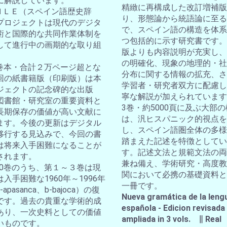
に解説しています。
精緻に再構成した改訂増補版
ＤＨＬＥ（スペイン語歴史辞
り、形態論から統語論に至る
プロジェクトは現代のデジタ
で、スペイン語の構造を体系
術と国際的な共同作業体制を
つ包括的に示す研究書です。
して進行中の画期的な取り組
版よりも内容説明が充実し、
の明確化、現象の地理的・社
10巻本・合計２万ページ超とな
分布に関する情報の拡充、さ
回の紙書籍版（印刷版）は本
学習者・研究者双方に配慮し
ジェクトの記念碑的な出版
寧な解説が加えられています
図書館・研究室の重要資料と
3巻・約5000頁に及ぶ大部
長期保存の価値が高い文献に
は、汎ヒスパニック的視点を
ます。今後の更新はデジタル
し、スペイン語圏全体の多様
移行する見込みで、今回の書
踏まえた記述を特徴としてい
は将来入手困難になることが
す。記述文法と規範文法の両
されます。
兼ね備え、学術研究・高度教
全10巻のうち、第１～３巻は現
関において必携の基礎資料と
入手困難な1960年～1996年
一冊です。
apasanca、b-bajoca）の復
Nueva gramática de la leng
です。過去の貴重な学術的成
española - Edicion revisada
あり、一次史料としての価値
ampliada in 3 vols. ∥ Real
いものです。