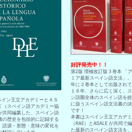
好評発売中！！
第2版 増補改訂版３巻本 「
ミア最新スペイン語文法」。2
年に２巻本として出版されて
１６年、さらに広く深く、ス
ン語圏全体のスペイン語を総
スペイン王立アカデミーとＡＳ
に扱うスペイン語文法書の決
Ｅ（スペイン語アカデミー協
です！
が共同編纂した、スペイン語
本書はスペイン王立アカデミ
彙の歴史を包括的に記録する
（RAE）とASALE が共同で
。語源・形態・意味の変化を
た最新のスペイン語文法を、