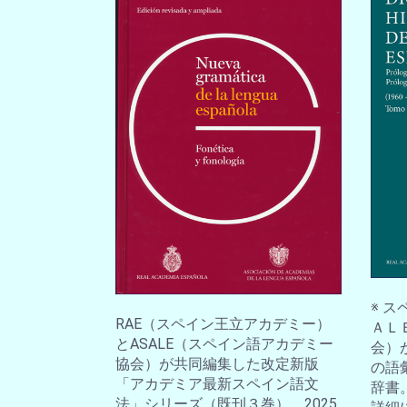
※ 
RAE（スペイン王立アカデミー）
ＡＬ
とASALE（スペイン語アカデミー
会）
協会）が共同編集した改定新版
の語
「アカデミア最新スペイン語文
辞書
法」シリーズ（既刊３巻）。2025