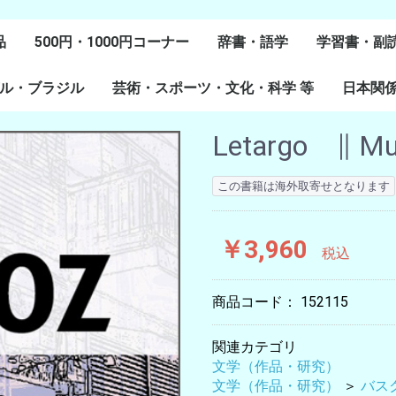
品
500円・1000円コーナー
辞書・語学
学習書・副
ル・ブラジル
芸術・スポーツ・文化・科学 等
スペイン語
ポルトガル語
Lenguas Ibericas
Lenguas Indigenas
スペインの教科書
その他
学習教材
副読本教材
絵本・児童
日本関
ル研究
研究
美術
音楽・舞踊
スポーツ
演劇・映画
料理・食文化
マンガ・コミック
その他
Letargo ∥ Muñ
この書籍は海外取寄せとなります
￥3,960
税込
商品コード：
152115
関連カテゴリ
文学（作品・研究）
文学（作品・研究）
＞
バス