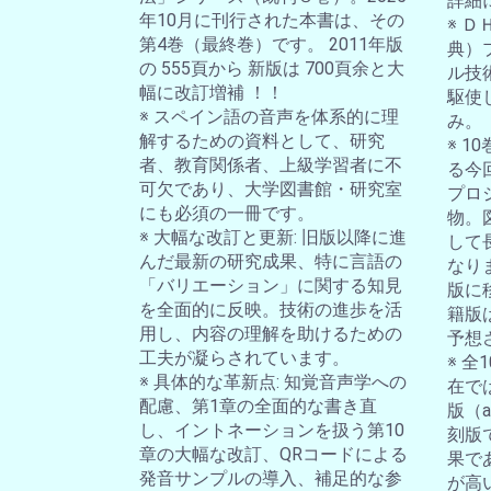
詳細
年10月に刊行された本書は、その
※ 
第4巻（最終巻）です。 2011年版
典）
の 555頁から 新版は 700頁余と大
ル技
幅に改訂増補 ！！
駆使
※ スペイン語の音声を体系的に理
み。
解するための資料として、研究
※ 
者、教育関係者、上級学習者に不
る今
可欠であり、大学図書館・研究室
プロ
にも必須の一冊です。
物。
※ 大幅な改訂と更新: 旧版以降に進
して
んだ最新の研究成果、特に言語の
なり
「バリエーション」に関する知見
版に
を全面的に反映。技術の進歩を活
籍版
用し、内容の理解を助けるための
予想
工夫が凝らされています。
※ 
※ 具体的な革新点: 知覚音声学への
在では
配慮、第1章の全面的な書き直
版（a-
し、イントネーションを扱う第10
刻版
章の大幅な改訂、QRコードによる
果で
発音サンプルの導入、補足的な参
が高