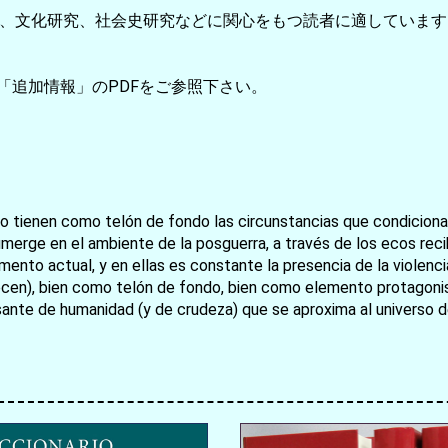
、文化研究、社会史研究などに関心をもつ読者に適しています
「追加情報」のPDFをご参照下さい。
お買い物を続ける
カートへ進む
 tienen como telón de fondo las circunstancias que condicionaron
sumerge en el ambiente de la posguerra, a través de los ecos rec
nto actual, y en ellas es constante la presencia de la violenci
cen), bien como telón de fondo, bien como elemento protagonist
ebosante de humanidad (y de crudeza) que se aproxima al univers