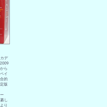
アカデ
009
から
ペイ
合的
定版
ー
編纂し
より