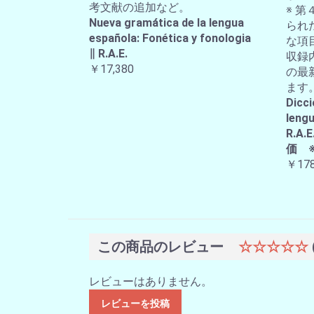
考文献の追加など。
※ 第
Nueva gramática de la lengua
られ
española: Fonética y fonologia
な項
∥ R.A.E.
収録
￥17,380
の最
ます
Dicci
lengu
R.
価 
￥178
この商品のレビュー
☆☆☆☆☆
レビューはありません。
レビューを投稿