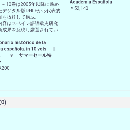
Academia Española
４～10巻は2005年以降に進め
￥52,140
たデジタル版DHLEから代表的
目を抜粋して構成。
内容はスペイン語語彙史研究
新成果を反映し厳選されてい
。
onario histórico de la
a española. in 10 vols. ∥
A.E. ※ サマーセール特
※
,200
(0)