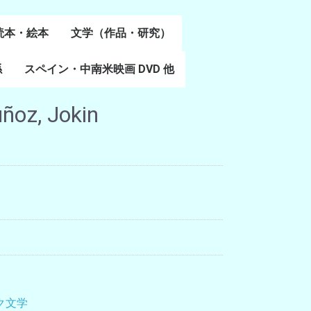
読本・絵本
文学（作品・研究）
書
係
スペイン・中南米映画 DVD 他
スペイン語文学
ポルトガル語文学
カタルーニャ文学
バスク文学
その他
oz, Jokin
ク文学