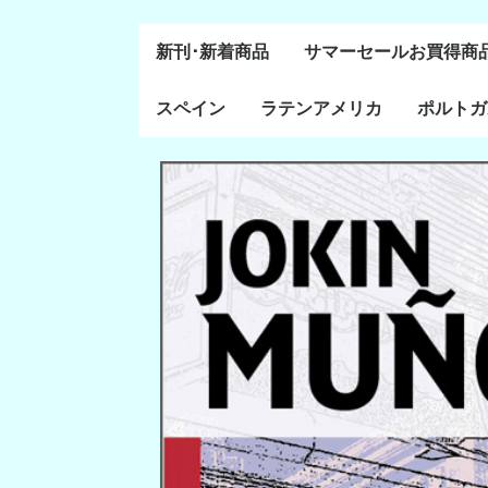
新刊･新着商品
サマーセールお買得商
スペイン
ラテンアメリカ
ポルトガ
通史・全般
８～１５世紀
１６～１８世紀
１８世紀末～２０世紀
20世紀後半以降
ラテン・アメリカ全般
メキシコ研究
中米・カリブ研究
キューバ研究
南米諸国
ペルー研究
チリ研究
アルゼンチン研究
ポルトガ
ブラジル
前半