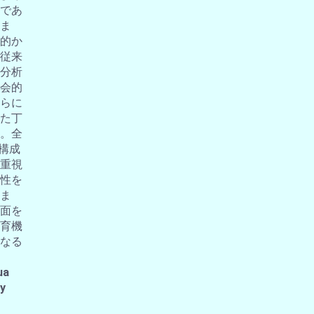
であ
ま
的か
従来
分析
会的
らに
た丁
。全
の構成
重視
性を
ま
面を
育機
なる
ua
 y