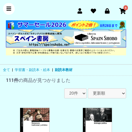
0
全て
|
学習書・副読本・絵本
|
副読本教材
111件
の商品が見つかりました