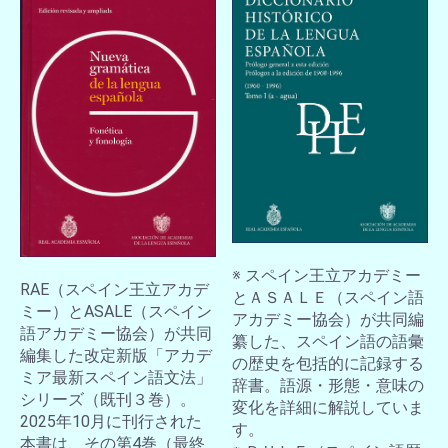
※ スペイン王立アカデミー
RAE（スペイン王立アカデ
とＡＳＡＬＥ（スペイン語
ミー）とASALE（スペイン
アカデミー協会）が共同編
語アカデミー協会）が共同
纂した、スペイン語の語彙
編集した改定新版「アカデ
の歴史を包括的に記録する
ミア最新スペイン語文法」
辞書。語源・形態・意味の
シリーズ（既刊３巻）。
変化を詳細に解説していま
2025年10月に刊行された
す。
本書は、その第4巻（最終