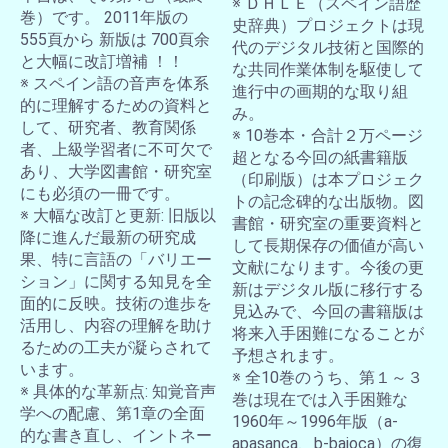
※ ＤＨＬＥ（スペイン語歴
巻）です。 2011年版の
史辞典）プロジェクトは現
555頁から 新版は 700頁余
代のデジタル技術と国際的
と大幅に改訂増補 ！！
な共同作業体制を駆使して
※ スペイン語の音声を体系
進行中の画期的な取り組
的に理解するための資料と
み。
して、研究者、教育関係
※ 10巻本・合計２万ページ
者、上級学習者に不可欠で
超となる今回の紙書籍版
あり、大学図書館・研究室
（印刷版）は本プロジェク
にも必須の一冊です。
トの記念碑的な出版物。図
※ 大幅な改訂と更新: 旧版以
書館・研究室の重要資料と
降に進んだ最新の研究成
して長期保存の価値が高い
果、特に言語の「バリエー
文献になります。今後の更
ション」に関する知見を全
新はデジタル版に移行する
面的に反映。技術の進歩を
見込みで、今回の書籍版は
活用し、内容の理解を助け
将来入手困難になることが
るための工夫が凝らされて
予想されます。
います。
※ 全10巻のうち、第１～３
※ 具体的な革新点: 知覚音声
巻は現在では入手困難な
学への配慮、第1章の全面
1960年～1996年版（a-
的な書き直し、イントネー
apasanca、b-bajoca）の復