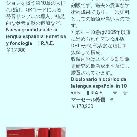
ションを扱う第10章の大幅
刻版です。過去の貴重な学
な改訂、QRコードによる
術的成果であり、一次史料
発音サンプルの導入、補足
としての価値が高いもので
的な参考文献の追加など。
す。
Nueva gramática de la
※ 第４～10巻は2005年以降
lengua española: Fonética
に進められたデジタル版
y fonologia ∥ R.A.E.
DHLEから代表的な項目を
￥17,380
抜粋して構成。
収録内容はスペイン語語彙
史研究の最新成果を反映し
厳選されています。
Diccionario histórico de
la lengua española. in 10
vols. ∥ R.A.E. ※ サ
マーセール特価 ※
￥178,200