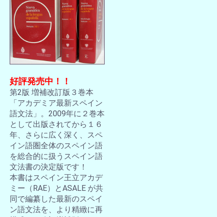
好評発売中！！
第2版 増補改訂版３巻本
「アカデミア最新スペイン
語文法」。2009年に２巻本
として出版されてから１６
年、さらに広く深く、スペ
イン語圏全体のスペイン語
を総合的に扱うスペイン語
文法書の決定版です！
本書はスペイン王立アカデ
ミー（RAE）とASALE が共
同で編纂した最新のスペイ
ン語文法を、より精緻に再