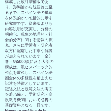
構成した改訂増補版であ
り、形態論から統語論に至
るまで、スペイン語の構造
を体系的かつ包括的に示す
研究書です。従来版よりも
内容説明が充実し、分析の
明確化、現象の地理的・社
会的分布に関する情報の拡
充、さらに学習者・研究者
双方に配慮した丁寧な解説
が加えられています。全3
巻・約5000頁に及ぶ大部の
構成は、汎ヒスパニック的
視点を重視し、スペイン語
圏全体の多様性を踏まえた
記述を特徴としています。
記述文法と規範文法の両面
を兼ね備え、学術研究・高
度教育機関において必携の
基礎資料となる一冊です。
Nueva gramática de la