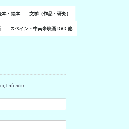
読本・絵本
文学（作品・研究）
書
係
スペイン・中南米映画 DVD 他
スペイン語文学
ポルトガル語文学
カタルーニャ文学
バスク文学
その他
rn, Lafcadio