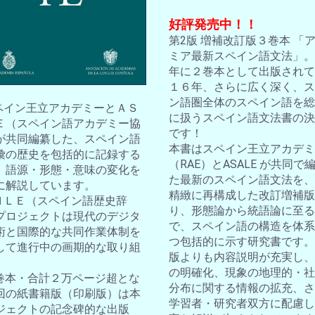
好評発売中！！
第2版 増補改訂版３巻本 「
ミア最新スペイン語文法」。2
年に２巻本として出版されて
１６年、さらに広く深く、ス
ン語圏全体のスペイン語を総
スペイン王立アカデミーとＡＳ
に扱うスペイン語文法書の決
Ｅ（スペイン語アカデミー協
です！
が共同編纂した、スペイン語
本書はスペイン王立アカデミ
彙の歴史を包括的に記録する
（RAE）とASALE が共同で
。語源・形態・意味の変化を
た最新のスペイン語文法を、
に解説しています。
精緻に再構成した改訂増補版
ＤＨＬＥ（スペイン語歴史辞
り、形態論から統語論に至る
プロジェクトは現代のデジタ
で、スペイン語の構造を体系
術と国際的な共同作業体制を
つ包括的に示す研究書です。
して進行中の画期的な取り組
版よりも内容説明が充実し、
の明確化、現象の地理的・社
10巻本・合計２万ページ超とな
分布に関する情報の拡充、さ
回の紙書籍版（印刷版）は本
学習者・研究者双方に配慮し
ジェクトの記念碑的な出版