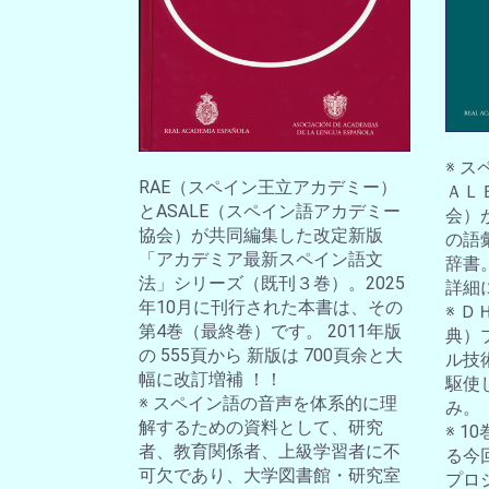
※ 
RAE（スペイン王立アカデミー）
ＡＬ
とASALE（スペイン語アカデミー
会）
協会）が共同編集した改定新版
の語
「アカデミア最新スペイン語文
辞書
法」シリーズ（既刊３巻）。2025
詳細
年10月に刊行された本書は、その
※ 
第4巻（最終巻）です。 2011年版
典）
の 555頁から 新版は 700頁余と大
ル技
幅に改訂増補 ！！
駆使
※ スペイン語の音声を体系的に理
み。
解するための資料として、研究
※ 
者、教育関係者、上級学習者に不
る今
可欠であり、大学図書館・研究室
プロ