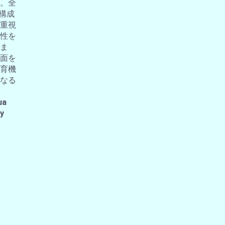
。全
の構成
重視
性を
ま
面を
育機
なる
ua
 y