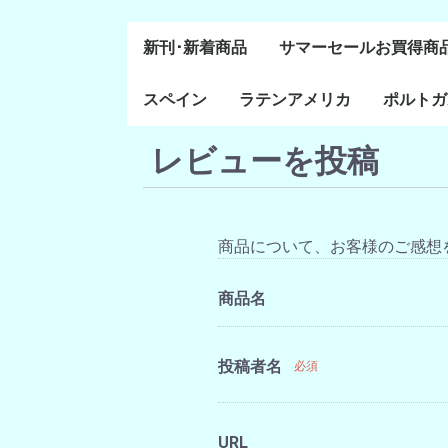
新刊･新着商品
サマーセールお買得商
スペイン
ラテンアメリカ
ポルトガ
通史・全般
８～１５世紀
１６～１８世紀
１８世紀末～２０世紀
20世紀後半以降
レビューを投稿
ラテン・アメリカ全般
メキシコ研究
中米・カリブ研究
キューバ研究
南米諸国
ペルー研究
チリ研究
アルゼンチン研究
ポルトガ
ブラジル
前半
商品について、お客様のご感想
商品名
投稿者名
必須
URL