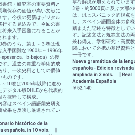
寧な解説が加えられています
図書館・研究室の重要資料と
3巻・約5000頁に及ぶ大部
長期保存の価値が高い文献に
は、汎ヒスパニック的視点を
ます。今後の更新はデジタル
し、スペイン語圏全体の多様
移行する見込みで、今回の書
踏まえた記述を特徴としてい
は将来入手困難になることが
す。記述文法と規範文法の両
されます。
兼ね備え、学術研究・高度教
全10巻のうち、第１～３巻は現
関において必携の基礎資料と
入手困難な1960年～1996年
一冊です。
apasanca、b-bajoca）の復
Nueva gramática de la leng
です。過去の貴重な学術的成
española - Edicion revisada
あり、一次史料としての価値
ampliada in 3 vols. ∥ Real
いものです。
Academia Española
４～10巻は2005年以降に進め
￥52,140
たデジタル版DHLEから代表的
目を抜粋して構成。
内容はスペイン語語彙史研究
新成果を反映し厳選されてい
。
onario histórico de la
a española. in 10 vols. ∥