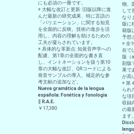
にも必須の一冊です。
物。
※ 大幅な改訂と更新: 旧版以降に進
して
んだ最新の研究成果、特に言語の
なり
「バリエーション」に関する知見
版に
を全面的に反映。技術の進歩を活
籍版
用し、内容の理解を助けるための
予想
工夫が凝らされています。
※ 
※ 具体的な革新点: 知覚音声学への
在では
配慮、第1章の全面的な書き直
版（a-
し、イントネーションを扱う第10
刻版
章の大幅な改訂、QRコードによる
果で
発音サンプルの導入、補足的な参
が高
考文献の追加など。
※ 第
Nueva gramática de la lengua
られ
española: Fonética y fonologia
な項
∥ R.A.E.
収録
￥17,380
の最
ます
Dicci
lengu