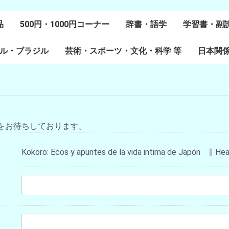
品
500円・1000円コーナー
辞書・語学
学習書・副
ル・ブラジル
芸術・スポーツ・文化・科学 等
スペイン語
ポルトガル語
Lenguas Ibericas
Lenguas Indigenas
スペインの教科書
その他
学習教材
副読本教材
絵本・児童
日本関
ル研究
研究
美術
音楽・舞踊
スポーツ
演劇・映画
料理・食文化
マンガ・コミック
その他
をお待ちしております。
Kokoro: Ecos y apuntes de la vida intima de Japón ∥ Hea