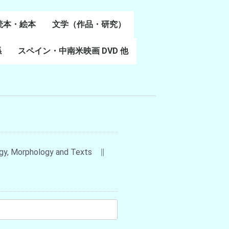
読本・絵本
文学（作品・研究）
書
係
スペイン・中南米映画 DVD 他
スペイン語文学
ポルトガル語文学
カタルーニャ文学
バスク文学
その他
logy, Morphology and Texts ∥