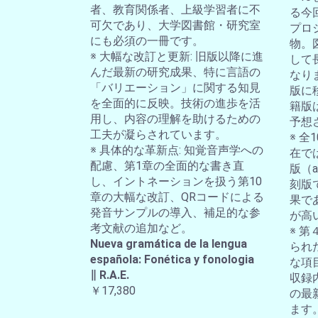
者、教育関係者、上級学習者に不
る今
可欠であり、大学図書館・研究室
プロ
にも必須の一冊です。
物。
※ 大幅な改訂と更新: 旧版以降に進
して
んだ最新の研究成果、特に言語の
なり
「バリエーション」に関する知見
版に
を全面的に反映。技術の進歩を活
籍版
用し、内容の理解を助けるための
予想
工夫が凝らされています。
※ 
※ 具体的な革新点: 知覚音声学への
在では
配慮、第1章の全面的な書き直
版（a-
し、イントネーションを扱う第10
刻版
章の大幅な改訂、QRコードによる
果で
発音サンプルの導入、補足的な参
が高
考文献の追加など。
※ 第
Nueva gramática de la lengua
られ
española: Fonética y fonologia
な項
∥ R.A.E.
収録
￥17,380
の最
ます