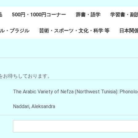
品
500円・1000円コーナー
辞書・語学
学習書・副
ル・ブラジル
芸術・スポーツ・文化・科学 等
スペイン語
ポルトガル語
Lenguas Ibericas
Lenguas Indigenas
スペインの教科書
その他
学習教材
副読本教材
絵本・児童
日本関
ル研究
研究
美術
音楽・舞踊
スポーツ
演劇・映画
料理・食文化
マンガ・コミック
その他
をお待ちしております。
The Arabic Variety of Nefza (Northwest Tunisia): Phono
Naddari, Aleksandra