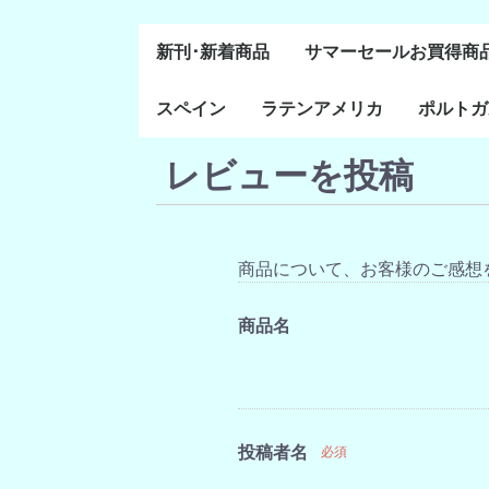
新刊･新着商品
サマーセールお買得商
スペイン
ラテンアメリカ
ポルトガ
通史・全般
８～１５世紀
１６～１８世紀
１８世紀末～２０世紀
20世紀後半以降
レビューを投稿
ラテン・アメリカ全般
メキシコ研究
中米・カリブ研究
キューバ研究
南米諸国
ペルー研究
チリ研究
アルゼンチン研究
ポルトガ
ブラジル
前半
商品について、お客様のご感想
商品名
投稿者名
必須