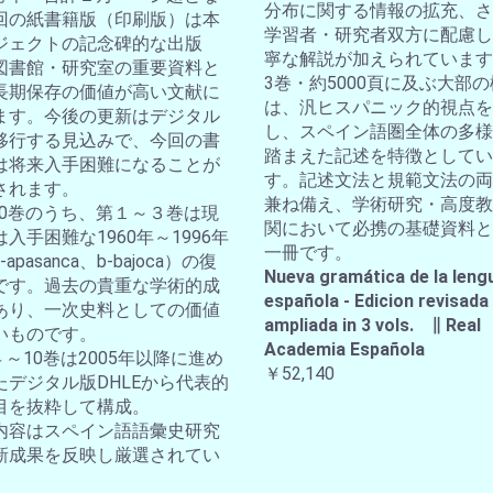
分布に関する情報の拡充、さ
回の紙書籍版（印刷版）は本
学習者・研究者双方に配慮し
ジェクトの記念碑的な出版
寧な解説が加えられています
図書館・研究室の重要資料と
3巻・約5000頁に及ぶ大部
長期保存の価値が高い文献に
は、汎ヒスパニック的視点を
ます。今後の更新はデジタル
し、スペイン語圏全体の多様
移行する見込みで、今回の書
踏まえた記述を特徴としてい
は将来入手困難になることが
す。記述文法と規範文法の両
されます。
兼ね備え、学術研究・高度教
全10巻のうち、第１～３巻は現
関において必携の基礎資料と
入手困難な1960年～1996年
一冊です。
apasanca、b-bajoca）の復
Nueva gramática de la leng
です。過去の貴重な学術的成
española - Edicion revisada
あり、一次史料としての価値
ampliada in 3 vols. ∥ Real
いものです。
Academia Española
４～10巻は2005年以降に進め
￥52,140
たデジタル版DHLEから代表的
目を抜粋して構成。
内容はスペイン語語彙史研究
新成果を反映し厳選されてい
。