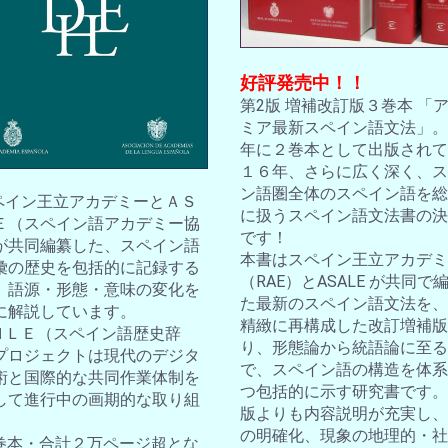
好評発売中！！
第2版 増補改訂版３巻本 「
ミア最新スペイン語文法」。2
年に２巻本として出版されて
１６年、さらに広く深く、ス
ン語圏全体のスペイン語を総
スペイン王立アカデミーとＡＳ
に扱うスペイン語文法書の決
Ｅ（スペイン語アカデミー協
です！
が共同編纂した、スペイン語
本書はスペイン王立アカデミ
彙の歴史を包括的に記録する
（RAE）とASALE が共同で
。語源・形態・意味の変化を
た最新のスペイン語文法を、
に解説しています。
精緻に再構成した改訂増補版
ＤＨＬＥ（スペイン語歴史辞
り、形態論から統語論に至る
プロジェクトは現代のデジタ
で、スペイン語の構造を体系
術と国際的な共同作業体制を
つ包括的に示す研究書です。
して進行中の画期的な取り組
版よりも内容説明が充実し、
の明確化、現象の地理的・社
10巻本・合計２万ページ超とな