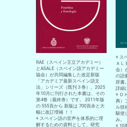
※ 
RAE（スペイン王立アカデミー）
ＡＬ
とASALE（スペイン語アカデミー
会）
協会）が共同編集した改定新版
の語
「アカデミア最新スペイン語文
辞書
法」シリーズ（既刊３巻）。2025
詳細
年10月に刊行された本書は、その
※ 
第4巻（最終巻）です。 2011年版
典）
の 555頁から 新版は 700頁余と大
ル技
幅に改訂増補 ！！
駆使
※ スペイン語の音声を体系的に理
み。
解するための資料として、研究
※ 