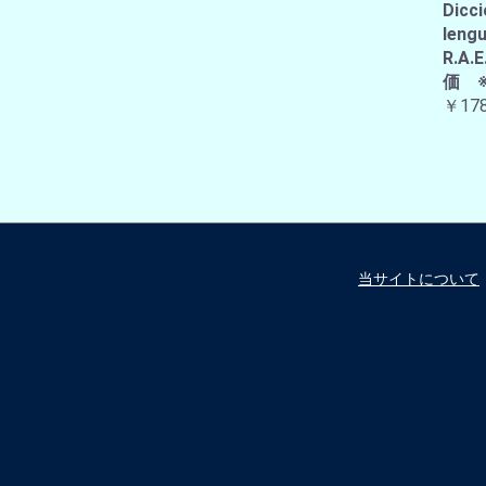
Dicci
lengu
R.
価 
￥178
当サイトについて