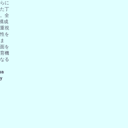
らに
た丁
。全
の構成
重視
性を
ま
面を
育機
なる
ua
 y