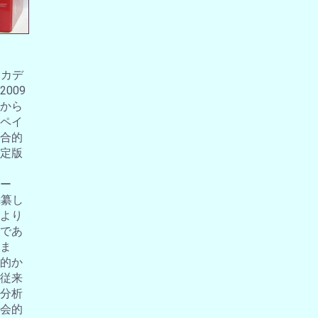
アカデ
009
から
ペイ
合的
定版
ー
編纂し
より
であ
ま
的か
従来
分析
会的