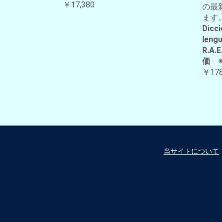
￥17,380
の最
ます
Dicci
lengu
R.
価 
￥178
当サイトについて