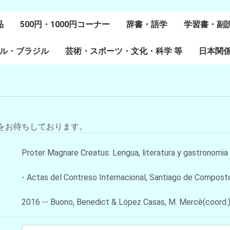
品
500円・1000円コーナー
辞書・語学
学習書・副
ル・ブラジル
芸術・スポーツ・文化・科学 等
スペイン語
ポルトガル語
Lenguas Ibericas
Lenguas Indigenas
スペインの教科書
その他
学習教材
副読本教材
絵本・児童
日本関
ル研究
研究
美術
音楽・舞踊
スポーツ
演劇・映画
料理・食文化
マンガ・コミック
その他
をお待ちしております。
Proter Magnare Creatus: Lengua, literatura y gastronomia e
- Actas del Contreso Internacional, Santiago de Compost
2016 -- Buono, Benedict & López Casas, M. Mercè(coord.