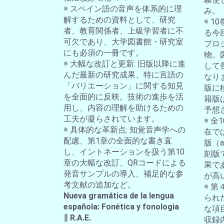
※ スペイン語の音声を体系的に理
み。
解するための資料として、研究
※ 
者、教育関係者、上級学習者に不
る今
可欠であり、大学図書館・研究室
プロ
にも必須の一冊です。
物。
※ 大幅な改訂と更新: 旧版以降に進
して
んだ最新の研究成果、特に言語の
なり
「バリエーション」に関する知見
版に
を全面的に反映。技術の進歩を活
籍版
用し、内容の理解を助けるための
予想
工夫が凝らされています。
※ 
※ 具体的な革新点: 知覚音声学への
在では
配慮、第1章の全面的な書き直
版（a-
し、イントネーションを扱う第10
刻版
章の大幅な改訂、QRコードによる
果で
発音サンプルの導入、補足的な参
が高
考文献の追加など。
※ 第
Nueva gramática de la lengua
られ
española: Fonética y fonologia
な項
∥ R.A.E.
収録