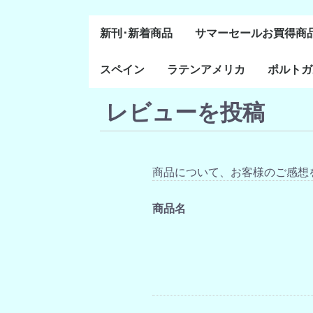
新刊･新着商品
サマーセールお買得商
スペイン
ラテンアメリカ
ポルトガ
通史・全般
８～１５世紀
１６～１８世紀
１８世紀末～２０世紀
20世紀後半以降
レビューを投稿
ラテン・アメリカ全般
メキシコ研究
中米・カリブ研究
キューバ研究
南米諸国
ペルー研究
チリ研究
アルゼンチン研究
ポルトガ
ブラジル
前半
商品について、お客様のご感想
商品名