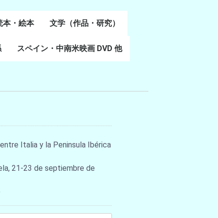
読本・絵本
文学（作品・研究）
書
係
スペイン・中南米映画 DVD 他
スペイン語文学
ポルトガル語文学
カタルーニャ文学
バスク文学
その他
ntre Italia y la Peninsula Ibérica
ela, 21-23 de septiembre de
)