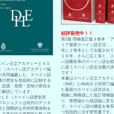
好評発売中！！
第2版 増補改訂版３巻本 「
ミア最新スペイン語文法」。2
年に２巻本として出版されて
１６年、さらに広く深く、ス
ン語圏全体のスペイン語を総
スペイン王立アカデミーとＡＳ
に扱うスペイン語文法書の決
Ｅ（スペイン語アカデミー協
です！
が共同編纂した、スペイン語
本書はスペイン王立アカデミ
彙の歴史を包括的に記録する
（RAE）とASALE が共同で
。語源・形態・意味の変化を
た最新のスペイン語文法を、
に解説しています。
精緻に再構成した改訂増補版
ＤＨＬＥ（スペイン語歴史辞
り、形態論から統語論に至る
プロジェクトは現代のデジタ
で、スペイン語の構造を体系
術と国際的な共同作業体制を
つ包括的に示す研究書です。
して進行中の画期的な取り組