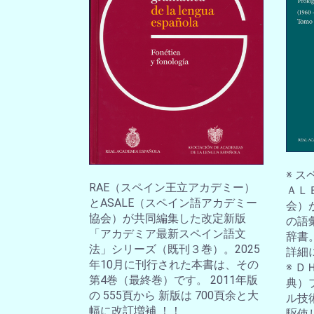
※ 
RAE（スペイン王立アカデミー）
ＡＬ
とASALE（スペイン語アカデミー
会）
協会）が共同編集した改定新版
の語
「アカデミア最新スペイン語文
辞書
法」シリーズ（既刊３巻）。2025
詳細
年10月に刊行された本書は、その
※ 
第4巻（最終巻）です。 2011年版
典）
の 555頁から 新版は 700頁余と大
ル技
幅に改訂増補 ！！
駆使