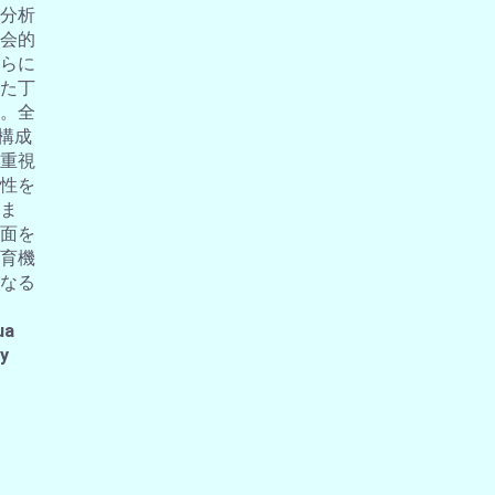
分析
会的
らに
た丁
。全
の構成
重視
性を
ま
面を
育機
なる
ua
 y