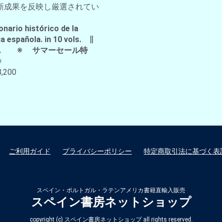
新成果を反映し厳選されてい
。
onario histórico de la
a española. in 10 vols. ∥
A.E. ※ サマーセール特
※
,200
ご利用ガイド
プライバシーポリシー
特定商取引法に基づく表
スペイン・ポルトガル・ラテンアメリカ書籍直輸入販売
スペイン書房ネットショップ
copyright (c) スペイン書房ネットショップ all rights reserved.