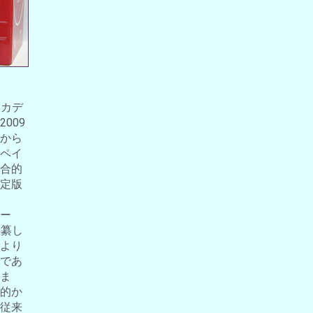
アカデ
009
から
ペイ
合的
定版
ー
編纂し
より
であ
ま
的か
従来