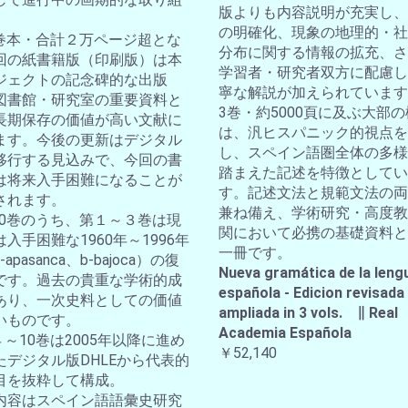
版よりも内容説明が充実し、
の明確化、現象の地理的・社
10巻本・合計２万ページ超とな
分布に関する情報の拡充、さ
回の紙書籍版（印刷版）は本
学習者・研究者双方に配慮し
ジェクトの記念碑的な出版
寧な解説が加えられています
図書館・研究室の重要資料と
3巻・約5000頁に及ぶ大部
長期保存の価値が高い文献に
は、汎ヒスパニック的視点を
ます。今後の更新はデジタル
し、スペイン語圏全体の多様
移行する見込みで、今回の書
踏まえた記述を特徴としてい
は将来入手困難になることが
す。記述文法と規範文法の両
されます。
兼ね備え、学術研究・高度教
全10巻のうち、第１～３巻は現
関において必携の基礎資料と
入手困難な1960年～1996年
一冊です。
apasanca、b-bajoca）の復
Nueva gramática de la leng
です。過去の貴重な学術的成
española - Edicion revisada
あり、一次史料としての価値
ampliada in 3 vols. ∥ Real
いものです。
Academia Española
４～10巻は2005年以降に進め
￥52,140
たデジタル版DHLEから代表的
目を抜粋して構成。
内容はスペイン語語彙史研究