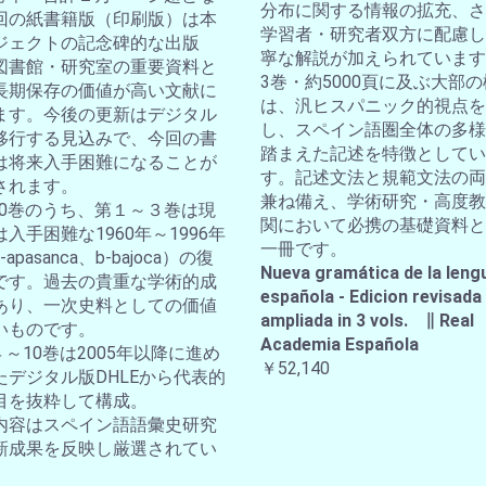
分布に関する情報の拡充、さ
回の紙書籍版（印刷版）は本
学習者・研究者双方に配慮し
ジェクトの記念碑的な出版
寧な解説が加えられています
図書館・研究室の重要資料と
3巻・約5000頁に及ぶ大部
長期保存の価値が高い文献に
は、汎ヒスパニック的視点を
ます。今後の更新はデジタル
し、スペイン語圏全体の多様
移行する見込みで、今回の書
踏まえた記述を特徴としてい
は将来入手困難になることが
す。記述文法と規範文法の両
されます。
兼ね備え、学術研究・高度教
全10巻のうち、第１～３巻は現
関において必携の基礎資料と
入手困難な1960年～1996年
一冊です。
apasanca、b-bajoca）の復
Nueva gramática de la leng
です。過去の貴重な学術的成
española - Edicion revisada
あり、一次史料としての価値
ampliada in 3 vols. ∥ Real
いものです。
Academia Española
４～10巻は2005年以降に進め
￥52,140
たデジタル版DHLEから代表的
目を抜粋して構成。
内容はスペイン語語彙史研究
新成果を反映し厳選されてい
。