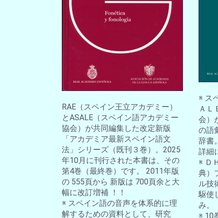
※ 
RAE（スペイン王立アカデミー）
ＡＬ
とASALE（スペイン語アカデミー
会）
協会）が共同編集した改定新版
の語
「アカデミア最新スペイン語文
辞書
法」シリーズ（既刊３巻）。2025
詳細
年10月に刊行された本書は、その
※ 
第4巻（最終巻）です。 2011年版
典）
の 555頁から 新版は 700頁余と大
ル技
幅に改訂増補 ！！
駆使
※ スペイン語の音声を体系的に理
み。
解するための資料として、研究
※ 