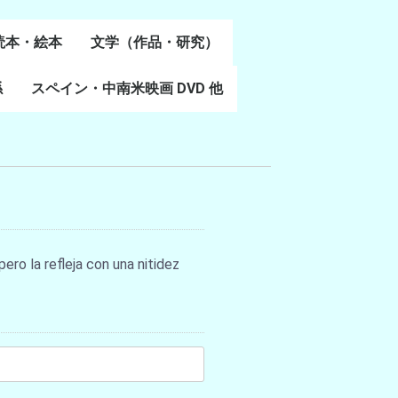
読本・絵本
文学（作品・研究）
書
係
スペイン・中南米映画 DVD 他
スペイン語文学
ポルトガル語文学
カタルーニャ文学
バスク文学
その他
ero la refleja con una nitidez