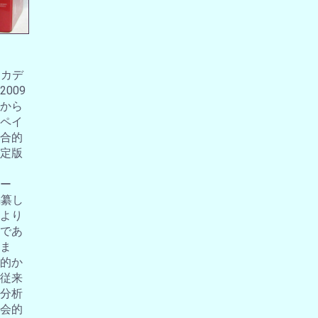
アカデ
009
から
ペイ
合的
定版
ー
編纂し
より
であ
ま
的か
従来
分析
会的