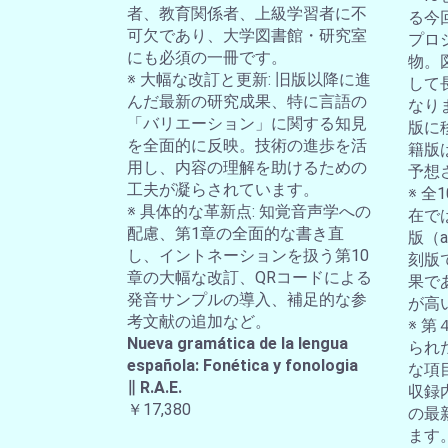
者、教育関係者、上級学習者に不
る今
可欠であり、大学図書館・研究室
プロ
にも必須の一冊です。
物。
※ 大幅な改訂と更新: 旧版以降に進
して
んだ最新の研究成果、特に言語の
なり
「バリエーション」に関する知見
版に
を全面的に反映。技術の進歩を活
籍版
用し、内容の理解を助けるための
予想
工夫が凝らされています。
※ 
※ 具体的な革新点: 知覚音声学への
在では
配慮、第1章の全面的な書き直
版（a-
し、イントネーションを扱う第10
刻版
章の大幅な改訂、QRコードによる
果で
発音サンプルの導入、補足的な参
が高
考文献の追加など。
※ 第
Nueva gramática de la lengua
られ
española: Fonética y fonologia
な項
∥ R.A.E.
収録
￥17,380
の最
ます