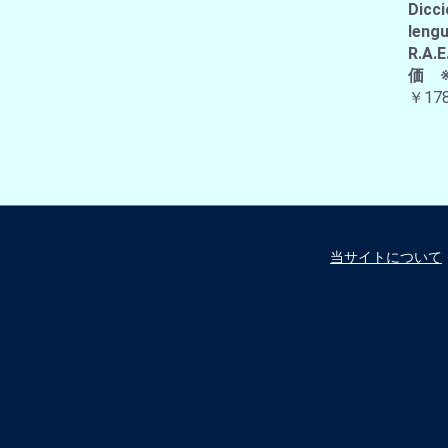
Dicci
lengu
R.
価 
￥178
当サイトについて