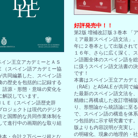
好評発売中！！
第2版 増補改訂版３巻本 「
ミア最新スペイン語文法」。2
年に２巻本として出版されて
１６年、さらに広く深く、ス
ン語圏全体のスペイン語を総
スペイン王立アカデミーとＡＳ
に扱うスペイン語文法書の決
Ｅ（スペイン語アカデミー協
です！
が共同編纂した、スペイン語
本書はスペイン王立アカデミ
彙の歴史を包括的に記録する
（RAE）とASALE が共同で
。語源・形態・意味の変化を
た最新のスペイン語文法を、
に解説しています。
精緻に再構成した改訂増補版
ＤＨＬＥ（スペイン語歴史辞
り、形態論から統語論に至る
プロジェクトは現代のデジタ
で、スペイン語の構造を体系
術と国際的な共同作業体制を
つ包括的に示す研究書です。
して進行中の画期的な取り組
版よりも内容説明が充実し、
の明確化、現象の地理的・社
10巻本・合計２万ページ超とな