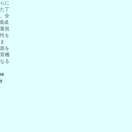
らに
た丁
。全
の構成
重視
性を
ま
面を
育機
なる
ua
 y