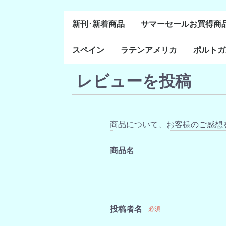
新刊･新着商品
サマーセールお買得商
スペイン
ラテンアメリカ
ポルトガ
通史・全般
８～１５世紀
１６～１８世紀
１８世紀末～２０世紀
20世紀後半以降
レビューを投稿
ラテン・アメリカ全般
メキシコ研究
中米・カリブ研究
キューバ研究
南米諸国
ペルー研究
チリ研究
アルゼンチン研究
ポルトガ
ブラジル
前半
商品について、お客様のご感想
商品名
投稿者名
必須