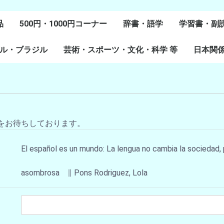
品
500円・1000円コーナー
辞書・語学
学習書・副
ル・ブラジル
芸術・スポーツ・文化・科学 等
スペイン語
ポルトガル語
Lenguas Ibericas
Lenguas Indigenas
スペインの教科書
その他
学習教材
副読本教材
絵本・児童
日本関
ル研究
研究
美術
音楽・舞踊
スポーツ
演劇・映画
料理・食文化
マンガ・コミック
その他
をお待ちしております。
El español es un mundo: La lengua no cambia la sociedad, p
asombrosa ∥ Pons Rodriguez, Lola