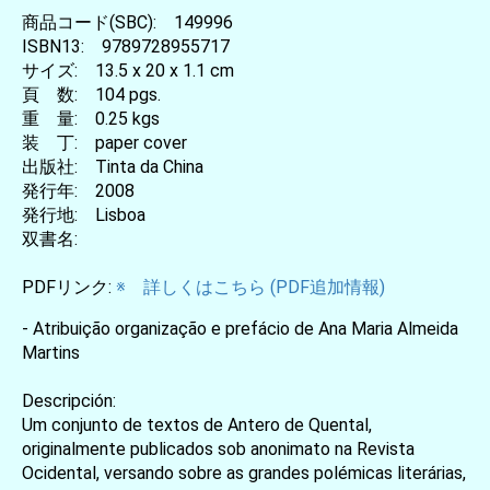
商品コード(SBC): 149996
ISBN13: 9789728955717
サイズ: 13.5 x 20 x 1.1 cm
頁 数: 104 pgs.
重 量: 0.25 kgs
装 丁: paper cover
出版社: Tinta da China
発行年: 2008
発行地: Lisboa
双書名:
PDFリンク:
※ 詳しくはこちら (PDF追加情報)
- Atribuição organização e prefácio de Ana Maria Almeida
Martins
Descripción:
Um conjunto de textos de Antero de Quental,
originalmente publicados sob anonimato na Revista
Ocidental, versando sobre as grandes polémicas literárias,