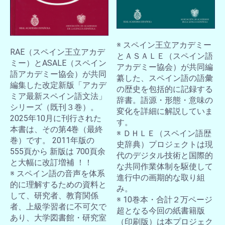
※ スペイン王立アカデミー
RAE（スペイン王立アカデ
お買い物を続ける
カートへ進む
とＡＳＡＬＥ（スペイン語
ミー）とASALE（スペイン
アカデミー協会）が共同編
語アカデミー協会）が共同
纂した、スペイン語の語彙
編集した改定新版「アカデ
の歴史を包括的に記録する
ミア最新スペイン語文法」
辞書。語源・形態・意味の
シリーズ（既刊３巻）。
変化を詳細に解説していま
2025年10月に刊行された
す。
本書は、その第4巻（最終
※ ＤＨＬＥ（スペイン語歴
巻）です。 2011年版の
史辞典）プロジェクトは現
555頁から 新版は 700頁余
代のデジタル技術と国際的
と大幅に改訂増補 ！！
な共同作業体制を駆使して
※ スペイン語の音声を体系
進行中の画期的な取り組
的に理解するための資料と
み。
して、研究者、教育関係
※ 10巻本・合計２万ページ
者、上級学習者に不可欠で
超となる今回の紙書籍版
あり、大学図書館・研究室
（印刷版）は本プロジェク