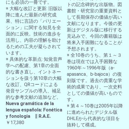
にも必須の一冊です。
トの記念碑的な出版物。図
※ 大幅な改訂と更新: 旧版以
書館・研究室の重要資料と
降に進んだ最新の研究成
して長期保存の価値が高い
果、特に言語の「バリエー
文献になります。今後の更
ション」に関する知見を全
新はデジタル版に移行する
面的に反映。技術の進歩を
見込みで、今回の書籍版は
活用し、内容の理解を助け
将来入手困難になることが
るための工夫が凝らされて
予想されます。
います。
※ 全10巻のうち、第１～３
※ 具体的な革新点: 知覚音声
巻は現在では入手困難な
学への配慮、第1章の全面
1960年～1996年版（a-
的な書き直し、イントネー
apasanca、b-bajoca）の復
ションを扱う第10章の大幅
刻版です。過去の貴重な学
な改訂、QRコードによる
術的成果であり、一次史料
発音サンプルの導入、補足
としての価値が高いもので
的な参考文献の追加など。
す。
Nueva gramática de la
※ 第４～10巻は2005年以降
lengua española: Fonética
に進められたデジタル版
y fonologia ∥ R.A.E.
DHLEから代表的な項目を
￥17,380
抜粋して構成。