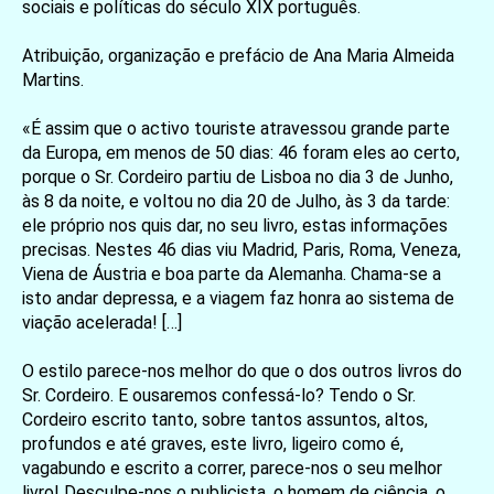
sociais e políticas do século XIX português.
Atribuição, organização e prefácio de Ana Maria Almeida
Martins.
«É assim que o activo touriste atravessou grande parte
da Europa, em menos de 50 dias: 46 foram eles ao certo,
porque o Sr. Cordeiro partiu de Lisboa no dia 3 de Junho,
às 8 da noite, e voltou no dia 20 de Julho, às 3 da tarde:
ele próprio nos quis dar, no seu livro, estas informações
precisas. Nestes 46 dias viu Madrid, Paris, Roma, Veneza,
Viena de Áustria e boa parte da Alemanha. Chama‑se a
isto andar depressa, e a viagem faz honra ao sistema de
viação acelerada! […]
O estilo parece‑nos melhor do que o dos outros livros do
Sr. Cordeiro. E ousaremos confessá‑lo? Tendo o Sr.
Cordeiro escrito tanto, sobre tantos assuntos, altos,
profundos e até graves, este livro, ligeiro como é,
vagabundo e escrito a correr, parece‑nos o seu melhor
livro! Desculpe‑nos o publicista, o homem de ciência, o