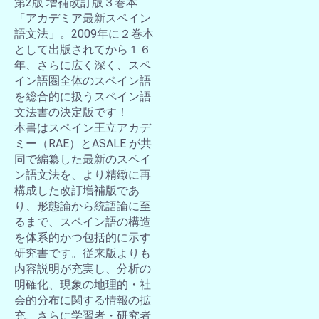
第2版 増補改訂版３巻本
「アカデミア最新スペイン
語文法」。2009年に２巻本
として出版されてから１６
年、さらに広く深く、スペ
イン語圏全体のスペイン語
を総合的に扱うスペイン語
文法書の決定版です！
本書はスペイン王立アカデ
ミー（RAE）とASALE が共
同で編纂した最新のスペイ
ン語文法を、より精緻に再
構成した改訂増補版であ
り、形態論から統語論に至
るまで、スペイン語の構造
を体系的かつ包括的に示す
研究書です。従来版よりも
内容説明が充実し、分析の
明確化、現象の地理的・社
会的分布に関する情報の拡
充、さらに学習者・研究者