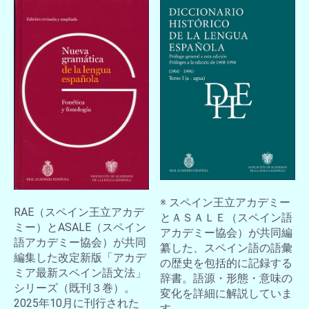
※ スペイン王立アカデミー
RAE（スペイン王立アカデ
とＡＳＡＬＥ（スペイン語
ミー）とASALE（スペイン
アカデミー協会）が共同編
語アカデミー協会）が共同
纂した、スペイン語の語彙
編集した改定新版「アカデ
の歴史を包括的に記録する
ミア最新スペイン語文法」
辞書。語源・形態・意味の
シリーズ（既刊３巻）。
変化を詳細に解説していま
2025年10月に刊行された
す。