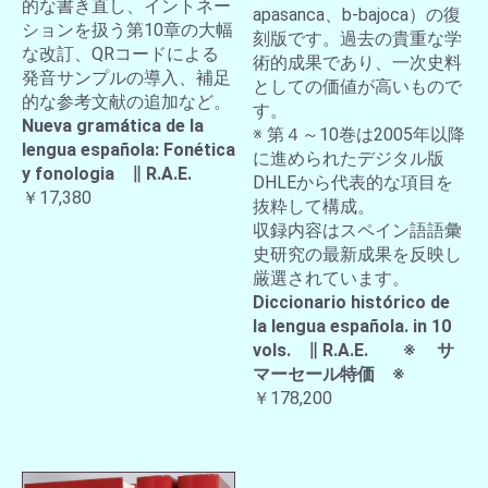
的な書き直し、イントネー
apasanca、b-bajoca）の復
ションを扱う第10章の大幅
刻版です。過去の貴重な学
な改訂、QRコードによる
術的成果であり、一次史料
発音サンプルの導入、補足
としての価値が高いもので
的な参考文献の追加など。
す。
Nueva gramática de la
※ 第４～10巻は2005年以降
lengua española: Fonética
に進められたデジタル版
y fonologia ∥ R.A.E.
DHLEから代表的な項目を
￥17,380
抜粋して構成。
収録内容はスペイン語語彙
史研究の最新成果を反映し
厳選されています。
Diccionario histórico de
la lengua española. in 10
vols. ∥ R.A.E. ※ サ
マーセール特価 ※
￥178,200