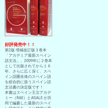
好評発売中！！
第2版 増補改訂版３巻本
「アカデミア最新スペイン
語文法」。2009年に２巻本
として出版されてから１６
年、さらに広く深く、スペ
イン語圏全体のスペイン語
を総合的に扱うスペイン語
文法書の決定版です！
本書はスペイン王立アカデ
ミー（RAE）とASALE が共
同で編纂した最新のスペイ