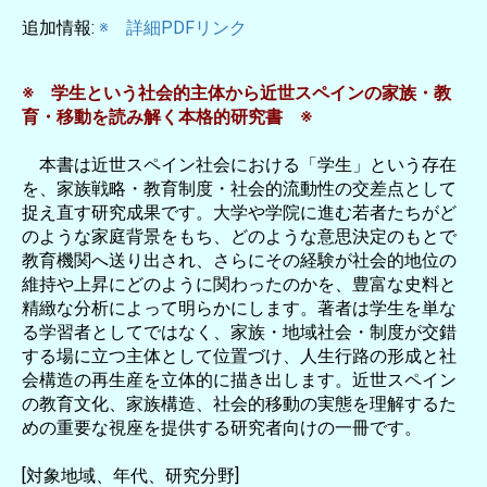
追加情報:
※ 詳細PDFリンク
※ 学生という社会的主体から近世スペインの家族・教
育・移動を読み解く本格的研究書 ※
本書は近世スペイン社会における「学生」という存在
を、家族戦略・教育制度・社会的流動性の交差点として
捉え直す研究成果です。大学や学院に進む若者たちがど
のような家庭背景をもち、どのような意思決定のもとで
教育機関へ送り出され、さらにその経験が社会的地位の
維持や上昇にどのように関わったのかを、豊富な史料と
精緻な分析によって明らかにします。著者は学生を単な
る学習者としてではなく、家族・地域社会・制度が交錯
する場に立つ主体として位置づけ、人生行路の形成と社
会構造の再生産を立体的に描き出します。近世スペイン
の教育文化、家族構造、社会的移動の実態を理解するた
めの重要な視座を提供する研究者向けの一冊です。
[対象地域、年代、研究分野]