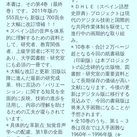
本書は、その第4巻（最終
※ ＤＨＬＥ（スペイン語歴
巻）です。 2011年版の
史辞典）プロジェクトは現
555頁から 新版は 700頁余
代のデジタル技術と国際的
と大幅に改訂増補 ！！
な共同作業体制を駆使して
※ スペイン語の音声を体系
進行中の画期的な取り組
的に理解するための資料と
み。
して、研究者、教育関係
※ 10巻本・合計２万ページ
者、上級学習者に不可欠で
超となる今回の紙書籍版
あり、大学図書館・研究室
（印刷版）は本プロジェク
にも必須の一冊です。
トの記念碑的な出版物。図
※ 大幅な改訂と更新: 旧版以
書館・研究室の重要資料と
降に進んだ最新の研究成
して長期保存の価値が高い
果、特に言語の「バリエー
文献になります。今後の更
ション」に関する知見を全
新はデジタル版に移行する
面的に反映。技術の進歩を
見込みで、今回の書籍版は
活用し、内容の理解を助け
将来入手困難になることが
るための工夫が凝らされて
予想されます。
います。
※ 全10巻のうち、第１～３
※ 具体的な革新点: 知覚音声
巻は現在では入手困難な
学への配慮、第1章の全面
1960年～1996年版（a-