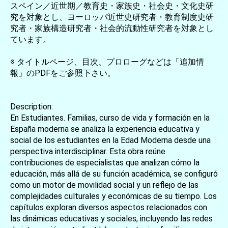
スペイン／近世期／教育史・家族史・社会史・文化史研
究を対象とし、ヨーロッパ近世史研究者・教育制度史研
究者・家族構造研究者・社会的流動性研究者を対象とし
ています。
※ タイトルページ、目次、プロローグなどは「追加情
報」のPDFをご参照下さい。
Description:
En Estudiantes. Familias, curso de vida y formación en la
España moderna se analiza la experiencia educativa y
social de los estudiantes en la Edad Moderna desde una
perspectiva interdisciplinar. Esta obra reúne
contribuciones de especialistas que analizan cómo la
educación, más allá de su función académica, se configuró
como un motor de movilidad social y un reflejo de las
complejidades culturales y económicas de su tiempo. Los
capítulos exploran diversos aspectos relacionados con
las dinámicas educativas y sociales, incluyendo las redes