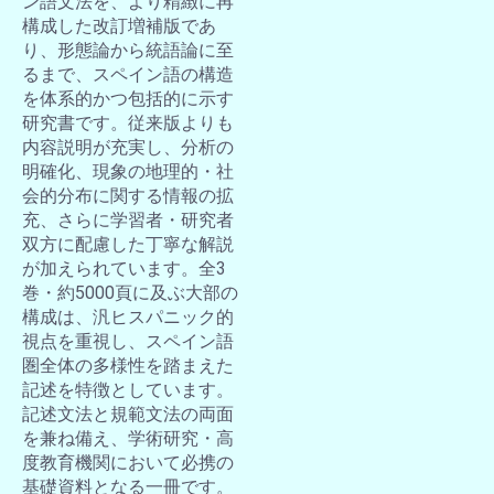
ン語文法を、より精緻に再
構成した改訂増補版であ
り、形態論から統語論に至
るまで、スペイン語の構造
を体系的かつ包括的に示す
研究書です。従来版よりも
内容説明が充実し、分析の
明確化、現象の地理的・社
会的分布に関する情報の拡
充、さらに学習者・研究者
双方に配慮した丁寧な解説
が加えられています。全3
巻・約5000頁に及ぶ大部の
構成は、汎ヒスパニック的
視点を重視し、スペイン語
圏全体の多様性を踏まえた
記述を特徴としています。
記述文法と規範文法の両面
を兼ね備え、学術研究・高
度教育機関において必携の
基礎資料となる一冊です。