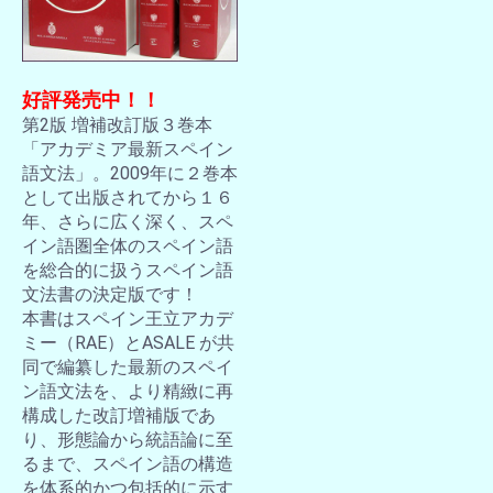
好評発売中！！
第2版 増補改訂版３巻本
「アカデミア最新スペイン
語文法」。2009年に２巻本
として出版されてから１６
年、さらに広く深く、スペ
イン語圏全体のスペイン語
を総合的に扱うスペイン語
文法書の決定版です！
本書はスペイン王立アカデ
ミー（RAE）とASALE が共
同で編纂した最新のスペイ
ン語文法を、より精緻に再
構成した改訂増補版であ
り、形態論から統語論に至
るまで、スペイン語の構造
を体系的かつ包括的に示す