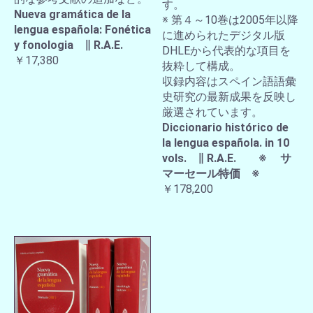
す。
Nueva gramática de la
※ 第４～10巻は2005年以降
lengua española: Fonética
に進められたデジタル版
y fonologia ∥ R.A.E.
DHLEから代表的な項目を
￥17,380
抜粋して構成。
収録内容はスペイン語語彙
史研究の最新成果を反映し
厳選されています。
Diccionario histórico de
la lengua española. in 10
vols. ∥ R.A.E. ※ サ
マーセール特価 ※
￥178,200