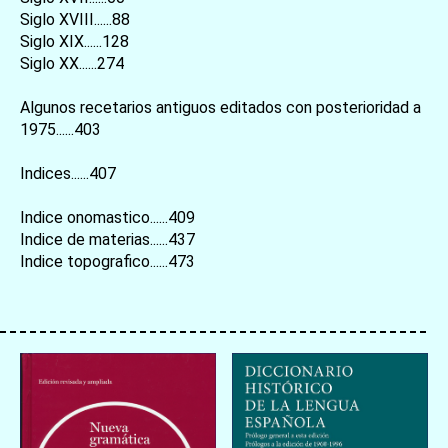
Siglo XVIII......88
Siglo XIX......128
Siglo XX......274
Algunos recetarios antiguos editados con posterioridad a
1975......403
Indices......407
Indice onomastico......409
Indice de materias......437
Indice topografico......473
お買い物を続ける
カートへ進む