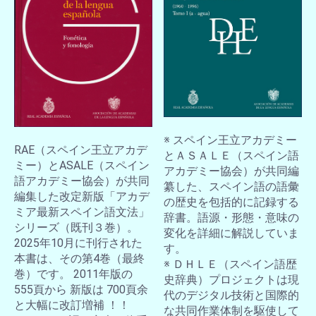
※ スペイン王立アカデミー
RAE（スペイン王立アカデ
とＡＳＡＬＥ（スペイン語
ミー）とASALE（スペイン
アカデミー協会）が共同編
語アカデミー協会）が共同
纂した、スペイン語の語彙
編集した改定新版「アカデ
の歴史を包括的に記録する
ミア最新スペイン語文法」
辞書。語源・形態・意味の
シリーズ（既刊３巻）。
変化を詳細に解説していま
2025年10月に刊行された
す。
本書は、その第4巻（最終
※ ＤＨＬＥ（スペイン語歴
巻）です。 2011年版の
史辞典）プロジェクトは現
555頁から 新版は 700頁余
代のデジタル技術と国際的
と大幅に改訂増補 ！！
な共同作業体制を駆使して