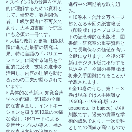
※ スペイン語の音声を体系
進行中の画期的な取り組
的に理解するための資料と
み。
して、研究者、教育関係
※ 10巻本・合計２万ページ
者、上級学習者に不可欠で
超となる今回の紙書籍版
あり、大学図書館・研究室
（印刷版）は本プロジェク
にも必須の一冊です。
トの記念碑的な出版物。図
※ 大幅な改訂と更新: 旧版以
書館・研究室の重要資料と
降に進んだ最新の研究成
して長期保存の価値が高い
果、特に言語の「バリエー
文献になります。今後の更
ション」に関する知見を全
新はデジタル版に移行する
面的に反映。技術の進歩を
見込みで、今回の書籍版は
活用し、内容の理解を助け
将来入手困難になることが
るための工夫が凝らされて
予想されます。
います。
※ 全10巻のうち、第１～３
※ 具体的な革新点: 知覚音声
巻は現在では入手困難な
学への配慮、第1章の全面
1960年～1996年版（a-
的な書き直し、イントネー
apasanca、b-bajoca）の復
ションを扱う第10章の大幅
刻版です。過去の貴重な学
な改訂、QRコードによる
術的成果であり、一次史料
発音サンプルの導入、補足
としての価値が高いもので
的な参考文献の追加など。