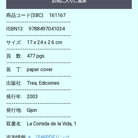
お気に入りに追加
商品コード(SBC): 161167
-----------------------------------
ISBN13: 9788497041034
-----------------------------------
サイズ: 17 x 24 x 2.6 cm
-----------------------------------
頁 数: 477 pgs.
-----------------------------------
装 丁: paper cover
-----------------------------------
出版社: Trea, Ediciones
-----------------------------------
発行年: 2003
-----------------------------------
発行地: Gijon
-----------------------------------
双書名: La Comida de la Vida, 1
追加情報:
※ 詳細PDFリンク