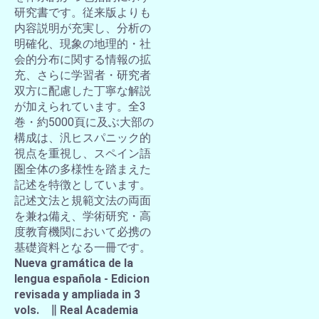
研究書です。従来版よりも
内容説明が充実し、分析の
明確化、現象の地理的・社
会的分布に関する情報の拡
充、さらに学習者・研究者
双方に配慮した丁寧な解説
が加えられています。全3
巻・約5000頁に及ぶ大部の
構成は、汎ヒスパニック的
視点を重視し、スペイン語
圏全体の多様性を踏まえた
記述を特徴としています。
記述文法と規範文法の両面
を兼ね備え、学術研究・高
度教育機関において必携の
基礎資料となる一冊です。
Nueva gramática de la
lengua española - Edicion
revisada y ampliada in 3
vols. ∥ Real Academia