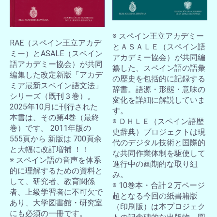
※ スペイン王立アカデミー
RAE（スペイン王立アカデ
とＡＳＡＬＥ（スペイン語
お買い物を続ける
カートへ進む
ミー）とASALE（スペイン
アカデミー協会）が共同編
語アカデミー協会）が共同
纂した、スペイン語の語彙
編集した改定新版「アカデ
の歴史を包括的に記録する
ミア最新スペイン語文法」
辞書。語源・形態・意味の
シリーズ（既刊３巻）。
変化を詳細に解説していま
2025年10月に刊行された
す。
本書は、その第4巻（最終
※ ＤＨＬＥ（スペイン語歴
巻）です。 2011年版の
史辞典）プロジェクトは現
555頁から 新版は 700頁余
代のデジタル技術と国際的
と大幅に改訂増補 ！！
な共同作業体制を駆使して
※ スペイン語の音声を体系
進行中の画期的な取り組
的に理解するための資料と
み。
して、研究者、教育関係
※ 10巻本・合計２万ページ
者、上級学習者に不可欠で
超となる今回の紙書籍版
あり、大学図書館・研究室
（印刷版）は本プロジェク
にも必須の一冊です。