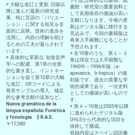
トの記念碑的な出版物。図
※ 大幅な改訂と更新: 旧版以
書館・研究室の重要資料と
降に進んだ最新の研究成
して長期保存の価値が高い
果、特に言語の「バリエー
文献になります。今後の更
ション」に関する知見を全
新はデジタル版に移行する
面的に反映。技術の進歩を
見込みで、今回の書籍版は
活用し、内容の理解を助け
将来入手困難になることが
るための工夫が凝らされて
予想されます。
います。
※ 全10巻のうち、第１～３
※ 具体的な革新点: 知覚音声
巻は現在では入手困難な
学への配慮、第1章の全面
1960年～1996年版（a-
的な書き直し、イントネー
apasanca、b-bajoca）の復
ションを扱う第10章の大幅
刻版です。過去の貴重な学
な改訂、QRコードによる
術的成果であり、一次史料
発音サンプルの導入、補足
としての価値が高いもので
的な参考文献の追加など。
す。
Nueva gramática de la
※ 第４～10巻は2005年以降
lengua española: Fonética
に進められたデジタル版
y fonologia ∥ R.A.E.
DHLEから代表的な項目を
￥17,380
抜粋して構成。
収録内容はスペイン語語彙