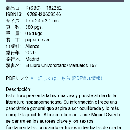
商品コード(SBC): 182252
ISBN13: 9788420609546
サイズ: 17 x 24 x 2.1 cm
頁 数: 380 pgs.
重 量: 0.64 kgs
装 丁: paper cover
出版社: Alianza
発行年: 2020
発行地: Madrid
双書名: El Libro Universitario/Manuales 163
PDFリンク:
※ 詳しくはこちら (PDF追加情報)
Descripción:
Este libro presenta la historia viva y puesta al día de la
literatura hispanoamericana. Su información ofrece una
panorámica general que aspira a ser equilibrada y lo más
completa posible. Al mismo tiempo, José Miguel Oviedo
se centra en los autores clave y los textos
fundamentales, brindando estudios individuales de cierta