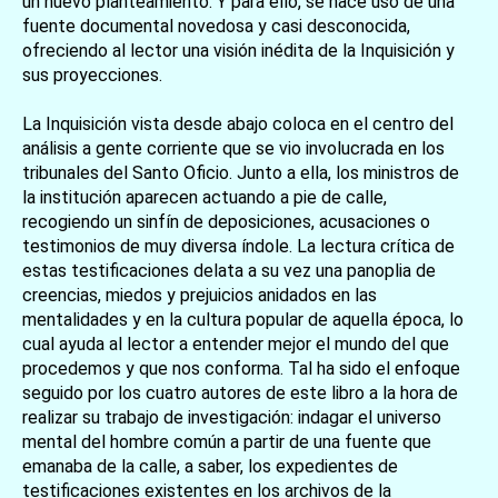
un nuevo planteamiento. Y para ello, se hace uso de una
fuente documental novedosa y casi desconocida,
ofreciendo al lector una visión inédita de la Inquisición y
sus proyecciones.
La Inquisición vista desde abajo coloca en el centro del
análisis a gente corriente que se vio involucrada en los
tribunales del Santo Oficio. Junto a ella, los ministros de
la institución aparecen actuando a pie de calle,
recogiendo un sinfín de deposiciones, acusaciones o
testimonios de muy diversa índole. La lectura crítica de
estas testificaciones delata a su vez una panoplia de
creencias, miedos y prejuicios anidados en las
mentalidades y en la cultura popular de aquella época, lo
cual ayuda al lector a entender mejor el mundo del que
procedemos y que nos conforma. Tal ha sido el enfoque
seguido por los cuatro autores de este libro a la hora de
realizar su trabajo de investigación: indagar el universo
mental del hombre común a partir de una fuente que
emanaba de la calle, a saber, los expedientes de
testificaciones existentes en los archivos de la