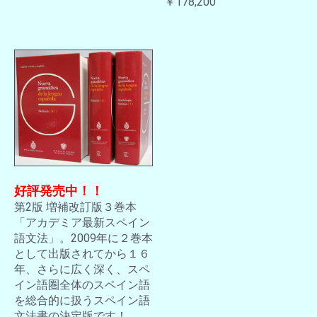
￥178,200
好評発売中！！
第2版 増補改訂版３巻本
「アカデミア最新スペイン
語文法」。2009年に２巻本
として出版されてから１６
年、さらに広く深く、スペ
イン語圏全体のスペイン語
を総合的に扱うスペイン語
文法書の決定版です！