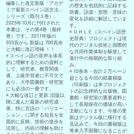
編集した改定新版「アカデ
の歴史を包括的に記録する
お買い物を続ける
カートへ進む
ミア最新スペイン語文法」
辞書。語源・形態・意味の
シリーズ（既刊３巻）。
変化を詳細に解説していま
2025年10月に刊行された
す。
本書は、その第4巻（最終
※ ＤＨＬＥ（スペイン語歴
巻）です。 2011年版の
史辞典）プロジェクトは現
555頁から 新版は 700頁余
代のデジタル技術と国際的
と大幅に改訂増補 ！！
な共同作業体制を駆使して
※ スペイン語の音声を体系
進行中の画期的な取り組
的に理解するための資料と
み。
して、研究者、教育関係
※ 10巻本・合計２万ページ
者、上級学習者に不可欠で
超となる今回の紙書籍版
あり、大学図書館・研究室
（印刷版）は本プロジェク
にも必須の一冊です。
トの記念碑的な出版物。図
※ 大幅な改訂と更新: 旧版以
書館・研究室の重要資料と
降に進んだ最新の研究成
して長期保存の価値が高い
果、特に言語の「バリエー
文献になります。今後の更
ション」に関する知見を全
新はデジタル版に移行する
面的に反映。技術の進歩を
見込みで、今回の書籍版は
活用し、内容の理解を助け
将来入手困難になることが