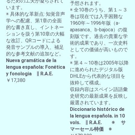
るための工夫が凝らされて
予想されます。
います。
※ 全10巻のうち、第１～３
※ 具体的な革新点: 知覚音声
巻は現在では入手困難な
学への配慮、第1章の全面
1960年～1996年版（a-
的な書き直し、イントネー
apasanca、b-bajoca）の復
ションを扱う第10章の大幅
刻版です。過去の貴重な学
な改訂、QRコードによる
術的成果であり、一次史料
発音サンプルの導入、補足
としての価値が高いもので
的な参考文献の追加など。
す。
Nueva gramática de la
※ 第４～10巻は2005年以降
lengua española: Fonética
に進められたデジタル版
y fonologia ∥ R.A.E.
DHLEから代表的な項目を
￥17,380
抜粋して構成。
収録内容はスペイン語語彙
史研究の最新成果を反映し
厳選されています。
Diccionario histórico de
la lengua española. in 10
vols. ∥ R.A.E. ※ サ
マーセール特価 ※