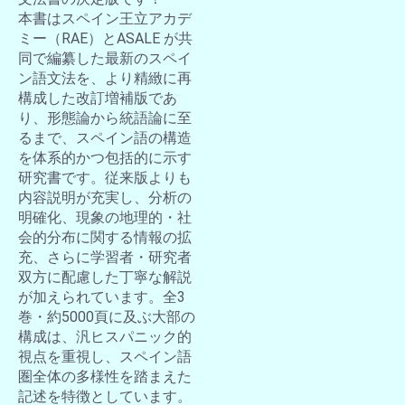
本書はスペイン王立アカデ
ミー（RAE）とASALE が共
同で編纂した最新のスペイ
ン語文法を、より精緻に再
構成した改訂増補版であ
り、形態論から統語論に至
るまで、スペイン語の構造
を体系的かつ包括的に示す
研究書です。従来版よりも
内容説明が充実し、分析の
明確化、現象の地理的・社
会的分布に関する情報の拡
充、さらに学習者・研究者
双方に配慮した丁寧な解説
が加えられています。全3
巻・約5000頁に及ぶ大部の
構成は、汎ヒスパニック的
視点を重視し、スペイン語
圏全体の多様性を踏まえた
記述を特徴としています。