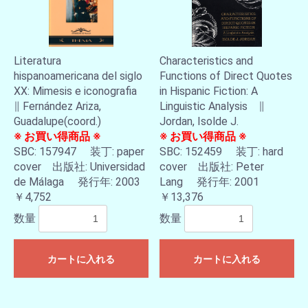
Literatura
Characteristics and
hispanoamericana del siglo
Functions of Direct Quotes
XX: Mimesis e iconografia
in Hispanic Fiction: A
∥ Fernández Ariza,
Linguistic Analysis ∥
Guadalupe(coord.)
Jordan, Isolde J.
※ お買い得商品 ※
※ お買い得商品 ※
SBC: 157947 装丁: paper
SBC: 152459 装丁: hard
cover 出版社: Universidad
cover 出版社: Peter
de Málaga 発行年: 2003
Lang 発行年: 2001
￥4,752
￥13,376
数量
数量
カートに入れる
カートに入れる