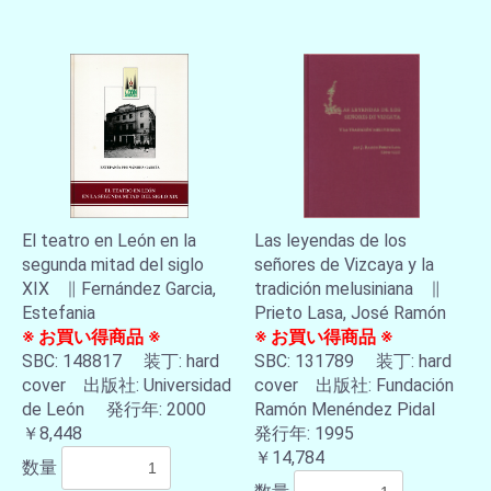
El teatro en León en la
Las leyendas de los
segunda mitad del siglo
señores de Vizcaya y la
XIX ∥ Fernández Garcia,
tradición melusiniana ∥
Estefania
Prieto Lasa, José Ramón
※ お買い得商品 ※
※ お買い得商品 ※
SBC: 148817 装丁: hard
SBC: 131789 装丁: hard
cover 出版社: Universidad
cover 出版社: Fundación
de León 発行年: 2000
Ramón Menéndez Pidal
￥8,448
発行年: 1995
お買い物を続ける
カートへ進む
￥14,784
数量