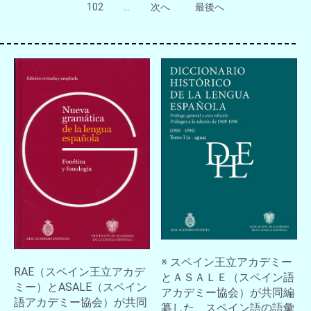
102
...
次へ
最後へ
※ スペイン王立アカデミー
RAE（スペイン王立アカデ
とＡＳＡＬＥ（スペイン語
ミー）とASALE（スペイン
アカデミー協会）が共同編
語アカデミー協会）が共同
纂した、スペイン語の語彙