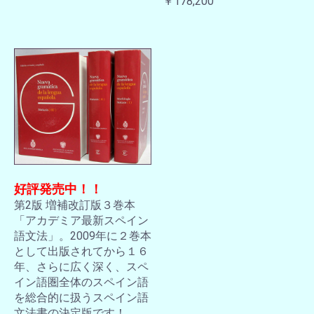
￥178,200
好評発売中！！
第2版 増補改訂版３巻本
「アカデミア最新スペイン
語文法」。2009年に２巻本
として出版されてから１６
年、さらに広く深く、スペ
イン語圏全体のスペイン語
を総合的に扱うスペイン語
文法書の決定版です！