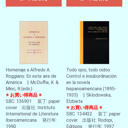
Homenaje a Alfredo A.
Todo ojos, todo oidos:
Roggiano: En este aire de
Control e insubordinación
América ∥ McDuffie, K. &
en la novela
Minc, R.(eds.)
hispanoamericana (1895-
※ お買い得商品 ※
1935) ∥ Sklodowska,
SBC: 136901 装丁: paper
Elzbieta
cover 出版社: Instituto
※ お買い得商品 ※
International de Literatura
SBC: 134432 装丁: paper
Iberoamericana 発行年:
cover 出版社: Rodopi,
1990
Editions 発行年: 1997