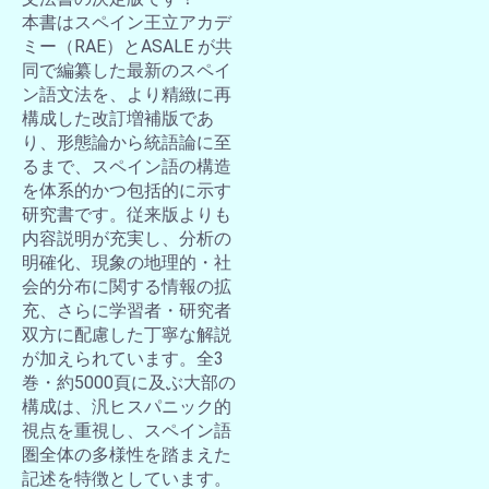
本書はスペイン王立アカデ
ミー（RAE）とASALE が共
同で編纂した最新のスペイ
ン語文法を、より精緻に再
構成した改訂増補版であ
り、形態論から統語論に至
るまで、スペイン語の構造
を体系的かつ包括的に示す
研究書です。従来版よりも
内容説明が充実し、分析の
明確化、現象の地理的・社
会的分布に関する情報の拡
充、さらに学習者・研究者
双方に配慮した丁寧な解説
が加えられています。全3
巻・約5000頁に及ぶ大部の
構成は、汎ヒスパニック的
視点を重視し、スペイン語
圏全体の多様性を踏まえた
記述を特徴としています。