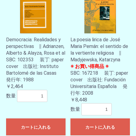
Democracia: Realidades y
La poesia lirica de José
perspectivas ∥ Adrianzen,
Maria Pemán: el sentido de
Alberto & Alayza, Rosa et al
la vertiente religiosa ∥
SBC: 102353 装丁: paper
Madyjewska, Katarzyna
cover 出版社: Instituto
※ お買い得商品 ※
Bartolomé de las Casas
SBC: 167218 装丁: paper
発行年: 1988
cover 出版社: Fundación
￥2,464
Universitaria Española 発
行年: 2008
数量
￥8,448
数量
カートに入れる
カートに入れる