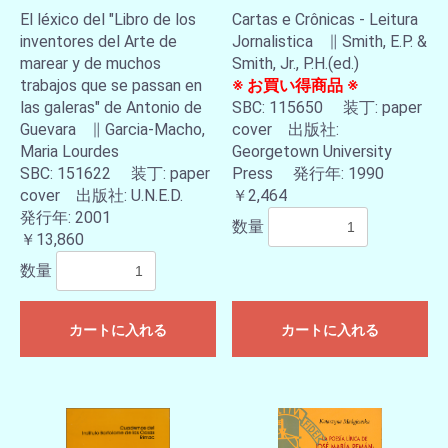
El léxico del "Libro de los
Cartas e Crônicas - Leitura
inventores del Arte de
Jornalistica ∥ Smith, E.P. &
marear y de muchos
Smith, Jr., P.H.(ed.)
trabajos que se passan en
※ お買い得商品 ※
las galeras" de Antonio de
SBC: 115650 装丁: paper
Guevara ∥ Garcia-Macho,
cover 出版社:
Maria Lourdes
Georgetown University
SBC: 151622 装丁: paper
Press 発行年: 1990
cover 出版社: U.N.E.D.
￥2,464
発行年: 2001
数量
￥13,860
数量
カートに入れる
カートに入れる