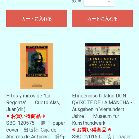
数量
カートに入れる
カートに入れる
Hitos y mitos de "La
El ingenioso hidalgo DON
Regenta" ∥ Cueto Alas,
QVIXOTE DE LA MANCHA -
Juan(dir.)
Ausgaben in Vierhundert
※ お買い得商品 ※
Jahre ∥ Museum fur
SBC: 120575 装丁: paper
Kunsthandwerk
cover 出版社: Caja de
※ お買い得商品 ※
Ahorros de Asturias 発行
SBC: 120159 装丁: paper