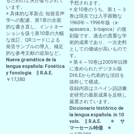
るための工夫が凝らされて
予想されます。
います。
※ 全10巻のうち、第１～３
※ 具体的な革新点: 知覚音声
巻は現在では入手困難な
学への配慮、第1章の全面
1960年～1996年版（a-
的な書き直し、イントネー
apasanca、b-bajoca）の復
ションを扱う第10章の大幅
刻版です。過去の貴重な学
な改訂、QRコードによる
術的成果であり、一次史料
発音サンプルの導入、補足
としての価値が高いもので
的な参考文献の追加など。
す。
Nueva gramática de la
※ 第４～10巻は2005年以降
lengua española: Fonética
に進められたデジタル版
y fonologia ∥ R.A.E.
DHLEから代表的な項目を
￥17,380
抜粋して構成。
収録内容はスペイン語語彙
史研究の最新成果を反映し
厳選されています。
Diccionario histórico de
la lengua española. in 10
vols. ∥ R.A.E. ※ サ
マーセール特価 ※