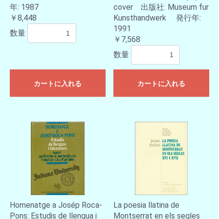
年: 1987
cover 出版社: Museum fur
￥8,448
Kunsthandwerk 発行年:
1991
数量
￥7,568
数量
カートに入れる
カートに入れる
Homenatge a Josép Roca-
La poesia llatina de
Pons: Estudis de llengua i
Montserrat en els segles