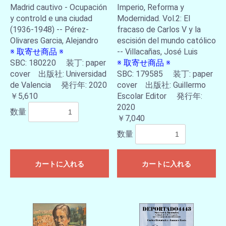
Madrid cautivo - Ocupación
Imperio, Reforma y
y controld e una ciudad
Modernidad. Vol.2: El
(1936-1948) -- Pérez-
fracaso de Carlos V y la
Olivares Garcia, Alejandro
escisión del mundo católico
※ 取寄せ商品 ※
-- Villacañas, José Luis
SBC: 180220 装丁: paper
※ 取寄せ商品 ※
cover 出版社: Universidad
SBC: 179585 装丁: paper
de Valencia 発行年: 2020
cover 出版社: Guillermo
￥5,610
Escolar Editor 発行年:
2020
数量
￥7,040
数量
カートに入れる
カートに入れる