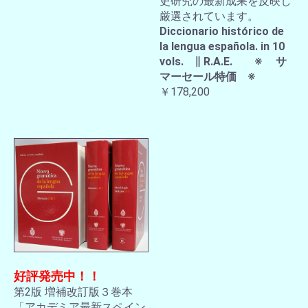
史研究の最新成果を反映し
厳選されています。
Diccionario histórico de
la lengua española. in 10
vols. ∥ R.A.E. ※ サ
マーセール特価 ※
￥178,200
好評発売中！！
第2版 増補改訂版３巻本
「アカデミア最新スペイン