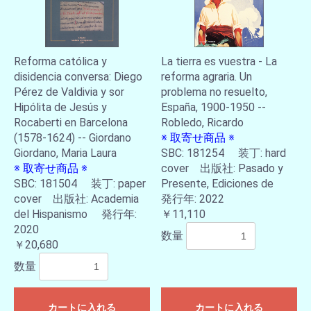
Reforma católica y
La tierra es vuestra - La
disidencia conversa: Diego
reforma agraria. Un
Pérez de Valdivia y sor
problema no resuelto,
Hipólita de Jesús y
España, 1900-1950 --
Rocaberti en Barcelona
Robledo, Ricardo
(1578-1624) -- Giordano
※ 取寄せ商品 ※
Giordano, Maria Laura
SBC: 181254 装丁: hard
※ 取寄せ商品 ※
cover 出版社: Pasado y
SBC: 181504 装丁: paper
Presente, Ediciones de
cover 出版社: Academia
発行年: 2022
del Hispanismo 発行年:
￥11,110
2020
数量
￥20,680
数量
カートに入れる
カートに入れる