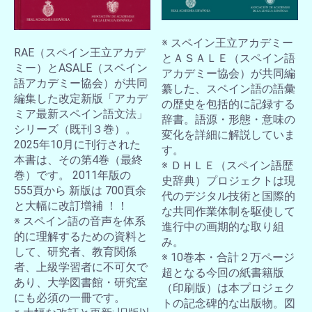
※ スペイン王立アカデミー
RAE（スペイン王立アカデ
とＡＳＡＬＥ（スペイン語
ミー）とASALE（スペイン
アカデミー協会）が共同編
語アカデミー協会）が共同
纂した、スペイン語の語彙
編集した改定新版「アカデ
の歴史を包括的に記録する
ミア最新スペイン語文法」
辞書。語源・形態・意味の
シリーズ（既刊３巻）。
変化を詳細に解説していま
2025年10月に刊行された
す。
本書は、その第4巻（最終
※ ＤＨＬＥ（スペイン語歴
巻）です。 2011年版の
史辞典）プロジェクトは現
555頁から 新版は 700頁余
代のデジタル技術と国際的
と大幅に改訂増補 ！！
な共同作業体制を駆使して
※ スペイン語の音声を体系
進行中の画期的な取り組
的に理解するための資料と
み。
して、研究者、教育関係
※ 10巻本・合計２万ページ
者、上級学習者に不可欠で
超となる今回の紙書籍版
あり、大学図書館・研究室
（印刷版）は本プロジェク
にも必須の一冊です。
トの記念碑的な出版物。図