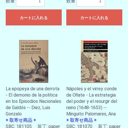
数量
数量
カートに入れる
カートに入れる
La epopeya de una derrota
Nápoles y el virrey conde
- El demonio de la politica
de Oñate - La estrategia
en los Episodios Nacionales
del poder y el resurgir del
de Galdós -- Diez, Luis
reino (1648-1653) --
Gonzalo
Minguito Palomares, Ana
※ 取寄せ商品 ※
※ 取寄せ商品 ※
SBC: 181105 装丁: paper
SBC: 181070 装丁: paper