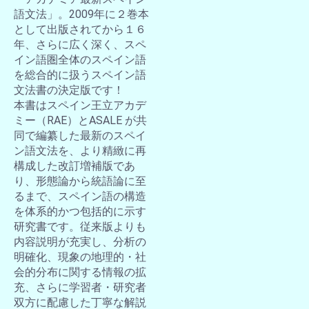
語文法」。2009年に２巻本
として出版されてから１６
年、さらに広く深く、スペ
イン語圏全体のスペイン語
を総合的に扱うスペイン語
文法書の決定版です！
本書はスペイン王立アカデ
ミー（RAE）とASALE が共
同で編纂した最新のスペイ
ン語文法を、より精緻に再
構成した改訂増補版であ
り、形態論から統語論に至
るまで、スペイン語の構造
を体系的かつ包括的に示す
研究書です。従来版よりも
内容説明が充実し、分析の
明確化、現象の地理的・社
会的分布に関する情報の拡
充、さらに学習者・研究者
双方に配慮した丁寧な解説