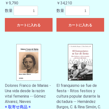
￥9,790
￥34,210
数量
数量
カートに入れる
カートに入れる
Dolores Franco de Marias -
El franquismo se fue de
Una vida desde la razón
fiesta - Ritos festios y
vital femenina -- Gómez
cultura popular durante la
Alvarez, Nieves
dictadura -- Hernández
※ 取寄せ商品 ※
Burgos, C. & Rina Simón, C.