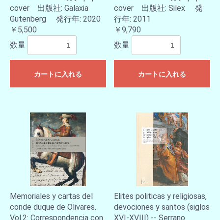
cover 出版社: Galaxia
cover 出版社: Silex 発
Gutenberg 発行年: 2020
行年: 2011
￥5,500
￥9,790
数量
数量
カートに入れる
カートに入れる
Memoriales y cartas del
Elites politicas y religiosas,
conde duque de Olivares.
devociones y santos (siglos
Vol.2: Correspondencia con
XVI-XVIII) -- Serrano