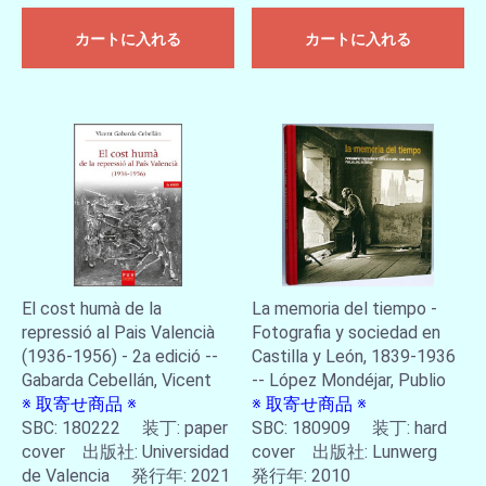
カートに入れる
カートに入れる
El cost humà de la
La memoria del tiempo -
repressió al Pais Valencià
Fotografia y sociedad en
(1936-1956) - 2a edició --
Castilla y León, 1839-1936
Gabarda Cebellán, Vicent
-- López Mondéjar, Publio
※ 取寄せ商品 ※
※ 取寄せ商品 ※
SBC: 180222 装丁: paper
SBC: 180909 装丁: hard
cover 出版社: Universidad
cover 出版社: Lunwerg
de Valencia 発行年: 2021
発行年: 2010