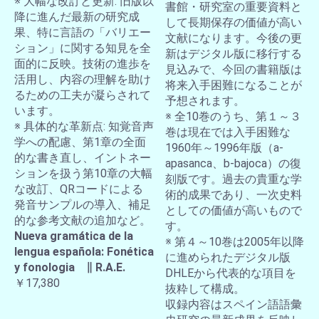
※ 大幅な改訂と更新: 旧版以
書館・研究室の重要資料と
降に進んだ最新の研究成
して長期保存の価値が高い
果、特に言語の「バリエー
文献になります。今後の更
ション」に関する知見を全
新はデジタル版に移行する
面的に反映。技術の進歩を
見込みで、今回の書籍版は
活用し、内容の理解を助け
将来入手困難になることが
るための工夫が凝らされて
予想されます。
います。
※ 全10巻のうち、第１～３
※ 具体的な革新点: 知覚音声
巻は現在では入手困難な
学への配慮、第1章の全面
1960年～1996年版（a-
的な書き直し、イントネー
apasanca、b-bajoca）の復
ションを扱う第10章の大幅
刻版です。過去の貴重な学
な改訂、QRコードによる
術的成果であり、一次史料
発音サンプルの導入、補足
としての価値が高いもので
的な参考文献の追加など。
す。
Nueva gramática de la
※ 第４～10巻は2005年以降
lengua española: Fonética
に進められたデジタル版
y fonologia ∥ R.A.E.
DHLEから代表的な項目を
￥17,380
抜粋して構成。
収録内容はスペイン語語彙