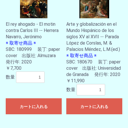
El rey ahogado - El motin
Arte y globalización en el
contra Carlos III -- Herrera
Mundo Hispánico de los
Navarro, Jerónimo
siglos XV al XVII -- Parada
※ 取寄せ商品 ※
López de Corslas, M. &
SBC: 180999 装丁: paper
Palacios Méndez, L.M.(ed.)
cover 出版社: Almuzara
※ 取寄せ商品 ※
発行年: 2020
SBC: 180670 装丁: paper
￥7,700
cover 出版社: Universidad
de Granada 発行年: 2020
数量
￥11,990
数量
カートに入れる
カートに入れる