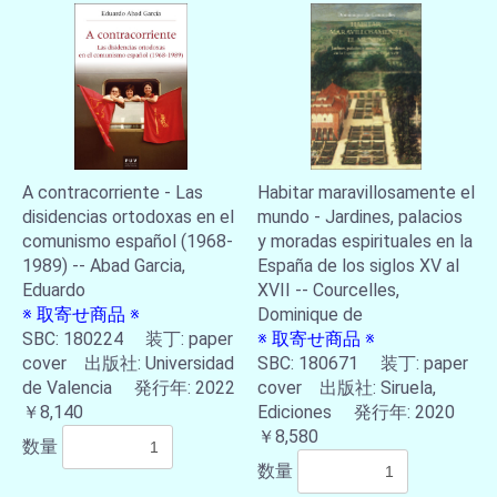
A contracorriente - Las
Habitar maravillosamente el
disidencias ortodoxas en el
mundo - Jardines, palacios
comunismo español (1968-
y moradas espirituales en la
1989) -- Abad Garcia,
España de los siglos XV al
Eduardo
XVII -- Courcelles,
※ 取寄せ商品 ※
Dominique de
SBC: 180224 装丁: paper
※ 取寄せ商品 ※
cover 出版社: Universidad
SBC: 180671 装丁: paper
de Valencia 発行年: 2022
cover 出版社: Siruela,
￥8,140
Ediciones 発行年: 2020
￥8,580
数量
数量