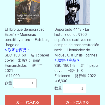
El libro que democratizó
Deportado 4443 - La
España - Memorias
historia de los 9300
constituyentes -- Esteban,
españoles cautivos en
Jorge de
campos de cosncentración
※ 取寄せ商品 ※
nazis -- Hernández de
SBC: 180160 装丁: paper
Miguel, C. & Ensis, Ioannes
cover 出版社: Tirant
※ 取寄せ商品 ※
Humanidades 発行年:
SBC: 180143 装丁: paper
2021
cover 出版社: B,
￥11,000
Ediciones 発行年: 2022
￥6,930
数量
数量
カートに入れる
カートに入れる