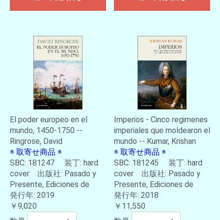
El poder europeo en el
Imperios - Cinco regimenes
mundo, 1450-1750 --
imperiales que moldearon el
Ringrose, David
mundo -- Kumar, Krishan
※ 取寄せ商品 ※
※ 取寄せ商品 ※
SBC: 181247 装丁: hard
SBC: 181245 装丁: hard
cover 出版社: Pasado y
cover 出版社: Pasado y
Presente, Ediciones de
Presente, Ediciones de
発行年: 2019
発行年: 2018
￥9,020
￥11,550