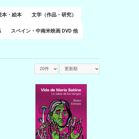
読本・絵本
文学（作品・研究）
書
係
スペイン・中南米映画 DVD 他
スペイン語文学
ポルトガル語文学
カタルーニャ文学
バスク文学
その他