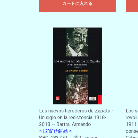
カートに入れる
Los nuevos herederos de Zapata -
Los s
Un siglo en la resistencia 1918-
revol
2018 -- Bartra, Armando
1911 
※ 取寄せ商品 ※
conse
SBC: 183770 装丁: paper
Gabri