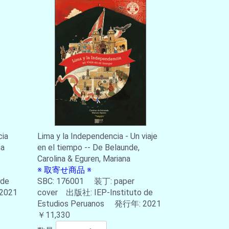
cia
Lima y la Independencia - Un viaje
na
en el tiempo -- De Belaunde,
Carolina & Eguren, Mariana
※ 取寄せ商品 ※
 de
SBC: 176001 装丁: paper
2021
cover 出版社: IEP-Instituto de
Estudios Peruanos 発行年: 2021
￥11,330