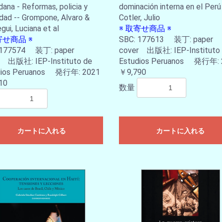
dana - Reformas, policia y
dominación interna en el Perú
お買い物を続ける
カートへ進む
dad -- Grompone, Alvaro &
Cotler, Julio
gui, Luciana et al
※ 取寄せ商品 ※
寄せ商品 ※
SBC: 177613 装丁: paper
 177574 装丁: paper
cover 出版社: IEP-Instituto
r 出版社: IEP-Instituto de
Estudios Peruanos 発行年: 
dios Peruanos 発行年: 2021
￥9,790
10
数量
カートに入れる
カートに入れる