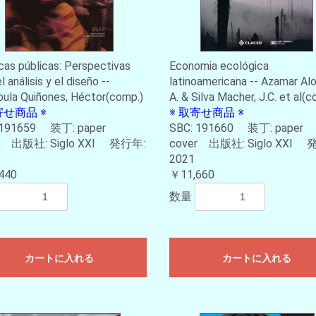
icas públicas: Perspectivas
Economia ecológica
l análisis y el diseño --
latinoamericana -- Azamar Al
ula Quiñones, Héctor(comp.)
A. & Silva Macher, J.C. et al(c
寄せ商品 ※
※ 取寄せ商品 ※
 191659 装丁: paper
SBC: 191660 装丁: paper
r 出版社: Siglo XXI 発行年:
cover 出版社: Siglo XXI 
2021
440
￥11,660
数量
カートに入れる
カートに入れる