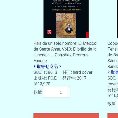
Pais de un solo hombre: El México
Coope
de Santa Anna. Vol.3: El brillo de la
Tensi
ausencia -- González Pedrero,
de Bra
Enrique
Sánche
※ 取寄せ商品 ※
Rand
SBC: 138613 装丁: hard cover
※ 取
出版社: F.C.E. 発行年: 2017
SBC:
￥13,970
cove
発行年:
数量
￥10,
数量