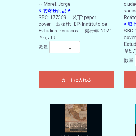
-- Morel, Jorge
ciuda
※ 取寄せ商品 ※
socie
SBC: 177569 装丁: paper
Reáte
cover 出版社: IEP-Instituto de
※ 取
Estudios Peruanos 発行年: 2021
SBC:
￥6,710
cove
Estu
数量
￥6,7
数量
カートに入れる