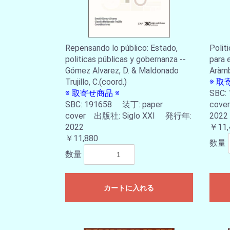
Repensando lo público: Estado,
Polit
politicas públicas y gobernanza --
para e
Gómez Alvarez, D. & Maldonado
Aràmb
Trujillo, C.(coord.)
※ 取
※ 取寄せ商品 ※
SBC:
SBC: 191658 装丁: paper
cove
cover 出版社: Siglo XXI 発行年:
2022
2022
￥11,
￥11,880
数量
数量
カートに入れる