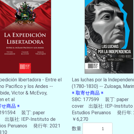
pedición libertadora - Entre el
Las luchas por la Independen
o Pacifico y los Andes --
(1780-1830) -- Zuloaga, Mari
bide, Victor & McEvoy,
※ 取寄せ商品 ※
n et al
SBC: 177599 装丁: paper
寄せ商品 ※
cover 出版社: IEP-Instituto
 191594 装丁: paper
Estudios Peruanos 発行年: 
r 出版社: IEP-Instituto de
￥6,270
dios Peruanos 発行年: 2021
数量
310