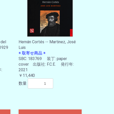
 del
Hernán Cortés -- Martinez, José
 1929
Luis
※ 取寄せ商品 ※
SBC: 183769 装丁: paper
cover 出版社: F.C.E. 発行年:
:
2021
￥11,440
数量