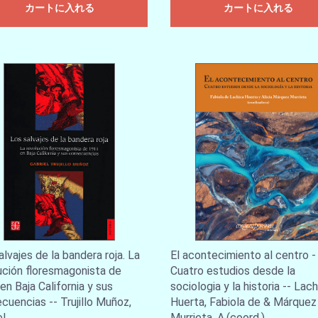
カートに入れる
カートに入れる
alvajes de la bandera roja. La
El acontecimiento al centro -
ución floresmagonista de
Cuatro estudios desde la
en Baja California y sus
sociologia y la historia -- Lac
cuencias -- Trujillo Muñoz,
Huerta, Fabiola de & Márquez
el
Murrieta, A.(coord.)