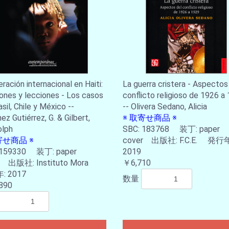
ración internacional en Haiti:
La guerra cristera - Aspectos
ones y lecciones - Los casos
conflicto religioso de 1926 a
sil, Chile y México --
-- Olivera Sedano, Alicia
z Gutiérrez, G. & Gilbert,
※ 取寄せ商品 ※
olph
SBC: 183768 装丁: paper
寄せ商品 ※
cover 出版社: F.C.E. 発行年
 159330 装丁: paper
2019
r 出版社: Instituto Mora
￥6,710
 2017
数量
890