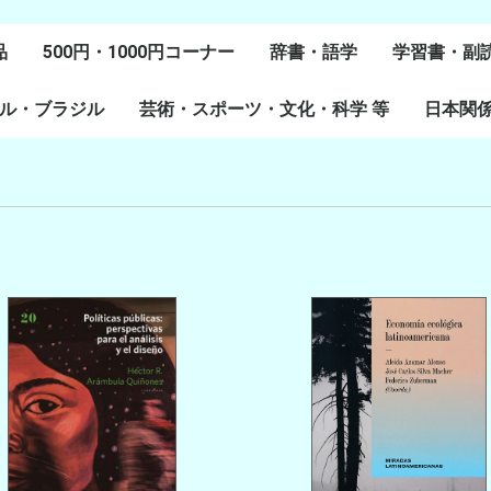
品
500円・1000円コーナー
辞書・語学
学習書・副
ル・ブラジル
芸術・スポーツ・文化・科学 等
スペイン語
ポルトガル語
Lenguas Ibericas
Lenguas Indigenas
スペインの教科書
その他
学習教材
副読本教材
絵本・児童
日本関
ル研究
研究
美術
音楽・舞踊
スポーツ
演劇・映画
料理・食文化
マンガ・コミック
その他