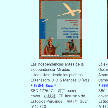
Las independencias antes de la
La ex
independencia: Miradas
Océan
alternativas desde los pueblos --
Arram
Estenssoro, J. C. & Méndez, C.(ed.)
Carme
※ 取寄せ商品 ※
※ 取
SBC: 177647 装丁: paper
SBC:
cover 出版社: IEP-Instituto de
cove
Estudios Peruanos 発行年: 2021
Estu
￥12,320
￥13,