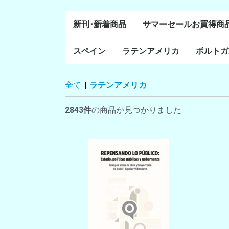
新刊･新着商品
サマーセールお買得商
スペイン
ラテンアメリカ
ポルトガ
通史・全般
８～１５世紀
１６～１８世紀
１８世紀末～２０世紀
20世紀後半以降
ラテン・アメリカ全般
メキシコ研究
中米・カリブ研究
キューバ研究
南米諸国
ペルー研究
チリ研究
アルゼンチン研究
ポルトガ
ブラジル
全て
|
ラテンアメリカ
前半
2843件
の商品が見つかりました