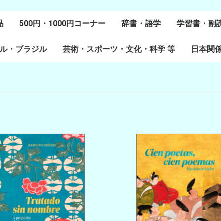
品
500円・1000円コーナー
辞書・語学
学習書・副
ル・ブラジル
芸術・スポーツ・文化・科学 等
スペイン語
ポルトガル語
Lenguas Ibericas
Lenguas Indigenas
スペインの教科書
その他
学習教材
副読本教材
絵本・児童
日本関
ル研究
研究
美術
音楽・舞踊
スポーツ
演劇・映画
料理・食文化
マンガ・コミック
その他