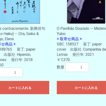
us contracorriente: 新興俳句
O Pavilhão Dourado -- Mishim
ko Haiku) -- Ota, Seiko &
Yukio
go, Elena
※ 取寄せ商品 ※
寄せ商品 ※
SBC: 158537 装丁: paper
 188765 装丁: paper
cover 出版社: Companhia da
r 出版社: Hiperión,
Letras 発行年: 2021
iones 発行年: 2018
￥7,370
60
数量
カートに入れる
カートに入れる