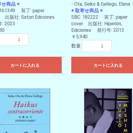
寄せ商品 ※
- Ota, Seiko & Gallego, Elena
お買い物を続ける
カートへ進む
 161349 装丁: paper
※ 取寄せ商品 ※
r 出版社: Satori Ediciones
SBC: 182222 装丁: paper
 2023
cover 出版社: Hiperión,
80
Ediciones 発行年: 2013
￥5,940
数量
カートに入れる
カートに入れる