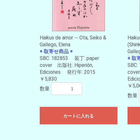
Haikus de amor -- Ota, Seiko &
Haik
Gallego, Elena
(Shin
※ 取寄せ商品 ※
Galle
SBC: 182853 装丁: paper
※ 取
cover 出版社: Hiperión,
SBC:
Ediciones 発行年: 2015
cove
￥5,830
Edic
￥5,0
数量
数量
カートに入れる