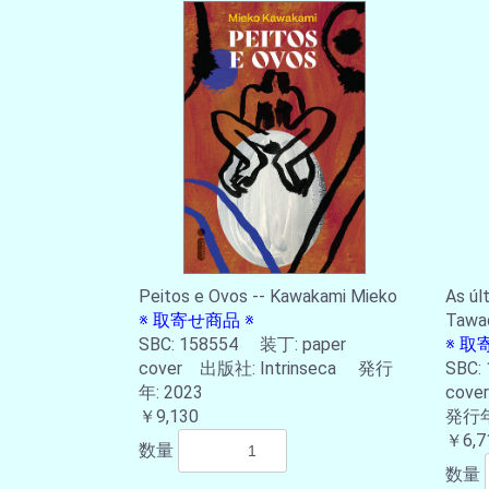
Peitos e Ovos -- Kawakami Mieko
As úl
※ 取寄せ商品 ※
Tawa
SBC: 158554 装丁: paper
※ 取
cover 出版社: Intrinseca 発行
SBC:
年: 2023
cove
￥9,130
発行年:
￥6,7
数量
数量