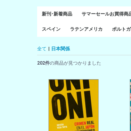
新刊･新着商品
サマーセールお買得商
スペイン
ラテンアメリカ
ポルトガ
通史・全般
８～１５世紀
１６～１８世紀
１８世紀末～２０世紀
20世紀後半以降
ラテン・アメリカ全般
メキシコ研究
中米・カリブ研究
キューバ研究
南米諸国
ペルー研究
チリ研究
アルゼンチン研究
ポルトガ
ブラジル
全て
|
日本関係
前半
202件
の商品が見つかりました