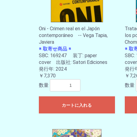
Oni - Crimen real en el Japón
Trata
contemporáneo -- Vega Tapia,
los p
Javiera
Chom
※ 取寄せ商品 ※
※ 取
SBC: 169247 装丁: paper
SBC:
cover 出版社: Satori Ediciones
cove
発行年: 2024
発行年:
￥7,370
￥7,2
数量
数量
カートに入れる