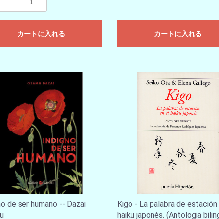
カートに入れる
カートに入れる
no de ser humano -- Dazai
Kigo - La palabra de estación 
u
haiku japonés. (Antologia bilin