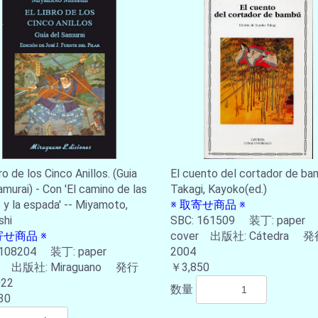
ro de los Cinco Anillos. (Guia
El cuento del cortador de ba
amurai) - Con 'El camino de las
Takagi, Kayoko(ed.)
s y la espada' -- Miyamoto,
※ 取寄せ商品 ※
shi
SBC: 161509 装丁: paper
寄せ商品 ※
cover 出版社: Cátedra 発
 108204 装丁: paper
2004
er 出版社: Miraguano 発行
￥3,850
022
数量
30