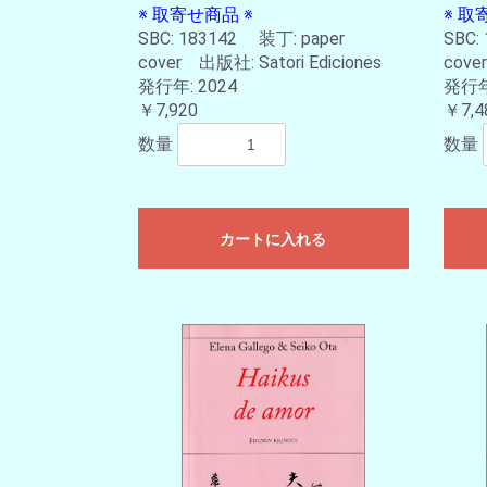
※ 取寄せ商品 ※
※ 取
SBC: 183142 装丁: paper
SBC:
cover 出版社: Satori Ediciones
cove
発行年: 2024
発行年:
￥7,920
￥7,4
数量
数量
カートに入れる