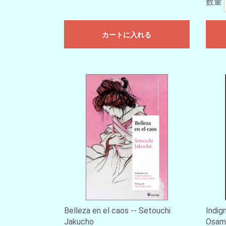
数量
カートに入れる
Belleza en el caos -- Setouchi
Indig
Jakucho
Osam