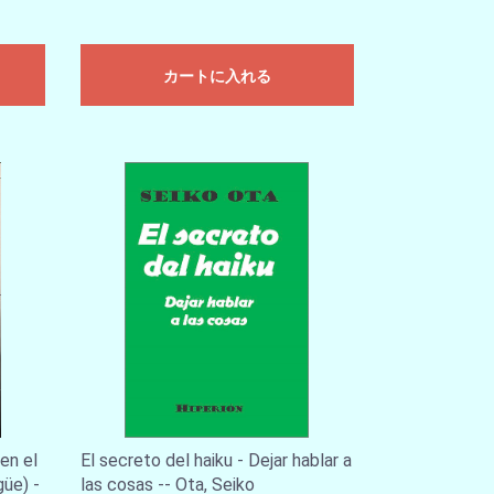
カートに入れる
en el
El secreto del haiku - Dejar hablar a
güe) -
las cosas -- Ota, Seiko