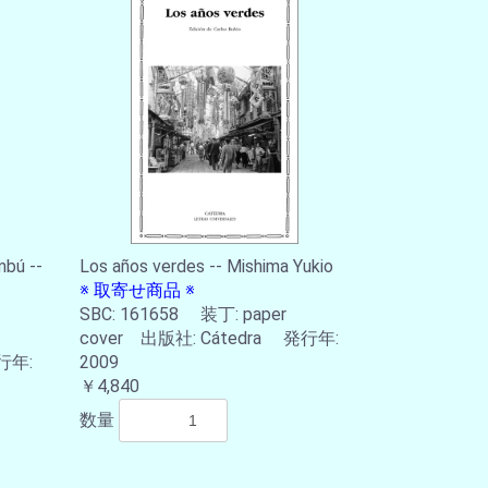
mbú --
Los años verdes -- Mishima Yukio
※ 取寄せ商品 ※
SBC: 161658 装丁: paper
cover 出版社: Cátedra 発行年:
行年:
2009
￥4,840
数量