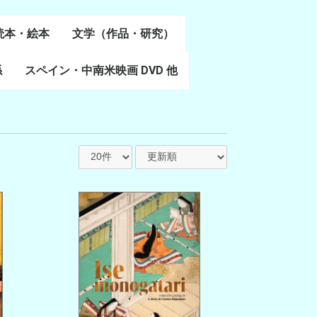
読本・絵本
文学（作品・研究）
書
係
スペイン・中南米映画 DVD 他
スペイン語文学
ポルトガル語文学
カタルーニャ文学
バスク文学
その他