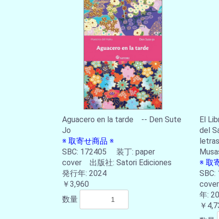
Aguacero en la tarde -- Den Sute
El Lib
Jo
del S
※ 取寄せ商品 ※
letra
SBC: 172405 装丁: paper
Musa
cover 出版社: Satori Ediciones
※ 取
発行年: 2024
SBC:
￥3,960
cov
年: 2
数量
￥4,7