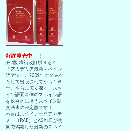
好評発売中！！
第2版 増補改訂版３巻本
「アカデミア最新スペイン
語文法」。2009年に２巻本
として出版されてから１６
年、さらに広く深く、スペ
イン語圏全体のスペイン語
を総合的に扱うスペイン語
文法書の決定版です！
本書はスペイン王立アカデ
ミー（RAE）とASALE が共
同で編纂した最新のスペイ