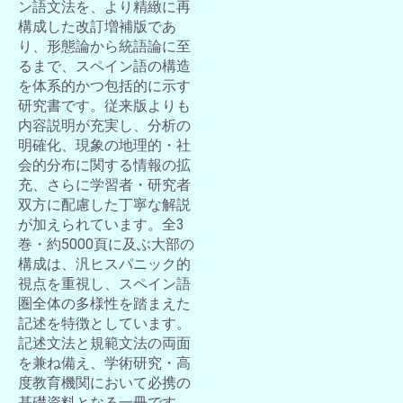
ン語文法を、より精緻に再
構成した改訂増補版であ
り、形態論から統語論に至
るまで、スペイン語の構造
を体系的かつ包括的に示す
研究書です。従来版よりも
内容説明が充実し、分析の
明確化、現象の地理的・社
会的分布に関する情報の拡
充、さらに学習者・研究者
双方に配慮した丁寧な解説
が加えられています。全3
巻・約5000頁に及ぶ大部の
構成は、汎ヒスパニック的
視点を重視し、スペイン語
圏全体の多様性を踏まえた
記述を特徴としています。
記述文法と規範文法の両面
を兼ね備え、学術研究・高
度教育機関において必携の
基礎資料となる一冊です。