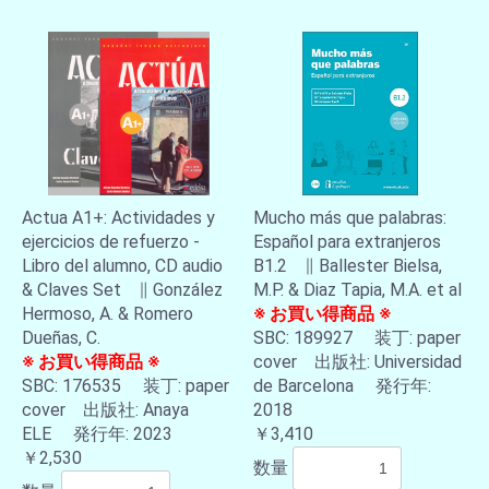
Actua A1+: Actividades y
Mucho más que palabras:
ejercicios de refuerzo -
Español para extranjeros
Libro del alumno, CD audio
B1.2 ∥ Ballester Bielsa,
& Claves Set ∥ González
M.P. & Diaz Tapia, M.A. et al
Hermoso, A. & Romero
※ お買い得商品 ※
Dueñas, C.
SBC: 189927 装丁: paper
※ お買い得商品 ※
cover 出版社: Universidad
SBC: 176535 装丁: paper
de Barcelona 発行年:
cover 出版社: Anaya
2018
ELE 発行年: 2023
￥3,410
￥2,530
数量