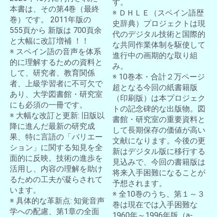
す。
本書は、その第4巻（最終
※ ＤＨＬＥ（スペイン語歴
巻）です。 2011年版の
史辞典）プロジェクトは現
555頁から 新版は 700頁余
代のデジタル技術と国際的
と大幅に改訂増補 ！！
な共同作業体制を駆使して
※ スペイン語の音声を体系
進行中の画期的な取り組
的に理解するための資料と
み。
して、研究者、教育関係
※ 10巻本・合計２万ページ
者、上級学習者に不可欠で
超となる今回の紙書籍版
あり、大学図書館・研究室
（印刷版）は本プロジェク
にも必須の一冊です。
トの記念碑的な出版物。図
※ 大幅な改訂と更新: 旧版以
書館・研究室の重要資料と
降に進んだ最新の研究成
して長期保存の価値が高い
果、特に言語の「バリエー
文献になります。今後の更
ション」に関する知見を全
新はデジタル版に移行する
面的に反映。技術の進歩を
見込みで、今回の書籍版は
活用し、内容の理解を助け
将来入手困難になることが
るための工夫が凝らされて
予想されます。
います。
※ 全10巻のうち、第１～３
※ 具体的な革新点: 知覚音声
巻は現在では入手困難な
学への配慮、第1章の全面
1960年～1996年版（a-