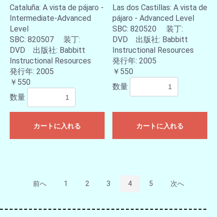
Cataluña: A vista de pájaro -
Las dos Castillas: A vista de
Intermediate-Advanced
pájaro - Advanced Level
Level
SBC: 820520 装丁:
SBC: 820507 装丁:
DVD 出版社: Babbitt
DVD 出版社: Babbitt
Instructional Resources
Instructional Resources
発行年: 2005
発行年: 2005
￥550
￥550
数量
数量
カートに入れる
カートに入れる
前へ
1
2
3
4
5
次へ