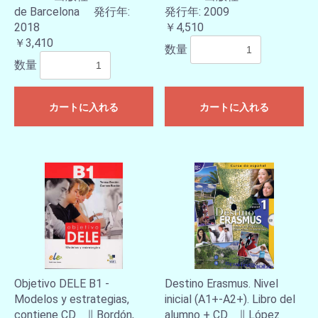
de Barcelona 発行年:
発行年: 2009
2018
￥4,510
￥3,410
数量
数量
カートに入れる
カートに入れる
Objetivo DELE B1 -
Destino Erasmus. Nivel
Modelos y estrategias,
inicial (A1+-A2+). Libro del
contiene CD ∥ Bordón,
alumno + CD ∥ López