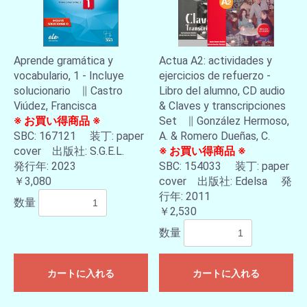
Aprende gramática y
Actua A2: actividades y
vocabulario, 1 - Incluye
ejercicios de refuerzo -
solucionario ∥ Castro
Libro del alumno, CD audio
Viúdez, Francisca
& Claves y transcripciones
※ お買い得商品 ※
Set ∥ González Hermoso,
SBC: 167121 装丁: paper
A. & Romero Dueñas, C.
cover 出版社: S.G.E.L.
※ お買い得商品 ※
発行年: 2023
SBC: 154033 装丁: paper
￥3,080
cover 出版社: Edelsa 発
行年: 2011
数量
￥2,530
数量
カートに入れる
カートに入れる