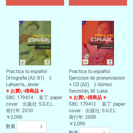
Practica tu español:
Practica tu español:
Ortografia (A2-B1) ∥
Ejercicios de pronunciacion
Lahuerta, Javier
+ CD (A2) ∥ Gómez
※ お買い得商品 ※
Sacristán, M. Luisa
SBC: 179414 装丁: paper
※ お買い得商品 ※
cover 出版社: S.G.E.L.
SBC: 179413 装丁: paper
発行年: 2010
cover 出版社: S.G.E.L.
￥2,090
発行年: 2008
￥2,090
数量
数量