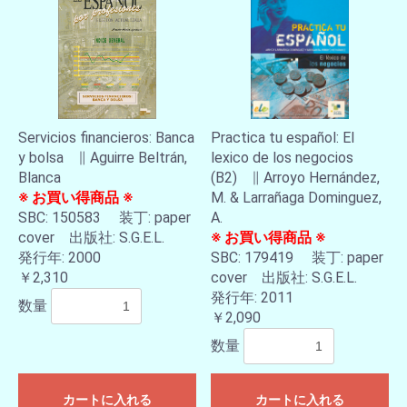
Servicios financieros: Banca
Practica tu español: El
y bolsa ∥ Aguirre Beltrán,
lexico de los negocios
Blanca
(B2) ∥ Arroyo Hernández,
※ お買い得商品 ※
M. & Larrañaga Dominguez,
SBC: 150583 装丁: paper
A.
cover 出版社: S.G.E.L.
※ お買い得商品 ※
発行年: 2000
SBC: 179419 装丁: paper
￥2,310
cover 出版社: S.G.E.L.
発行年: 2011
数量
￥2,090
数量
カートに入れる
カートに入れる