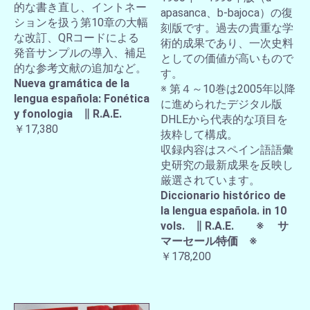
的な書き直し、イントネー
apasanca、b-bajoca）の復
ションを扱う第10章の大幅
刻版です。過去の貴重な学
な改訂、QRコードによる
術的成果であり、一次史料
発音サンプルの導入、補足
としての価値が高いもので
的な参考文献の追加など。
す。
Nueva gramática de la
※ 第４～10巻は2005年以降
lengua española: Fonética
に進められたデジタル版
y fonologia ∥ R.A.E.
DHLEから代表的な項目を
￥17,380
抜粋して構成。
収録内容はスペイン語語彙
史研究の最新成果を反映し
厳選されています。
Diccionario histórico de
la lengua española. in 10
vols. ∥ R.A.E. ※ サ
マーセール特価 ※
￥178,200