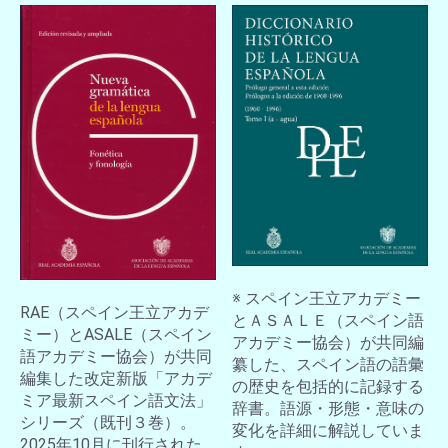
※ スペイン王立アカデミー
RAE（スペイン王立アカデ
とＡＳＡＬＥ（スペイン語
ミー）とASALE（スペイン
アカデミー協会）が共同編
語アカデミー協会）が共同
纂した、スペイン語の語彙
編集した改定新版「アカデ
の歴史を包括的に記録する
ミア最新スペイン語文法」
辞書。語源・形態・意味の
シリーズ（既刊３巻）。
変化を詳細に解説していま
2025年10月に刊行された