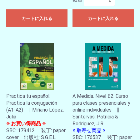
カートに入れる
カートに入れる
Practica tu español:
A Medida. Nivel B2: Curso
Practica la conjugación
para clases presenciales y
(A1-A2) ∥ Miñano López,
online individuales ∥
お買い物を続ける
カートへ進む
Julia
Santervás, Patricia &
※ お買い得商品 ※
Rodriguez, J.R.
SBC: 179412 装丁: paper
※ 取寄せ商品 ※
cover 出版社: S.G.E.L.
SBC: 176537 装丁: paper