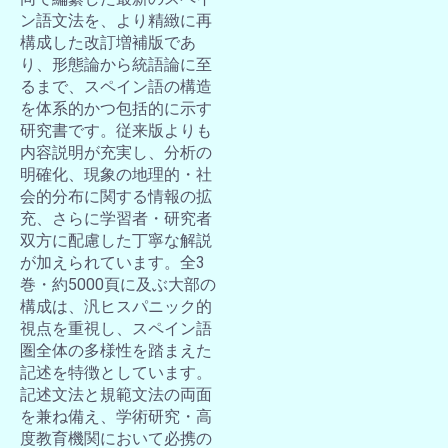
ン語文法を、より精緻に再
構成した改訂増補版であ
り、形態論から統語論に至
るまで、スペイン語の構造
を体系的かつ包括的に示す
研究書です。従来版よりも
内容説明が充実し、分析の
明確化、現象の地理的・社
会的分布に関する情報の拡
充、さらに学習者・研究者
双方に配慮した丁寧な解説
が加えられています。全3
巻・約5000頁に及ぶ大部の
構成は、汎ヒスパニック的
視点を重視し、スペイン語
圏全体の多様性を踏まえた
記述を特徴としています。
記述文法と規範文法の両面
を兼ね備え、学術研究・高
度教育機関において必携の