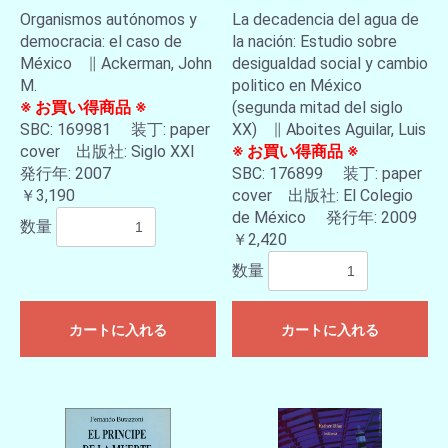
Organismos autónomos y
La decadencia del agua de
democracia: el caso de
la nación: Estudio sobre
México ∥ Ackerman, John
desigualdad social y cambio
M.
politico en México
※ お買い得商品 ※
(segunda mitad del siglo
SBC: 169981 装丁: paper
XX) ∥ Aboites Aguilar, Luis
cover 出版社: Siglo XXI
※ お買い得商品 ※
発行年: 2007
SBC: 176899 装丁: paper
￥3,190
cover 出版社: El Colegio
de México 発行年: 2009
数量
￥2,420
数量
カートに入れる
カートに入れる