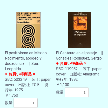
El positivismo en México:
El Centauro en el paisaje ∥
Nacimiento, apogeo y
González Rodriguez, Sergio
decadencia ∥ Zea,
※ お買い得商品 ※
Leopoldo
SBC: 119982 装丁: paper
※ お買い得商品 ※
cover 出版社: Anagrama
SBC: 503249 装丁: paper
発行年: 1992
cover 出版社: F.C.E. 発
￥1,100
お買い物を続ける
カートへ進む
行年: 1975
数量
￥1,760
数量