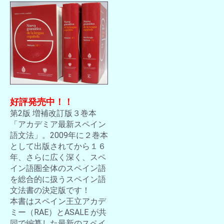
好評発売中！！
第2版 増補改訂版３巻本
「アカデミア最新スペイン
語文法」。2009年に２巻本
として出版されてから１６
年、さらに広く深く、スペ
イン語圏全体のスペイン語
を総合的に扱うスペイン語
文法書の決定版です！
本書はスペイン王立アカデ
ミー（RAE）とASALE が共
同で編纂した最新のスペイ