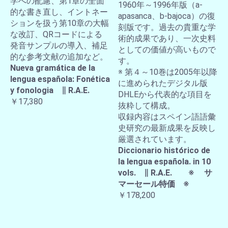
学への配慮、第1章の全面
1960年～1996年版（a-
的な書き直し、イントネー
apasanca、b-bajoca）の復
ションを扱う第10章の大幅
刻版です。過去の貴重な学
な改訂、QRコードによる
術的成果であり、一次史料
発音サンプルの導入、補足
としての価値が高いもので
的な参考文献の追加など。
す。
Nueva gramática de la
※ 第４～10巻は2005年以降
lengua española: Fonética
に進められたデジタル版
y fonologia ∥ R.A.E.
DHLEから代表的な項目を
￥17,380
抜粋して構成。
収録内容はスペイン語語彙
史研究の最新成果を反映し
厳選されています。
Diccionario histórico de
la lengua española. in 10
vols. ∥ R.A.E. ※ サ
マーセール特価 ※
￥178,200