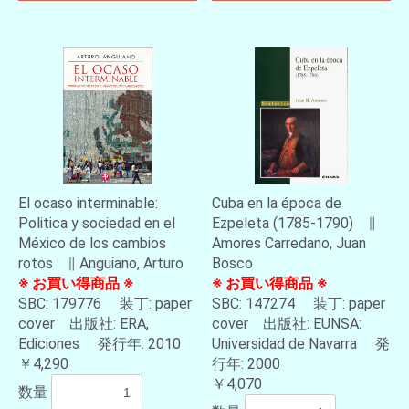
El ocaso interminable:
Cuba en la época de
Politica y sociedad en el
Ezpeleta (1785-1790) ∥
México de los cambios
Amores Carredano, Juan
rotos ∥ Anguiano, Arturo
Bosco
※ お買い得商品 ※
※ お買い得商品 ※
SBC: 179776 装丁: paper
SBC: 147274 装丁: paper
cover 出版社: ERA,
cover 出版社: EUNSA:
Ediciones 発行年: 2010
Universidad de Navarra 発
￥4,290
行年: 2000
￥4,070
数量