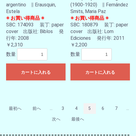
argentino ∥ Erausquin,
(1900-1920) ∥ Fernández
Estela
Smits, Maria Paz
※ お買い得商品 ※
※ お買い得商品 ※
SBC: 174093 装丁: paper
SBC: 180879 装丁: paper
cover 出版社: Biblos 発
cover 出版社: Lom
行年: 2008
Ediciones 発行年: 2011
￥2,310
￥2,200
数量
数量
カートに入れる
カートに入れる
最初へ
前へ
...
3
4
5
6
7
...
次へ
最後へ