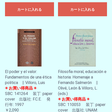
カートに入れる
カートに入れる
El poder y el valor:
Filosofia moral, educación e
Fundamentos de una ética
historia: Homenaje a
politica ∥ Villoro, Luis
Fernando Salmerón ∥
※ お買い得商品 ※
Olivé, León & Villoro, L.
SBC: 141264 装丁: paper
(eds.)
cover 出版社: F.C.E. 発
※ お買い得商品 ※
行年: 1997
SBC: 110053 装丁: paper
￥2,090
cover 出版社: UNAM: