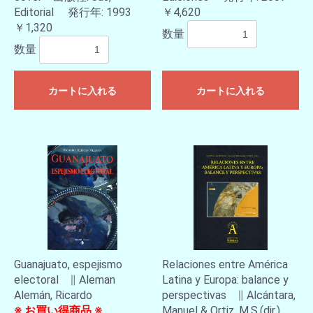
Editorial 発行年: 1993
￥4,620
￥1,320
数量
数量
カートに入れる
カートに入れる
Guanajuato, espejismo
Relaciones entre América
electoral ∥ Aleman
Latina y Europa: balance y
Alemán, Ricardo
perspectivas ∥ Alcántara,
※ お買い得商品 ※
Manuel & Ortiz, M.S.(dir.)