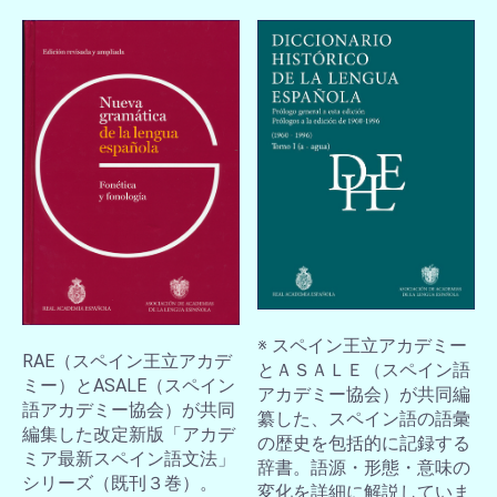
※ スペイン王立アカデミー
RAE（スペイン王立アカデ
とＡＳＡＬＥ（スペイン語
ミー）とASALE（スペイン
アカデミー協会）が共同編
語アカデミー協会）が共同
纂した、スペイン語の語彙
編集した改定新版「アカデ
の歴史を包括的に記録する
ミア最新スペイン語文法」
辞書。語源・形態・意味の
シリーズ（既刊３巻）。
変化を詳細に解説していま