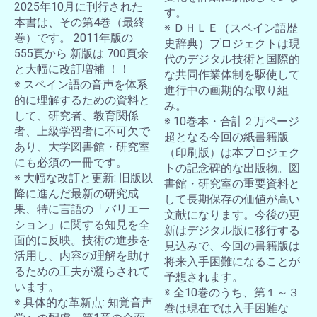
2025年10月に刊行された
す。
本書は、その第4巻（最終
※ ＤＨＬＥ（スペイン語歴
巻）です。 2011年版の
史辞典）プロジェクトは現
555頁から 新版は 700頁余
代のデジタル技術と国際的
と大幅に改訂増補 ！！
な共同作業体制を駆使して
※ スペイン語の音声を体系
進行中の画期的な取り組
的に理解するための資料と
み。
して、研究者、教育関係
※ 10巻本・合計２万ページ
者、上級学習者に不可欠で
超となる今回の紙書籍版
あり、大学図書館・研究室
（印刷版）は本プロジェク
にも必須の一冊です。
トの記念碑的な出版物。図
※ 大幅な改訂と更新: 旧版以
書館・研究室の重要資料と
降に進んだ最新の研究成
して長期保存の価値が高い
果、特に言語の「バリエー
文献になります。今後の更
ション」に関する知見を全
新はデジタル版に移行する
面的に反映。技術の進歩を
見込みで、今回の書籍版は
活用し、内容の理解を助け
将来入手困難になることが
るための工夫が凝らされて
予想されます。
います。
※ 全10巻のうち、第１～３
※ 具体的な革新点: 知覚音声
巻は現在では入手困難な