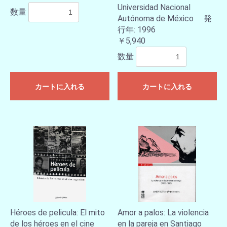
Universidad Nacional
数量
Autónoma de México 発
行年: 1996
￥5,940
数量
カートに入れる
カートに入れる
Héroes de pelicula: El mito
Amor a palos: La violencia
de los héroes en el cine
en la pareja en Santiago