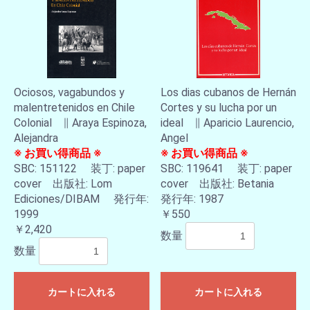
Ociosos, vagabundos y
Los dias cubanos de Hernán
malentretenidos en Chile
Cortes y su lucha por un
Colonial ∥ Araya Espinoza,
ideal ∥ Aparicio Laurencio,
Alejandra
Angel
※ お買い得商品 ※
※ お買い得商品 ※
SBC: 151122 装丁: paper
SBC: 119641 装丁: paper
cover 出版社: Lom
cover 出版社: Betania
Ediciones/DIBAM 発行年:
発行年: 1987
1999
￥550
￥2,420
数量
数量
カートに入れる
カートに入れる