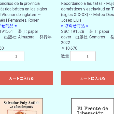
oncilios de la provincia
Recordando a las tatas - Muj
お買い物を続ける
カートへ進む
iástica bética en los siglos
domésticas y esclavitud en 
 IVleonor de inglaterr --
(siglos XIX-XX) -- Mateo Dies
és i Fernández, Roser
Josep Lluis
寄せ商品 ※
※ 取寄せ商品 ※
 191561 装丁: paper
SBC: 191528 装丁: paper
er 出版社: Almuzara 発行年:
cover 出版社: Comares 
2022
60
￥10,670
数量
カートに入れる
カートに入れる