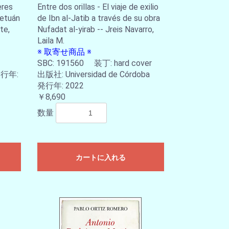
eres
Entre dos orillas - El viaje de exilio
Tetuán
de Ibn al-Jatib a través de su obra
te,
Nufadat al-yirab -- Jreis Navarro,
Laila M.
※ 取寄せ商品 ※
SBC: 191560 装丁: hard cover
発行年:
出版社: Universidad de Córdoba
発行年: 2022
￥8,690
数量
カートに入れる