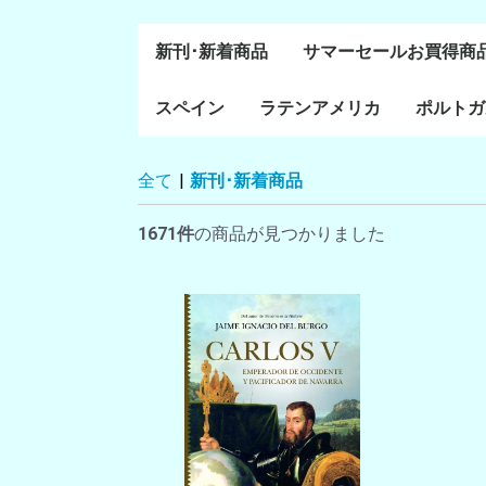
新刊･新着商品
サマーセールお買得商
スペイン
ラテンアメリカ
ポルトガ
通史・全般
８～１５世紀
１６～１８世紀
１８世紀末～２０世紀
20世紀後半以降
ラテン・アメリカ全般
メキシコ研究
中米・カリブ研究
キューバ研究
南米諸国
ペルー研究
チリ研究
アルゼンチン研究
ポルトガ
ブラジル
全て
|
新刊･新着商品
前半
1671件
の商品が見つかりました