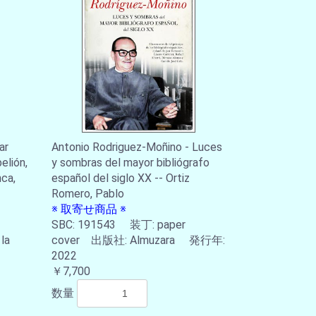
ar
Antonio Rodriguez-Moñino - Luces
elión,
y sombras del mayor bibliógrafo
ca,
español del siglo XX -- Ortiz
Romero, Pablo
※ 取寄せ商品 ※
SBC: 191543 装丁: paper
la
cover 出版社: Almuzara 発行年:
2022
￥7,700
数量