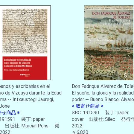
banos y escribanias en el
Don Fadrique Alvarez de Tole
io de Vizcaya durante la Edad
El sueño, la gloria y la realidad
na -- Intxaustegi Jauregi,
poder -- Bueno Blanco, Alvaro
 Jone
※ 取寄せ商品 ※
寄せ商品 ※
SBC: 191590 装丁: paper
 191591 装丁: paper
cover 出版社: Silex 発行年
r 出版社: Marcial Pons 発
2022
2022
￥6,820