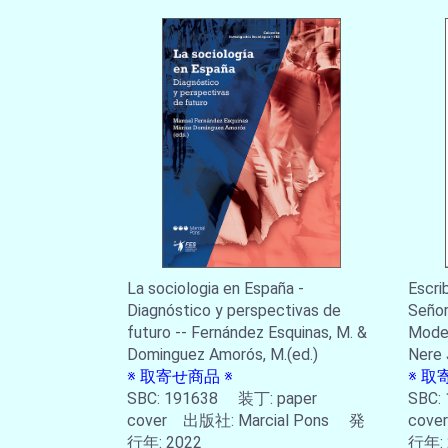
La sociologia en España -
Escri
Diagnóstico y perspectivas de
Señor
futuro -- Fernández Esquinas, M. &
Moder
Dominguez Amorós, M.(ed.)
Nere
※ 取寄せ商品 ※
※ 取
SBC: 191638 装丁: paper
SBC:
cover 出版社: Marcial Pons 発
cove
行年: 2022
行年: 