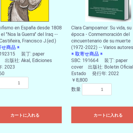
cifismo en España desde 1808
Clara Campoamor: Su vida, su
el "Noa la Guerra" del Iraq --
época - Conmemoración del
Castiñeira, Francisco J.(ed.)
cincuentenario de su muerte
寄せ商品 ※
(1972-2022) -- Varios autore
 192315 装丁: paper
※ 取寄せ商品 ※
r 出版社: Akal, Ediciones
SBC: 191664 装丁: paper
 2023
cover 出版社: Boletin Oficial
60
Estado 発行年: 2022
￥8,800
数量
カートに入れる
カートに入れる