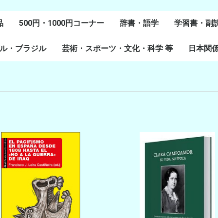
品
500円・1000円コーナー
辞書・語学
学習書・副
ル・ブラジル
芸術・スポーツ・文化・科学 等
スペイン語
ポルトガル語
Lenguas Ibericas
Lenguas Indigenas
スペインの教科書
その他
学習教材
副読本教材
絵本・児童
日本関
ル研究
研究
美術
音楽・舞踊
スポーツ
演劇・映画
料理・食文化
マンガ・コミック
その他