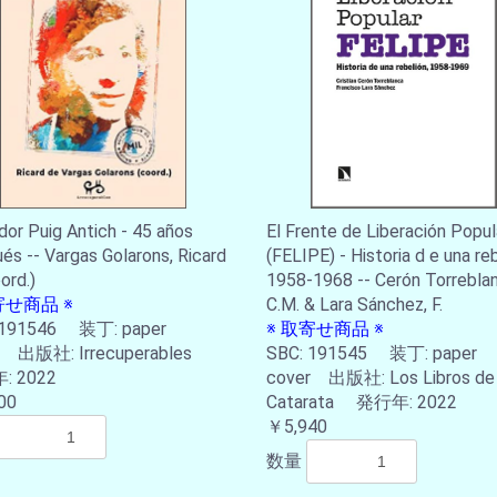
dor Puig Antich - 45 años
El Frente de Liberación Popul
és -- Vargas Golarons, Ricard
(FELIPE) - Historia d e una reb
ord.)
1958-1968 -- Cerón Torreblan
寄せ商品 ※
C.M. & Lara Sánchez, F.
 191546 装丁: paper
※ 取寄せ商品 ※
r 出版社: Irrecuperables
SBC: 191545 装丁: paper
 2022
cover 出版社: Los Libros de 
00
Catarata 発行年: 2022
￥5,940
数量