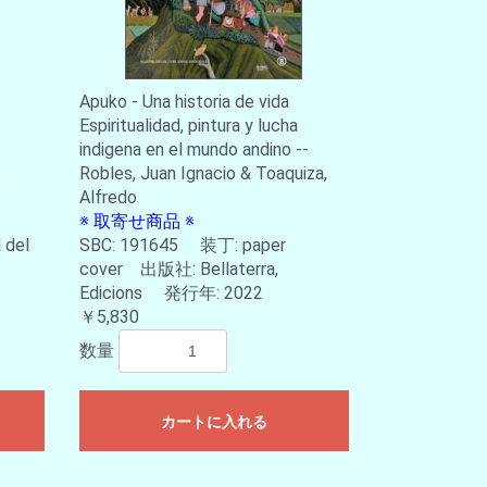
Apuko - Una historia de vida
Espiritualidad, pintura y lucha
indigena en el mundo andino --
s
Robles, Juan Ignacio & Toaquiza,
Alfredo
※ 取寄せ商品 ※
 del
SBC: 191645 装丁: paper
cover 出版社: Bellaterra,
Edicions 発行年: 2022
￥5,830
数量
カートに入れる