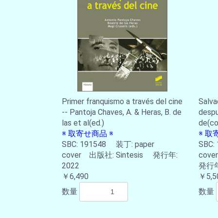
Primer franquismo a través del cine
Salva
-- Pantoja Chaves, A. & Heras, B. de
despu
las et al(ed.)
de(co
※ 取寄せ商品 ※
※ 取
SBC: 191548 装丁: paper
SBC:
cover 出版社: Sintesis 発行年:
cove
2022
発行年:
￥6,490
￥5,5
数量
数量