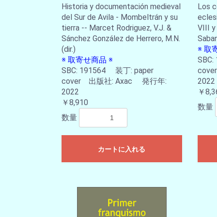
Historia y documentación medieval
Los c
del Sur de Avila - Mombeltrán y su
ecles
tierra -- Marcet Rodriguez, V.J. &
VIII y
Sánchez González de Herrero, M.N.
Saban
(dir.)
※ 取
※ 取寄せ商品 ※
SBC:
SBC: 191564 装丁: paper
cov
cover 出版社: Axac 発行年:
2022
2022
￥8,3
￥8,910
数量
数量
カートに入れる