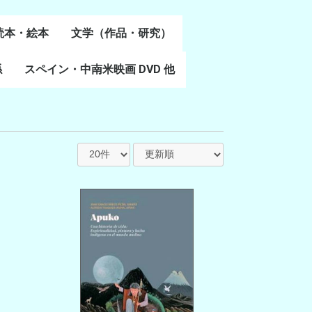
読本・絵本
文学（作品・研究）
書
係
スペイン・中南米映画 DVD 他
スペイン語文学
ポルトガル語文学
カタルーニャ文学
バスク文学
その他