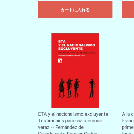
カートに入れる
ETA y el nacionalismo excluyente -
A la 
Testimonios para una memoria
Franc
veraz -- Fernández de
prime
Casadevante Romani, Carlos
Ingo