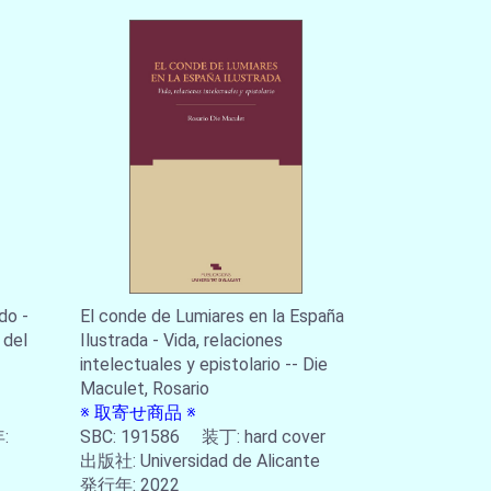
do -
El conde de Lumiares en la España
 del
Ilustrada - Vida, relaciones
intelectuales y epistolario -- Die
Maculet, Rosario
※ 取寄せ商品 ※
:
SBC: 191586 装丁: hard cover
出版社: Universidad de Alicante
発行年: 2022